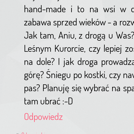
hand-made i to na wsi w dz
zabawa sprzed wieków - a rozwi
Jak tam, Aniu, z drogą u Was
Leśnym Kurorcie, czy lepiej z
na dole? I jak droga prowadz
górę? Śniegu po kostki, czy na
pas? Planuję się wybrać na sp
tam ubrać :-D
Odpowiedz