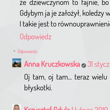
że dziewczynom to fajnie, bo
Gdybym ja je założył, koledzy w
I takie jest to równouprawnienie
Odpowiedz
Odpowiedzi
Anna Kruczkowska
31 stycz
Oj tam, oj tam... teraz wiel
błyskotki.
Krzysztof Gdula
1 lutego 2019