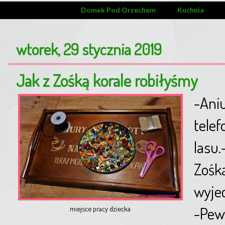
Domek Pod Orzechem
Kuchnia
wtorek, 29 stycznia 2019
Jak z Zośką korale robiłyśmy
-Aniu
telef
lasu.
Zośką
wyjec
-Pew
miejsce pracy dziecka