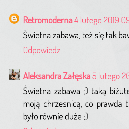
Retromoderna
4 lutego 2019 09
Świetna zabawa, też się tak baw
Odpowiedz
Aleksandra Załęska
5 lutego 2
Świetna zabawa ;) taką biżut
moją chrzesnicą, co prawda t
było równie duże ;)