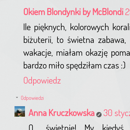
Okiem Blondynki by McBlondi
2
Ile pięknych, kolorowych kora
biżuterii, to świetna zabawa,
wakacje, miałam okazję poma
bardzo miło spędziłam czas :)
Odpowiedz
Odpowiedzi
Anna Kruczkowska
30 styc
O... świetnie! My kiedy