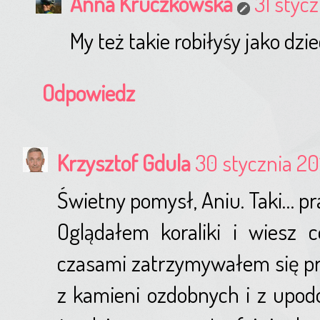
Anna Kruczkowska
31 stycz
My też takie robiłyśy jako dzie
Odpowiedz
Krzysztof Gdula
30 stycznia 20
Świetny pomysł, Aniu. Taki… p
Oglądałem koraliki i wiesz 
czasami zatrzymywałem się prz
z kamieni ozdobnych i z upod