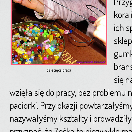
Przy
kora
ich s
skle
gumkę
bran
dziecięca praca
się n
wzięła się do pracy, bez problemu 
paciorki. Przy okazji powtarzałyśm
nazywałyśmy kształty i prowadził
przyznać, że Zośka to niezwykle mą