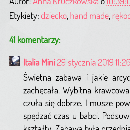
Autor:
Anna Kruczkowska
o
10:39:
Etykiety:
dziecko
,
hand made
,
ręko
41 komentarzy:
Italia Mini
29 stycznia 2019 11:2
Świetna zabawa i jakie arcyd
zachęcała. Wybitna krawcowa,
czuła się dobrze. I musze pow
spędzać czas u babci. Podsuwaj
kształty...Zabawa była przednia