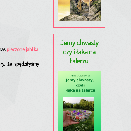
Jemy chwasty
 nas
pieczone jabłka
.
czyli łaka na
talerzu
ły, że spędziłyśmy