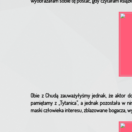
wyobrażałam sobie tę postać, gdy czytałam książk
Obie z Chudą zauważyłyśmy jednak, że aktor doró
pamiętamy z „Tytanica”, a jednak pozostała w ni
maski człowieka interesu, zblazowane bogacza, wy