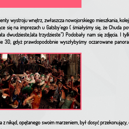
y wystroju wnętrz, zwłaszcza nowojorskiego mieszkania, kolej
ce się na imprezach u Gatsby’ego ( śmiałyśmy się, że Chuda po
ta dwudzieste,lata trzydzieste”) Podobały nam się zdjęcia. I ty
inie 3D, gdyż prawdopodobnie wyszłybyśmy oczarowane panor
ka z nikąd, opętanego swoim marzeniem, był dosyć przekonujący, c