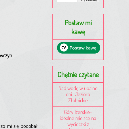
Postaw mi
kawę
ewczyn
.
Chętnie czytane
Nad wodę w upalne
dni- Jezioro
Złotnickie
Góry Izerskie-
idealne miejsce na
wycieczki z
dzo mi się podobał.