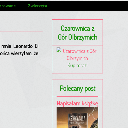
orowane
Zwierzęta
Czarownica z
Gór Olbrzymich
, mnie Leonardo Di
końca wierzyłam, że
Kup teraz!
Polecany post
Napisałam książkę