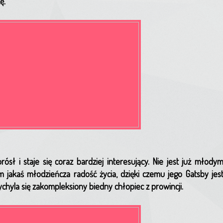
ę.
sł i staje się coraz bardziej interesujący. Nie jest już młody
m jakaś młodzieńcza radość życia, dzięki czemu jego Gatsby je
chyla się zakompleksiony biedny chłopiec z prowincji.