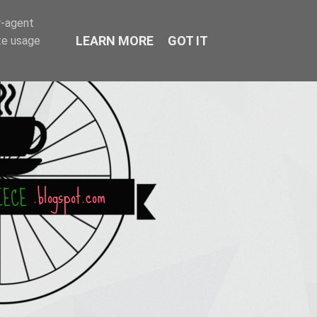
r-agent
LEARN MORE
GOT IT
te usage