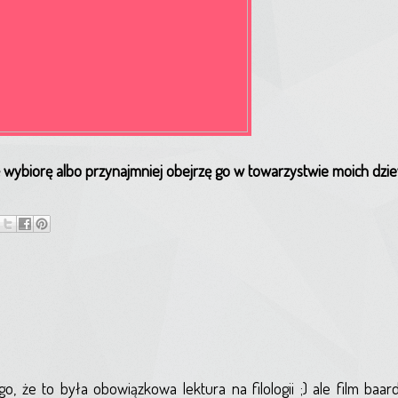
ię wybiorę albo przynajmniej obejrzę go w towarzystwie moich dzi
, że to była obowiązkowa lektura na filologii ;) ale film baar