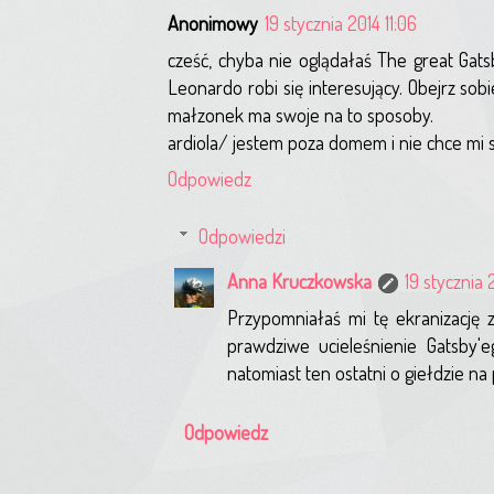
Anonimowy
19 stycznia 2014 11:06
cześć, chyba nie oglądałaś The great Gat
Leonardo robi się interesujący. Obejrz sobi
małzonek ma swoje na to sposoby.
ardiola/ jestem poza domem i nie chce mi 
Odpowiedz
Odpowiedzi
Anna Kruczkowska
19 stycznia 
Przypomniałaś mi tę ekranizację 
prawdziwe ucieleśnienie Gatsby'e
natomiast ten ostatni o giełdzie n
Odpowiedz