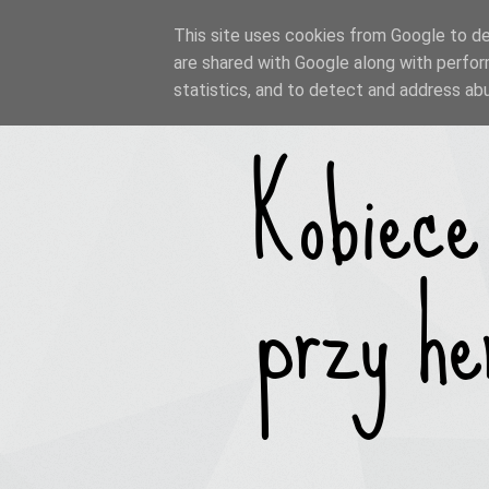
This site uses cookies from Google to del
are shared with Google along with perfor
statistics, and to detect and address ab