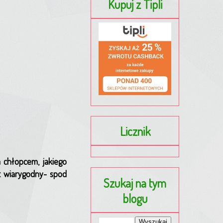
Kupuj z Tipli
Licznik
m chłopcem, jakiego
st wiarygodny- spod
Szukaj na tym
blogu