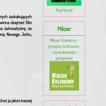
Kup teraz!
nych zaskakujących
winna obejrzeć film
Mikser
lko żałowałyśmy, że
amą Nowego Jorku,
Mikser Kulinarny -
przepisy kulinarne i
wyszukiwarka
przepisów
hoć ja jakoś inaczej