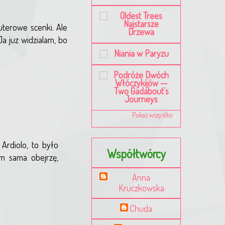
Oldest Trees
Najstarsze
uterowe scenki. Ale
Drzewa
Ja juz widzialam, bo
Niania w Paryzu
Podróże Dwóch
Włóczykijów ~~
Two Gadabout's
Journeys
Pokaż wszystko
Ardiolo, to było
Współtwórcy
im sama obejrzę,
Anna
Kruczkowska
Chuda