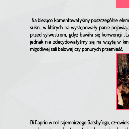
Na bieżąco komentowałyśmy poszczególne element
sukni, w których na występowały panie pojawiają
przed sylwestrem, gdyż bawiła się konwencji „La
jednak nie zdecydowałyśmy się na wizytę w k
migotliwej sali balowej czy ponurych przemieść.
Di Caprio w roli tajemniczego Gatsby’ego, człowie