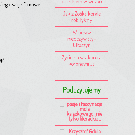
dzieckiem w wózku
Jego wizje filmowe
Jak z Zośką korale
robiłyśmy
Wrocław
nieoczywisty-
Ołtaszyn
Życie na wsi kontra
ej?
koronawirus
Podczytujemy
pasje i fascynacje
mola
książkowego...nie
tylko literackie...
Krzysztof Gdula