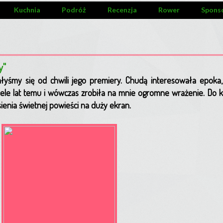
Kuchnia
Podróż
Recenzja
Rower
Spons
y"
ałyśmy się od chwili jego premiery. Chudą interesowała epoka
wiele lat temu i wówczas zrobiła na mnie ogromne wrażenie. Do 
ienia świetnej powieści na duży ekran.