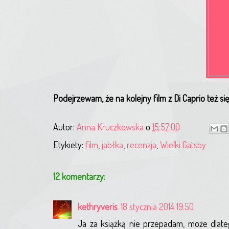
Podejrzewam, że na kolejny film z Di Caprio też s
Autor:
Anna Kruczkowska
o
15:57:00
Etykiety:
film
,
jabłka
,
recenzja
,
Wielki Gatsby
12 komentarzy:
kethryveris
18 stycznia 2014 19:50
Ja za książką nie przepadam, może dlatego