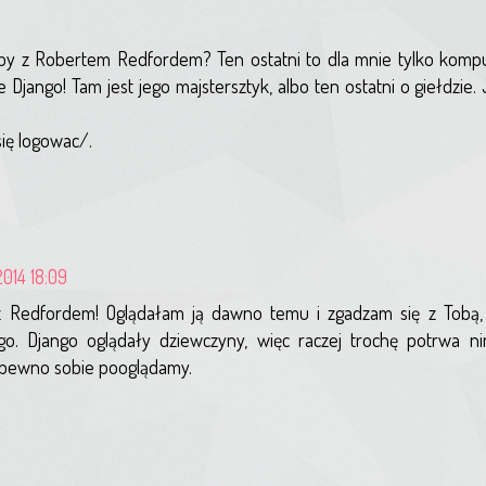
sby z Robertem Redfordem? Ten ostatni to dla mnie tylko komp
e Django! Tam jest jego majstersztyk, albo ten ostatni o giełdzie. 
się logowac/.
2014 18:09
z Redfordem! Oglądałam ją dawno temu i zgadzam się z Tobą, 
go. Django oglądały dziewczyny, więc raczej trochę potrwa n
a pewno sobie pooglądamy.