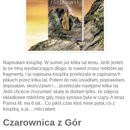
Napisałam książkę. W sumie już kilka lat temu. Jeśli jesteś
tu ze mną wystarczająco długo, to nawet znasz niektóre jej
fragmenty. I ta napisana książka przeleżała w zapisanych
plikach przez kilka lat. Potem do niej usiadłam, poprawiłam,
dopisałam, skończyłam i… przeleżała następne kilka lat.
Jeśli chcecie zrozumieć skalę to dodam tylko, że zdjęcia
okładkowe robiliśmy gdy moja synowa była w ciąży. A teraz
Panna M. ma 6 lat…Co jakiś czas ktoś mnie pytał, co z
książką, a ja… milczałam.
Czarownica z Gór