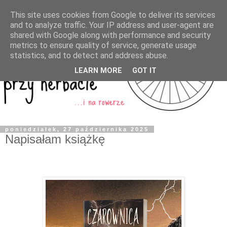
This site uses cookies from Google to deliver its services
and to analyze traffic. Your IP address and user-agent are
shared with Google along with performance and security
metrics to ensure quality of service, generate usage
statistics, and to detect and address abuse.
LEARN MORE
GOT IT
poniedziałek, 27 października 2025
Napisałam książkę