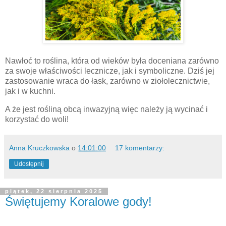
Nawłoć to roślina, która od wieków była doceniana zarówno
za swoje właściwości lecznicze, jak i symboliczne. Dziś jej
zastosowanie wraca do łask, zarówno w ziołolecznictwie,
jak i w kuchni.
A że jest rośliną obcą inwazyjną więc należy ją wycinać i
korzystać do woli!
Anna Kruczkowska
o
14:01:00
17 komentarzy:
Udostępnij
piątek, 22 sierpnia 2025
Świętujemy Koralowe gody!