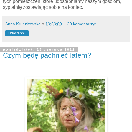
tych pomieszczeń, które udostępniamy naszym gościom,
sypialnię zostawiając sobie na koniec.
Anna Kruczkowska
o
13:53:00
20 komentarzy:
Udostępnij
poniedziałek, 13 czerwca 2022
Czym będę pachnieć latem?