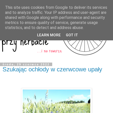
This site uses cookies from Google to deliver its services
and to analyze traffic. Your IP address and user-agent are
shared with Google along with performance and security
metrics to ensure quality of service, generate usage
statistics, and to detect and address abuse.
LEARN MORE
GOT IT
środa, 29 czerwca 2022
Szukając ochłody w czerwcowe upały