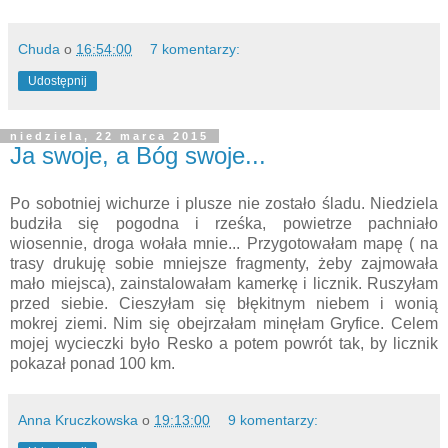
Chuda
o
16:54:00
7 komentarzy:
Udostępnij
niedziela, 22 marca 2015
Ja swoje, a Bóg swoje...
Po sobotniej wichurze i plusze nie zostało śladu. Niedziela
budziła się pogodna i rześka, powietrze pachniało
wiosennie, droga wołała mnie... Przygotowałam mapę ( na
trasy drukuję sobie mniejsze fragmenty, żeby zajmowała
mało miejsca), zainstalowałam kamerkę i licznik. Ruszyłam
przed siebie. Cieszyłam się błękitnym niebem i wonią
mokrej ziemi. Nim się obejrzałam minęłam Gryfice. Celem
mojej wycieczki było Resko a potem powrót tak, by licznik
pokazał ponad 100 km.
Anna Kruczkowska
o
19:13:00
9 komentarzy: