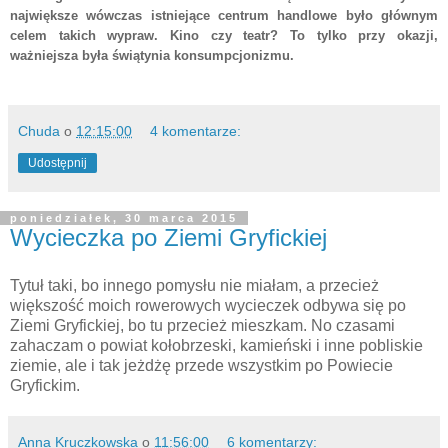
największe wówczas istniejące centrum handlowe było głównym
celem takich wypraw. Kino czy teatr? To tylko przy okazji,
ważniejsza była świątynia konsumpcjonizmu.
Chuda
o
12:15:00
4 komentarze:
Udostępnij
poniedziałek, 30 marca 2015
Wycieczka po Ziemi Gryfickiej
Tytuł taki, bo innego pomysłu nie miałam, a przecież
większość moich rowerowych wycieczek odbywa się po
Ziemi Gryfickiej, bo tu przecież mieszkam. No czasami
zahaczam o powiat kołobrzeski, kamieński i inne pobliskie
ziemie, ale i tak jeżdżę przede wszystkim po Powiecie
Gryfickim.
Anna Kruczkowska
o
11:56:00
6 komentarzy: