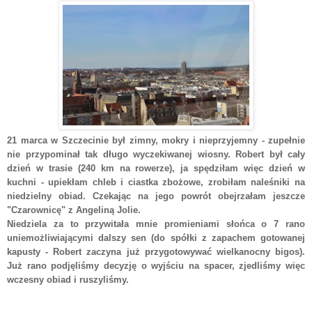
21 marca w Szczecinie był zimny, mokry i nieprzyjemny - zupełnie
nie przypominał tak długo wyczekiwanej wiosny. Robert był cały
dzień w trasie (240 km na rowerze), ja spędziłam więc dzień w
kuchni - upiekłam chleb i ciastka zbożowe, zrobiłam naleśniki na
niedzielny obiad. Czekając na jego powrót obejrzałam jeszcze
"Czarownicę" z Angeliną Jolie.
Niedziela za to przywitała mnie promieniami słońca o 7 rano
uniemożliwiającymi dalszy sen (do spółki z zapachem gotowanej
kapusty - Robert zaczyna już przygotowywać wielkanocny bigos).
Już rano podjęliśmy decyzję o wyjściu na spacer, zjedliśmy więc
wczesny obiad i ruszyliśmy.