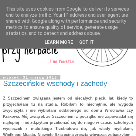
This site uses cookies from Google to deliver its services
and to analyze traffic. Your IP address and user-agent are
shared with Google along with performance and security
metrics to ensure quality of service, generate usage
statistics, and to detect and address abuse.
LEARN MORE
GOT IT
wtorek, 31 marca 2015
Szczecińskie wschody i zachody
Z Szczecinem związana jestem od niecałych pięciu lat, kiedy to
przyjechałam tu na studia. Robiłam to niechętnie, ale wygoda
zwyciężyła i nie wybrałam oddalonego od domu Wrocławia czy
Krakowa. Mój związek ze Szczecinem z początku nie zapowiadał się
najlepiej - nie zdążyłam przekonać się do niego w czasie szkolnych
wycieczek z malutkiego Trzebiatowa do, jak wtedy myślałam,
Wielkiego Miasta. Niewiele Szczecina zresztą wówczas zobaczyłam -