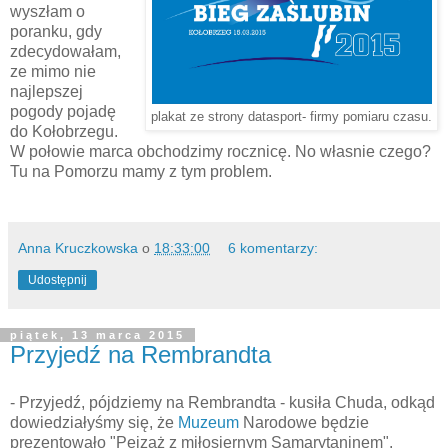
wyszłam o
poranku, gdy
zdecydowałam,
ze mimo nie
najlepszej
pogody pojadę
plakat ze strony datasport- firmy pomiaru czasu.
do Kołobrzegu.
W połowie marca obchodzimy rocznicę. No własnie czego?
Tu na Pomorzu mamy z tym problem.
Anna Kruczkowska
o
18:33:00
6 komentarzy:
Udostępnij
piątek, 13 marca 2015
Przyjedź na Rembrandta
- Przyjedź, pójdziemy na Rembrandta - kusiła Chuda, odkąd
dowiedziałyśmy się, że
Muzeum
Narodowe będzie
prezentowało "Pejzaż z miłosiernym Samarytaninem".