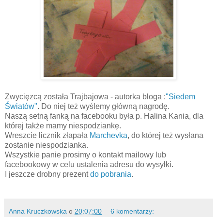
Zwycięzcą została Trajbajowa - autorka bloga :
"Siedem
Światów"
. Do niej też wyślemy główną nagrodę.
Naszą setną fanką na facebooku była p. Halina Kania, dla
której także mamy niespodziankę.
Wreszcie licznik złapała
Marchevka
, do której też wysłana
zostanie niespodzianka.
Wszystkie panie prosimy o kontakt mailowy lub
facebookowy w celu ustalenia adresu do wysyłki.
I jeszcze drobny prezent
do pobrania
.
Anna Kruczkowska
o
20:07:00
6 komentarzy: