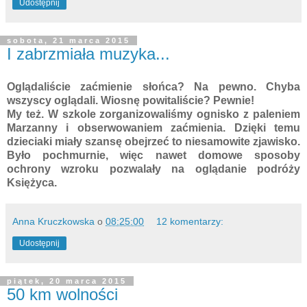
Udostępnij
sobota, 21 marca 2015
I zabrzmiała muzyka...
Oglądaliście zaćmienie słońca? Na pewno. Chyba
wszyscy oglądali. Wiosnę powitaliście? Pewnie!
My też. W szkole zorganizowaliśmy ognisko z paleniem
Marzanny i obserwowaniem zaćmienia. Dzięki temu
dzieciaki miały szansę obejrzeć to niesamowite zjawisko.
Było pochmurnie, więc nawet domowe sposoby
ochrony wzroku pozwalały na oglądanie podróży
Księżyca.
Anna Kruczkowska
o
08:25:00
12 komentarzy:
Udostępnij
piątek, 20 marca 2015
50 km wolności