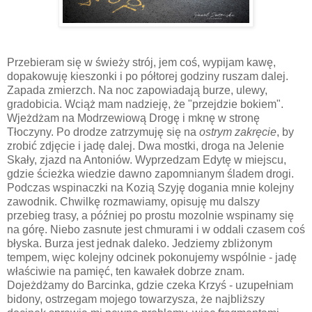
Przebieram się w świeży strój, jem coś, wypijam kawę,
dopakowuję kieszonki i po półtorej godziny ruszam dalej.
Zapada zmierzch. Na noc zapowiadają burze, ulewy,
gradobicia. Wciąż mam nadzieję, że "przejdzie bokiem".
Wjeżdżam na Modrzewiową Drogę i mknę w stronę
Tłoczyny. Po drodze zatrzymuję się na
ostrym zakręcie
, by
zrobić zdjęcie i jadę dalej. Dwa mostki, droga na Jelenie
Skały, zjazd na Antoniów. Wyprzedzam Edytę w miejscu,
gdzie ścieżka wiedzie dawno zapomnianym śladem drogi.
Podczas wspinaczki na Kozią Szyję dogania mnie kolejny
zawodnik. Chwilkę rozmawiamy, opisuję mu dalszy
przebieg trasy, a później po prostu mozolnie wspinamy się
na górę. Niebo zasnute jest chmurami i w oddali czasem coś
błyska. Burza jest jednak daleko. Jedziemy zbliżonym
tempem, więc kolejny odcinek pokonujemy wspólnie - jadę
właściwie na pamięć, ten kawałek dobrze znam.
Dojeżdżamy do Barcinka, gdzie czeka Krzyś - uzupełniam
bidony, ostrzegam mojego towarzysza, że najbliższy