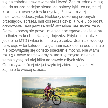
się na chłodnej trawie w cieniu i leżeć. Zanim jednak mi się
to uda muszę podejść niemal do połowy łąki - co najmniej
kilkunastu rowerzystów korzysta już bowiem z tej
możliwości odpoczynku. Niektórzy dokonują drobnych
przeglądów sprzętu, inni coś jedzą czy piją, wielu po prostu
odpoczywa. Jest jeszcze dość wcześnie, ale słyszę, że w
Domku kończą się powoli miejsca noclegowe - także te na
podłodze w kuchni. Na łąkę dojeżdża Edyta - ona także
jedzie na MTB i właśnie mnie wyprzedza. Jest nas, według
listy, pięć w tej kategorii, więc mam nadzieje na podium, ale
nie przywiązuję się do tego specjalnie mocno. Nie w tym
roku ;) Chwilę rozmawiamy, wskazuję Edycie łazienkę,
sama słyszę od niej kilka naprawdę miłych słów.
Odpoczywa krócej niż ja i szybciej zbiera się z łąki. Mi
zajmuje to więcej czasu...