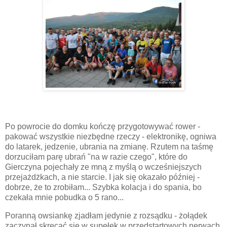
Po powrocie do domku kończę przygotowywać rower -
pakować wszystkie niezbędne rzeczy - elektronikę, ogniwa
do latarek, jedzenie, ubrania na zmianę. Rzutem na taśmę
dorzuciłam parę ubrań "na w razie czego", które do
Gierczyna pojechały ze mną z myślą o wcześniejszych
przejażdżkach, a nie starcie. I jak się okazało później -
dobrze, że to zrobiłam... Szybka kolacja i do spania, bo
czekała mnie pobudka o 5 rano...
Poranną owsiankę zjadłam jedynie z rozsądku - żołądek
zaczynał skręcać się w supełek w przedstartowych nerwach.