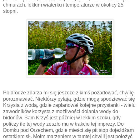
chmurach, lekkim wiaterku i temperaturze w okolicy 25
stopni.
Po drodze zdarza mi się jeszcze z kimś pożartować, chwilę
porozmawiać. Niektórzy pytają, gdzie mogą spodziewać się
Krzysia z wodą, gdzie zaplanował kolejne przystanki - wielu
zawodników korzysta z możliwości dolania wody do
bidonów. Sam Krzyś jest później w lekkim szoku, gdy
policzy ile tej wody zeszło mu w trakcie tej imprezy. Do
Domku pod Orzechem, gdzie mieści się pit stop dojeżdżam
ostatkiem sił. Moim marzeniem w tamtej chwili jest położyć