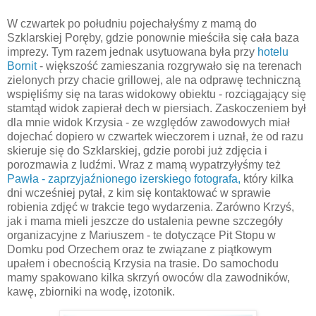
W czwartek po południu pojechałyśmy z mamą do
Szklarskiej Poręby, gdzie ponownie mieściła się cała baza
imprezy. Tym razem jednak usytuowana była przy
hotelu
Bornit
- większość zamieszania rozgrywało się na terenach
zielonych przy chacie grillowej, ale na odprawę techniczną
wspięliśmy się na taras widokowy obiektu - rozciągający się
stamtąd widok zapierał dech w piersiach. Zaskoczeniem był
dla mnie widok Krzysia - ze względów zawodowych miał
dojechać dopiero w czwartek wieczorem i uznał, że od razu
skieruje się do Szklarskiej, gdzie porobi już zdjęcia i
porozmawia z ludźmi. Wraz z mamą wypatrzyłyśmy też
Pawła - zaprzyjaźnionego izerskiego fotografa,
który kilka
dni wcześniej pytał, z kim się kontaktować w sprawie
robienia zdjęć w trakcie tego wydarzenia. Zarówno Krzyś,
jak i mama mieli jeszcze do ustalenia pewne szczegóły
organizacyjne z Mariuszem - te dotyczące Pit Stopu w
Domku pod Orzechem oraz te związane z piątkowym
upałem i obecnością Krzysia na trasie. Do samochodu
mamy spakowano kilka skrzyń owoców dla zawodników,
kawę, zbiorniki na wodę, izotonik.