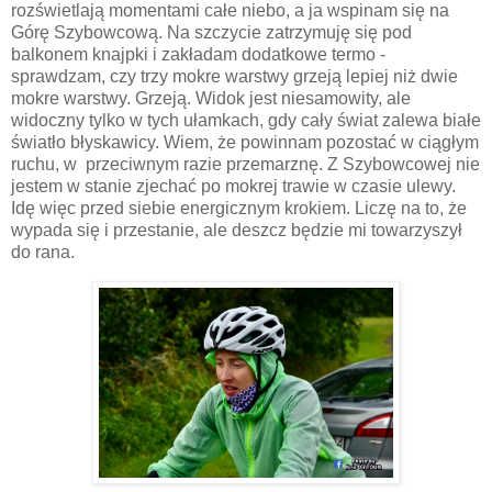
rozświetlają momentami całe niebo, a ja wspinam się na
Górę Szybowcową. Na szczycie zatrzymuję się pod
balkonem knajpki i zakładam dodatkowe termo -
sprawdzam, czy trzy mokre warstwy grzeją lepiej niż dwie
mokre warstwy. Grzeją. Widok jest niesamowity, ale
widoczny tylko w tych ułamkach, gdy cały świat zalewa białe
światło błyskawicy. Wiem, że powinnam pozostać w ciągłym
ruchu, w przeciwnym razie przemarznę. Z Szybowcowej nie
jestem w stanie zjechać po mokrej trawie w czasie ulewy.
Idę więc przed siebie energicznym krokiem. Liczę na to, że
wypada się i przestanie, ale deszcz będzie mi towarzyszył
do rana.