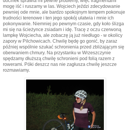
docinek sprawia mi pewne problemy, więc fragmentami
mogę iść i ruszamy w las. Wojciech jeździ zdecydowanie
pewniej ode mnie, ale bardzo spokojnym tempem pokonuje
trudności terenowe i ten jego spokój ułatwia i mnie ich
pokonywanie. Niemniej po pewnym czasie, gdy koło ślizga
mi się na ścieżynce zsiadam i idę. Tracę z oczu czerwoną
lampkę Wojciecha, ale zobaczę ją już niedługo - w okolicy
zapory w Pilchowicach. Chwilę będę go gonić, by zaraz
później wspólnie szukać schronienia przed zbliżającym się
oberwaniem chmury. Na przystanku w Wrzeszczynie
spędzamy dłuższą chwilę schronieni pod folią razem z
rowerami. Póki deszcz nas nie zagłusza chwilę jeszcze
rozmawiamy.