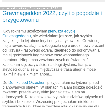
poniedziałek, 8 sierpnia 2022
Gravmageddon 2022, czyli o pogodzie i
przygotowaniu
Gdy rok temu ukończyłam
pierwszą edycję
Gravmageddonu
, nie wiedziałam jeszcze, jak szybko
zatęsknię do tej atmosfery i nocy na rykowisku. Co więcej
moja rowerowa stajnia wzbogaciła się o urodzinowy prezent
od Krzysia - rasowego
górala
, idealnego do pokonywania
mniej gościnnych fragmentów trasy wspomnianego
maratonu. Niepomna zeszłorocznych doświadczeń
zapisałam się, oczywiście, na długi dystans, licząc w
skrytości ducha, że w międzyczasie trasa ulegnie może
jakimś niewielkim zmianom...
Do
Domku pod Orzechem
przyjechałam na tydzień przed
planowanych startem. W planach miałam troszkę pojeździć
rowerem, przede wszystkim jednak stawiałam na
odpoczynek. Kilka dni w towarzystwie rodziców upłynęło mi
szybko i beztrosko. Wcześniej przejechałam niektóre z
fragmentów trasy, które w zeszłym roku okazywały się dla