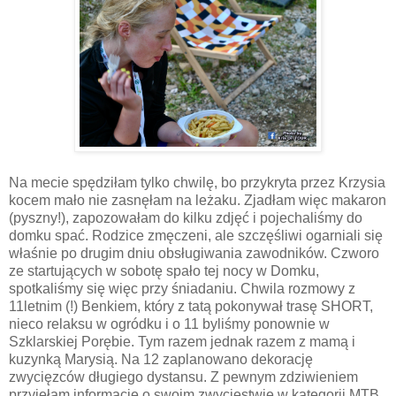
Na mecie spędziłam tylko chwilę, bo przykryta przez Krzysia
kocem mało nie zasnęłam na leżaku. Zjadłam więc makaron
(pyszny!), zapozowałam do kilku zdjęć i pojechaliśmy do
domku spać. Rodzice zmęczeni, ale szczęśliwi ogarniali się
właśnie po drugim dniu obsługiwania zawodników. Czworo
ze startujących w sobotę spało tej nocy w Domku,
spotkaliśmy się więc przy śniadaniu. Chwila rozmowy z
11letnim (!) Benkiem, który z tatą pokonywał trasę SHORT,
nieco relaksu w ogródku i o 11 byliśmy ponownie w
Szklarskiej Porębie. Tym razem jednak razem z mamą i
kuzynką Marysią. Na 12 zaplanowano dekorację
zwycięzców długiego dystansu. Z pewnym zdziwieniem
przyjęłam informację o swoim zwycięstwie w kategorii MTB