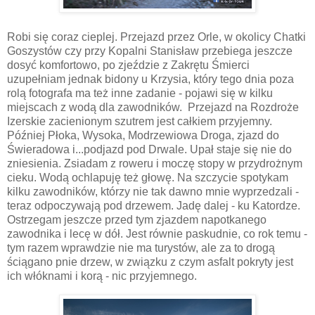
Robi się coraz cieplej. Przejazd przez Orle, w okolicy Chatki
Goszystów czy przy Kopalni Stanisław przebiega jeszcze
dosyć komfortowo, po zjeździe z Zakrętu Śmierci
uzupełniam jednak bidony u Krzysia, który tego dnia poza
rolą fotografa ma też inne zadanie - pojawi się w kilku
miejscach z wodą dla zawodników. Przejazd na Rozdroże
Izerskie zacienionym szutrem jest całkiem przyjemny.
Później Płoka, Wysoka, Modrzewiowa Droga, zjazd do
Świeradowa i...podjazd pod Drwale. Upał staje się nie do
zniesienia. Zsiadam z roweru i moczę stopy w przydrożnym
cieku. Wodą ochlapuję też głowę. Na szczycie spotykam
kilku zawodników, którzy nie tak dawno mnie wyprzedzali -
teraz odpoczywają pod drzewem. Jadę dalej - ku Katordze.
Ostrzegam jeszcze przed tym zjazdem napotkanego
zawodnika i lecę w dół. Jest równie paskudnie, co rok temu -
tym razem wprawdzie nie ma turystów, ale za to drogą
ściągano pnie drzew, w związku z czym asfalt pokryty jest
ich włóknami i korą - nic przyjemnego.