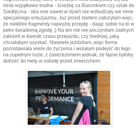
mnie wyjątkowo trudne - ścieżkę za Barcinkiem czy szlak do
Siedlęcina - oba one nawet w dzień nie wzbudzały we mnie
specjalnego entuzjazmu. Już przed startem założyłam więc,
że niektóre fragmenty najwyżej przejdę - dając sobie na to w
pełni świadomą zgodę ;) Na ten rok nie poczyniłam żadnych
założeń w kwestii czasu przejazdu, czy średniej, jaką
chciałabym uzyskać. Niewiele jeździłam, więc forma
pozostawiała wiele do życzenia i wolałam podejść do tego
na zupełnym luzie, z zastrzeżeniem jednak, że fajnie byłoby
dotrzeć do mety w sobotę przed zmierzchem.