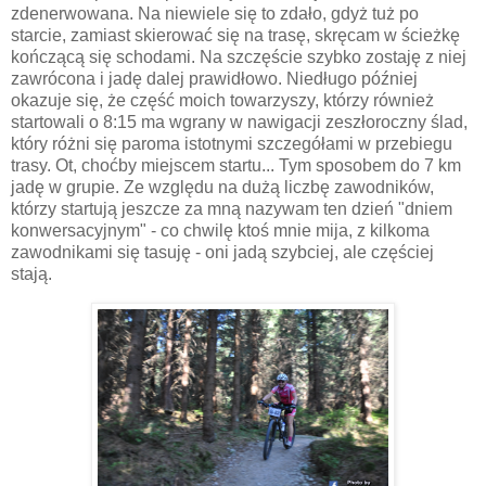
zdenerwowana. Na niewiele się to zdało, gdyż tuż po
starcie, zamiast skierować się na trasę, skręcam w ścieżkę
kończącą się schodami. Na szczęście szybko zostaję z niej
zawrócona i jadę dalej prawidłowo. Niedługo później
okazuje się, że część moich towarzyszy, którzy również
startowali o 8:15 ma wgrany w nawigacji zeszłoroczny ślad,
który różni się paroma istotnymi szczegółami w przebiegu
trasy. Ot, choćby miejscem startu... Tym sposobem do 7 km
jadę w grupie. Ze względu na dużą liczbę zawodników,
którzy startują jeszcze za mną nazywam ten dzień "dniem
konwersacyjnym" - co chwilę ktoś mnie mija, z kilkoma
zawodnikami się tasuję - oni jadą szybciej, ale częściej
stają.