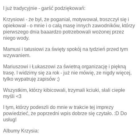
I już tradycyjnie - garść podziękowań:
Krzysiowi - że był, że poganiał, motywował, troszczył się i
opiekował - o mnie i o całą masę innych zawodników, którzy
pierwszego dnia baaardzo potrzebowali wożonej przez
niego wody.
Mamusi i tatusiowi za święty spokój na tydzień przed tym
wzywaniem.
Mariuszowi i Łukaszowi za świetną organizację i piękną
trasę. I widzimy się za rok - już nie mówię, ze nigdy więcej,
tylko wypatruję zapisów ;)
Wszystkim, którzy kibicowali, trzymali kciuki, słali ciepłe
myśli <3
I tym, którzy podeszli do mnie w trakcie tej imprezy
powiedzieć, że poprzedni wpis dobrze się czytało. :D Do
usług!
Albumy Krzysia: