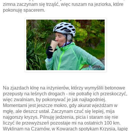
zimna zaczynam się trząść, więc ruszam na jeziorka, które
pokonuję spacerem.
Na zjazdach klnę na inżynierów, którzy wymyślili betonowe
przepusty na leśnych drogach - nie potrafię ich przeskoczyć,
więc zwalniam, by pokonywać je jak najłagodniej.
Momentami jest jeszcze mokro, gdy akurat wjeżdżam w
mgłę, ale deszcz ustał. Zaczynam czuć się lepiej, mija
najgorszy kryzys. Pilnuję jedzenia, picia i staram się nie
liczyć ile przewyższeń pozostaje mi na ostatnich 100 km.
Wyklinam na Czarnów, w Kowarach spotykam Krzysia, łapię