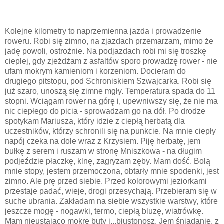
Kolejne kilometry to naprzemienna jazda i prowadzenie
roweru. Robi się zimno, na zjazdach przemarzam, mimo że
jadę powoli, ostrożnie. Na podjazdach robi mi się troszkę
cieplej, gdy zjeżdżam z asfaltów sporo prowadzę rower - nie
ufam mokrym kamieniom i korzeniom. Docieram do
drugiego pitstopu, pod Schroniskiem Szwajcarka. Robi się
już szaro, unoszą się zimne mgły. Temperatura spada do 11
stopni. Wciągam rower na górę i, upewniwszy się, że nie ma
nic ciepłego do picia - sprowadzam go na dół. Po drodze
spotykam Mariusza, który idzie z ciepłą herbatą dla
uczestników, którzy schronili się na punkcie. Na mnie ciepły
napój czeka na dole wraz z Krzysiem. Piję herbatę, jem
bułkę z serem i ruszam w stronę Mniszkowa - na długim
podjeździe płaczkę, klnę, zagryzam zęby. Mam dość. Bolą
mnie stopy, jestem przemoczona, obtarły mnie spodenki, jest
zimno. Ale prę przed siebie. Przed kolorowymi jeziorkami
przestaje padać, wieje, drogi przesychają. Przebieram się w
suche ubrania. Zakładam na siebie wszystkie warstwy, które
jeszcze mogę - nogawki, termo, ciepłą bluzę, wiatrówkę.
Mam nieustająco mokre buty i...biustonosz. Jem śniadanie, z