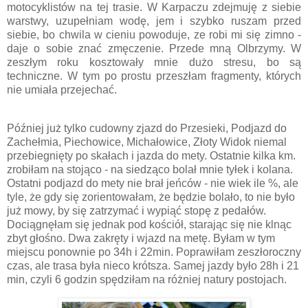
motocyklistów na tej trasie. W Karpaczu zdejmuję z siebie
warstwy, uzupełniam wodę, jem i szybko ruszam przed
siebie, bo chwila w cieniu powoduje, ze robi mi się zimno -
daje o sobie znać zmęczenie. Przede mną Olbrzymy. W
zeszłym roku kosztowały mnie dużo stresu, bo są
techniczne. W tym po prostu przeszłam fragmenty, których
nie umiała przejechać.
Później już tylko cudowny zjazd do Przesieki, Podjazd do
Zachełmia, Piechowice, Michałowice, Złoty Widok niemal
przebiegnięty po skałach i jazda do mety. Ostatnie kilka km.
zrobiłam na stojąco - na siedząco bolał mnie tyłek i kolana.
Ostatni podjazd do mety nie brał jeńców - nie wiek ile %, ale
tyle, że gdy się zorientowałam, że będzie bolało, to nie było
już mowy, by się zatrzymać i wypiąć stopę z pedałów.
Dociągnęłam się jednak pod kościół, starając się nie klnąc
zbyt głośno. Dwa zakręty i wjazd na metę. Byłam w tym
miejscu ponownie po 34h i 22min. Poprawiłam zeszłoroczny
czas, ale trasa była nieco krótsza. Samej jazdy było 28h i 21
min, czyli 6 godzin spędziłam na różniej natury postojach.