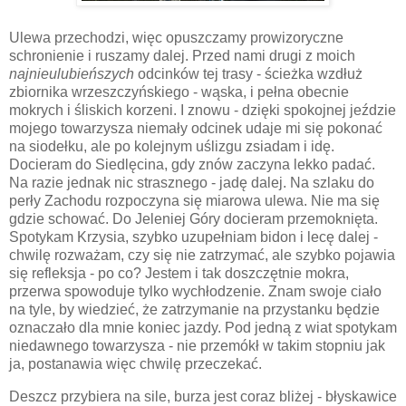
Ulewa przechodzi, więc opuszczamy prowizoryczne
schronienie i ruszamy dalej. Przed nami drugi z moich
najnieulubieńszych
odcinków tej trasy - ścieżka wzdłuż
zbiornika wrzeszczyńskiego - wąska, i pełna obecnie
mokrych i śliskich korzeni. I znowu - dzięki spokojnej jeździe
mojego towarzysza niemały odcinek udaje mi się pokonać
na siodełku, ale po kolejnym uślizgu zsiadam i idę.
Docieram do Siedlęcina, gdy znów zaczyna lekko padać.
Na razie jednak nic strasznego - jadę dalej. Na szlaku do
perły Zachodu rozpoczyna się miarowa ulewa. Nie ma się
gdzie schować. Do Jeleniej Góry docieram przemoknięta.
Spotykam Krzysia, szybko uzupełniam bidon i lecę dalej -
chwilę rozważam, czy się nie zatrzymać, ale szybko pojawia
się refleksja - po co? Jestem i tak doszczętnie mokra,
przerwa spowoduje tylko wychłodzenie. Znam swoje ciało
na tyle, by wiedzieć, że zatrzymanie na przystanku będzie
oznaczało dla mnie koniec jazdy. Pod jedną z wiat spotykam
niedawnego towarzysza - nie przemókł w takim stopniu jak
ja, postanawia więc chwilę przeczekać.
Deszcz przybiera na sile, burza jest coraz bliżej - błyskawice