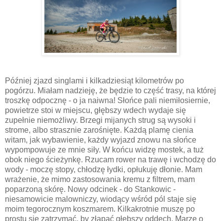
Później zjazd singlami i kilkadziesiąt kilometrów po
pogórzu. Miałam nadzieję, że będzie to część trasy, na której
troszkę odpocznę - o ja naiwna! Słońce pali niemiłosiernie,
powietrze stoi w miejscu, głębszy wdech wydaje się
zupełnie niemożliwy. Brzegi mijanych strug są wysoki i
strome, albo strasznie zarośnięte. Każdą plamę cienia
witam, jak wybawienie, każdy wyjazd znowu na słońce
wypompowuje ze mnie siły. W końcu widzę mostek, a tuż
obok niego ścieżynkę. Rzucam rower na trawę i wchodzę do
wody - moczę stopy, chłodzę łydki, opłukuję dłonie. Mam
wrażenie, że mimo zastosowania kremu z filtrem, mam
poparzoną skórę. Nowy odcinek - do Stankowic -
niesamowicie malowniczy, wiodący wśród pól staje się
moim tegorocznym koszmarem. Kilkakrotnie muszę po
prostu się zatrzymać, by złapać głębszy oddech. Marzę o