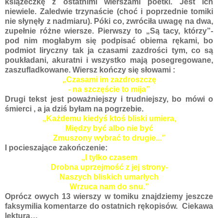
książeczkę z ostatnimi wierszami poetki. Jest ich
niewiele. Zaledwie trzynaście (choć i poprzednie tomiki
nie słynęły z nadmiaru). Póki co, zwróciła uwagę na dwa,
zupełnie różne wiersze. Pierwszy to „Są tacy, którzy”-
pod nim mogłabym się podpisać obiema rękami, bo
podmiot liryczny tak ja czasami zazdrości tym, co są
poukładani, akuratni i wszystko mają posegregowane,
zaszufladkowane. Wiersz kończy się słowami :
„Czasami im zazdroszczę
- na szczęście to mija”
Drugi tekst jest poważniejszy i trudniejszy, bo mówi o
śmierci , a ja dziś byłam na pogrzebie.
„Każdemu kiedyś ktoś bliski umiera,
Między być albo nie być
Zmuszony wybrać to drugie...”
I pocieszające zakończenie:
„I tylko czasem
Drobna uprzejmość z jej strony-
Naszych bliskich umarłych
Wrzuca nam do snu.”
Oprócz owych 13 wierszy w tomiku znajdziemy jeszcze
faksymilia komentarze do ostatnich rękopisów. Ciekawa
lektura…