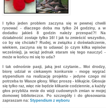
I tylko jeden problem zaczyna się w pewnej chwili
rysować - dlaczego doba ma tylko 24 godziny, a w
dodatku jakieś 8 godzin należy przespać?! Na
działalność zostaje tylko 16! I jak tu zmieścić wszystko,
co by się chciało? Rudej, w związku z doświadczenie,
wiekiem, zaczyna się to udawać (o czym kilka wpisów
wcześniej), ja wciąż jednak staram się tego nauczyć -
może w końcu mi się to uda?
I tak odnośnie pasji, jaką jest czytanie... Moi drodzy,
biorę udział w ciekawym konkursie - mogę wygrać
stypendium na realizację projektu - jedyne czego mi
potrzeba to Wasze głosy. Więc proszę - klikajcie. Głosuje
się tylko raz, więc nie będzie klikanie codziennie, a każdy
głos przybliża mnie do wizji cudownych zmian w mojej
domowej biblioteczce. Po szczegóły i do głosowania
zapraszam na:
Stypendium z wyboru