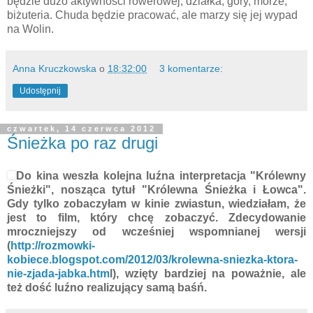
będzie dużo aktywności rowerowej, działka, góry, morze,
biżuteria. Chuda będzie pracować, ale marzy się jej wypad
na Wolin.
Anna Kruczkowska
o
18:32:00
3 komentarze:
Udostępnij
czwartek, 14 czerwca 2012
Śnieżka po raz drugi
Do kina weszła kolejna luźna interpretacja "Królewny
Śnieżki", nosząca tytuł "Królewna Śnieżka i Łowca".
Gdy tylko zobaczyłam w kinie zwiastun, wiedziałam, że
jest to film, który chcę zobaczyć. Zdecydowanie
mroczniejszy od wcześniej wspomnianej wersji
(
http://rozmowki-
kobiece.blogspot.com/2012/03/krolewna-sniezka-ktora-
nie-zjada-jabka.htm
l), wzięty bardziej na poważnie, ale
też dość luźno realizujący samą baśń.