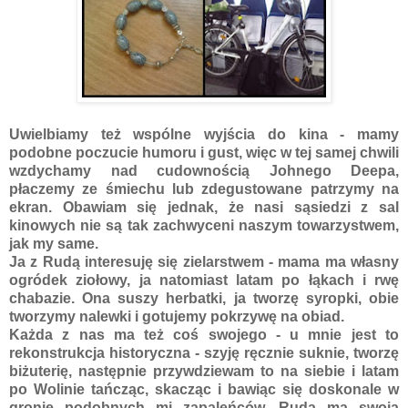
Uwielbiamy też wspólne wyjścia do kina - mamy
podobne poczucie humoru i gust, więc w tej samej chwili
wzdychamy nad cudownością Johnego Deepa,
płaczemy ze śmiechu lub zdegustowane patrzymy na
ekran. Obawiam się jednak, że nasi sąsiedzi z sal
kinowych nie są tak zachwyceni naszym towarzystwem,
jak my same.
Ja z Rudą interesuję się zielarstwem - mama ma własny
ogródek ziołowy, ja natomiast latam po łąkach i rwę
chabazie. Ona suszy herbatki, ja tworzę syropki, obie
tworzymy nalewki i gotujemy pokrzywę na obiad.
Każda z nas ma też coś swojego - u mnie jest to
rekonstrukcja historyczna - szyję ręcznie suknie, tworzę
biżuterię, następnie przywdziewam to na siebie i latam
po Wolinie tańcząc, skacząc i bawiąc się doskonale w
gronie podobnych mi zapaleńców. Ruda ma swoją