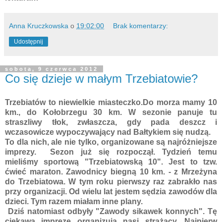
Anna Kruczkowska
o
19:02:00
Brak komentarzy:
Udostępnij
sobota, 9 czerwca 2012
Co się dzieje w małym Trzebiatowie?
Trzebiatów to niewielkie miasteczko.Do morza mamy 10
km., do Kołobrzegu 30 km. W sezonie panuje tu
straszliwy tłok, zwłaszcza, gdy pada deszcz i
wczasowicze wypoczywający nad Bałtykiem się nudzą.
To dla nich, ale nie tylko, organizowane są najróżniejsze
imprezy. Sezon już się rozpoczął. Tydzień temu
mieliśmy sportową "Trzebiatowską 10". Jest to tzw.
ćwieć maraton. Zawodnicy biegną 10 km. - z Mrzeżyna
do Trzebiatowa. W tym roku pierwszy raz zabrakło nas
przy organizacji. Od wielu lat jestem sędzia zawodów dla
dzieci. Tym razem miałam inne plany.
Dziś natomiast odbyły "Zawody sikawek konnych". Tę
ciekawą imprezę organizują nasi strażacy. Najpierw