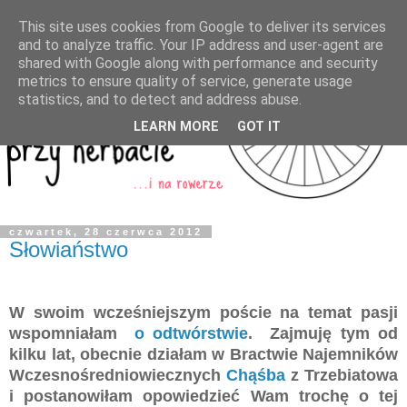
This site uses cookies from Google to deliver its services
and to analyze traffic. Your IP address and user-agent are
shared with Google along with performance and security
metrics to ensure quality of service, generate usage
statistics, and to detect and address abuse.
LEARN MORE
GOT IT
czwartek, 28 czerwca 2012
Słowiaństwo
W swoim wcześniejszym poście na temat pasji
wspomniałam
o odtwórstwie
. Zajmuję tym od
kilku lat, obecnie działam w Bractwie Najemników
Wczesnośredniowiecznych
Chąśba
z Trzebiatowa
i postanowiłam opowiedzieć Wam trochę o tej