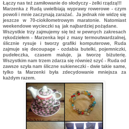
Łączy nas też zamiłowanie do słodyczy - żelki rządzą!!!
Marzenka z Rudą uwielbiają wyprawy rowerowe - czym
powoli i mnie zaczynają zarażać. Ja jednak nie widzę się
jeszcze w 70-ciokilometrowym maratonie. Natomiast
weekendowe wycieczki są jak najbardziej pożądane.
Wszystkie trzy zajmujemy się też w pewnych zakresach
rękodziełem - Marzenka lepi z masy termoutwardzalnej,
ślicznie rysuje i tworzy grafiki komputerowe, Ruda
zajmuje się decoupage - ozdabia butelki, pojemniczki,
pudełeczka, czasem maluje, ja tworzę biżuterię.
Wszystkim nam trzem zdarza się również szyć - Ruda od
zawsze szyła nam śliczne sukieneczki - dwie takie same,
tylko ta Marzenki była zdecydowanie mniejsza za
każdym razem.