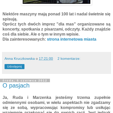
Niektóre maszyny mają ponad 100 lat i nadal świetnie się
spisują.
Oprócz tych dwóch imprez "dla mas" organizowane są
koncerty, spotkania z pisarzami, odczyty. Każdy znajdzie
coś dla siebie. Ale o tym w innym wpisie.
Dla zainteresowanych:
strona internetowa miasta
Anna Kruczkowska
o
17:21:00
2 komentarze:
Udostępnij
środa, 6 czerwca 2012
O pasjach
Ja, Ruda i Marzenka jesteśmy trzema zupełnie
odmiennymi osobami, w wielu aspektach nie zgadzamy
się ze sobą, wypracowując kompromisy lub usiłując
wzajemnie przekonać się do swoich racji. Jest jednak