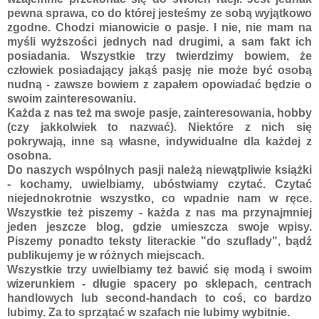
pewna sprawa, co do której jesteśmy ze sobą wyjątkowo
zgodne. Chodzi mianowicie o pasje. I nie, nie mam na
myśli wyższości jednych nad drugimi, a sam fakt ich
posiadania. Wszystkie trzy twierdzimy bowiem, że
człowiek posiadający jakąś pasję nie może być osobą
nudną - zawsze bowiem z zapałem opowiadać będzie o
swoim zainteresowaniu.
Każda z nas też ma swoje pasje, zainteresowania, hobby
(czy jakkolwiek to nazwać). Niektóre z nich się
pokrywają, inne są własne, indywidualne dla każdej z
osobna.
Do naszych wspólnych pasji należą niewątpliwie książki
- kochamy, uwielbiamy, ubóstwiamy czytać. Czytać
niejednokrotnie wszystko, co wpadnie nam w ręce.
Wszystkie też piszemy - każda z nas ma przynajmniej
jeden jeszcze blog, gdzie umieszcza swoje wpisy.
Piszemy ponadto teksty literackie "do szuflady", bądź
publikujemy je w różnych miejscach.
Wszystkie trzy uwielbiamy też bawić się modą i swoim
wizerunkiem - długie spacery po sklepach, centrach
handlowych lub second-handach to coś, co bardzo
lubimy. Za to sprzątać w szafach nie lubimy wybitnie.