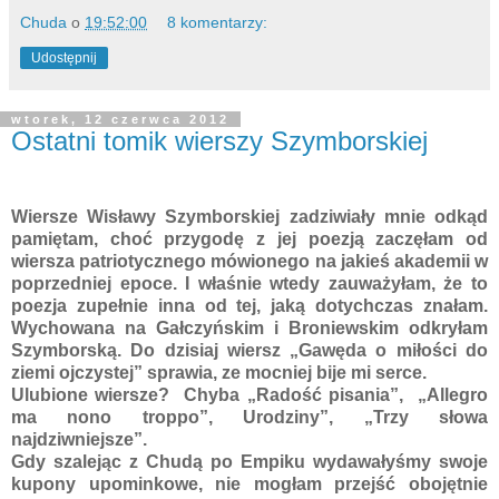
Chuda
o
19:52:00
8 komentarzy:
Udostępnij
wtorek, 12 czerwca 2012
Ostatni tomik wierszy Szymborskiej
Wiersze Wisławy Szymborskiej zadziwiały mnie odkąd
pamiętam, choć przygodę z jej poezją zaczęłam od
wiersza patriotycznego mówionego na jakieś akademii w
poprzedniej epoce. I właśnie wtedy zauważyłam, że to
poezja zupełnie inna od tej, jaką dotychczas znałam.
Wychowana na Gałczyńskim i Broniewskim odkryłam
Szymborską. Do dzisiaj wiersz „Gawęda o miłości do
ziemi ojczystej” sprawia, ze mocniej bije mi serce.
Ulubione wiersze? Chyba „Radość pisania”, „Allegro
ma nono troppo”, Urodziny”, „Trzy słowa
najdziwniejsze”.
Gdy szalejąc z Chudą po Empiku wydawałyśmy swoje
kupony upominkowe, nie mogłam przejść obojętnie