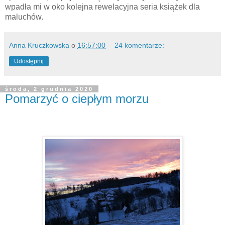
wpadła mi w oko kolejna rewelacyjna seria książek dla
maluchów.
Anna Kruczkowska
o
16:57:00
24 komentarze:
Udostępnij
środa, 2 grudnia 2020
Pomarzyć o ciepłym morzu