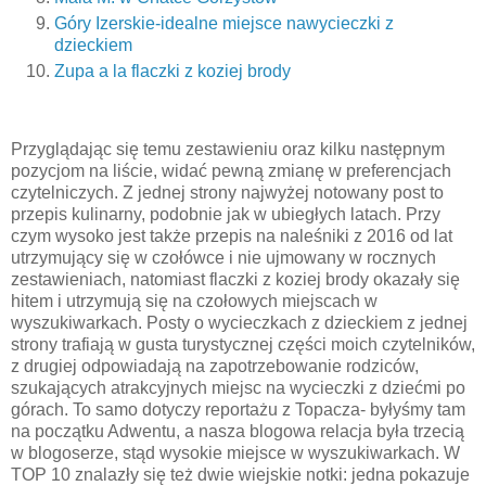
Góry Izerskie-idealne miejsce nawycieczki z
dzieckiem
Zupa a la flaczki z koziej brody
Przyglądając się temu zestawieniu oraz kilku następnym
pozycjom na liście, widać pewną zmianę w preferencjach
czytelniczych. Z jednej strony najwyżej notowany post to
przepis kulinarny, podobnie jak w ubiegłych latach. Przy
czym wysoko jest także przepis na naleśniki z 2016 od lat
utrzymujący się w czołówce i nie ujmowany w rocznych
zestawieniach, natomiast flaczki z koziej brody okazały się
hitem i utrzymują się na czołowych miejscach w
wyszukiwarkach. Posty o wycieczkach z dzieckiem z jednej
strony trafiają w gusta turystycznej części moich czytelników,
z drugiej odpowiadają na zapotrzebowanie rodziców,
szukających atrakcyjnych miejsc na wycieczki z dziećmi po
górach. To samo dotyczy reportażu z Topacza- byłyśmy tam
na początku Adwentu, a nasza blogowa relacja była trzecią
w blogoserze, stąd wysokie miejsce w wyszukiwarkach. W
TOP 10 znalazły się też dwie wiejskie notki: jedna pokazuje