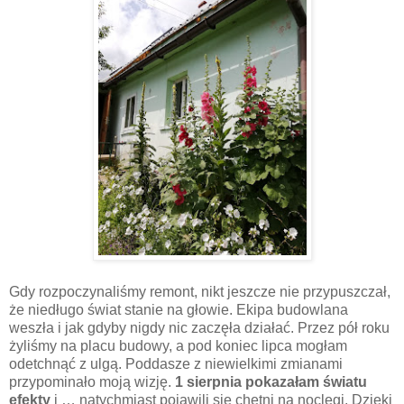
Gdy rozpoczynaliśmy remont, nikt jeszcze nie przypuszczał,
że niedługo świat stanie na głowie. Ekipa budowlana
weszła i jak gdyby nigdy nic zaczęła działać. Przez pół roku
żyliśmy na placu budowy, a pod koniec lipca mogłam
odetchnąć z ulgą. Poddasze z niewielkimi zmianami
przypominało moją wizję.
1 sierpnia pokazałam światu
efekty
i … natychmiast pojawili się chętni na noclegi. Dzięki