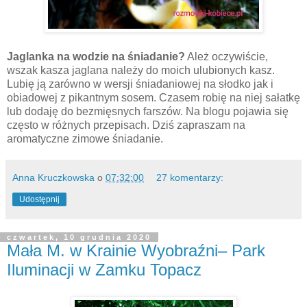
Jaglanka na wodzie na śniadanie?
Ależ oczywiście,
wszak kasza jaglana należy do moich ulubionych kasz.
Lubię ją zarówno w wersji śniadaniowej na słodko jak i
obiadowej z pikantnym sosem. Czasem robię na niej sałatkę
lub dodaję do bezmięsnych farszów. Na blogu pojawia się
często w różnych przepisach. Dziś zapraszam na
aromatyczne zimowe śniadanie.
Anna Kruczkowska
o
07:32:00
27 komentarzy:
Udostępnij
czwartek, 10 grudnia 2020
Mała M. w Krainie Wyobraźni– Park
Iluminacji w Zamku Topacz