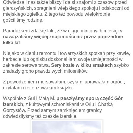
Odwiedzali nas także bliscy i dalsi znajomi z czasów przed
gierczyńskich, spragnieni wiejskiego spokoju i odskoczni od
miejskiego zgiełku. Z tego też powodu wielokrotnie
gościliśmy rodzinę.
Paradoksem zda się fakt, że w ciągu minionych miesięcy
nawiązaliśmy więcej znajomości niż przez poprzednie
kilka lat.
Niejako w cieniu remontu i towarzyskich spotkań przy kawie,
herbacie lub ognisku doskonaliłam swoje umiejętności w
zakresie serowarstwa.
Sery kozie w kilku smakach
szybko
znalazły grono prawdziwych miłośników.
Z powodzeniem morsowałam, szyłam, uprawiałam ogród ,
czytałam i recenzowałam książki.
Wspólnie z Gui i Małą M.
przeszłyśmy sporą część Gór
Izerskich
, z kultowymi schroniskami w Orlu i Chatką
Górzystów. Przed samym zamknięciem granicy
odwiedziłyśmy też czeskie Izerskie.