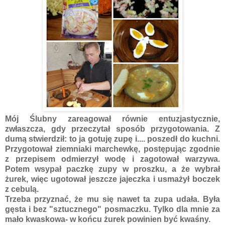
Mój Ślubny zareagował równie entuzjastycznie,
zwłaszcza, gdy przeczytał sposób przygotowania. Z
dumą stwierdził: to ja gotuję zupę i.... poszedł do kuchni.
Przygotował ziemniaki marchewkę, postępując zgodnie
z przepisem odmierzył wodę i zagotował warzywa.
Potem wsypał paczkę zupy w proszku, a że wybrał
żurek, więc ugotował jeszcze jajeczka i usmażył boczek
z cebulą.
Trzeba przyznać, że mu się nawet ta zupa udała. Była
gęsta i bez "sztucznego" posmaczku. Tylko dla mnie za
mało kwaskowa- w końcu żurek powinien być kwaśny.