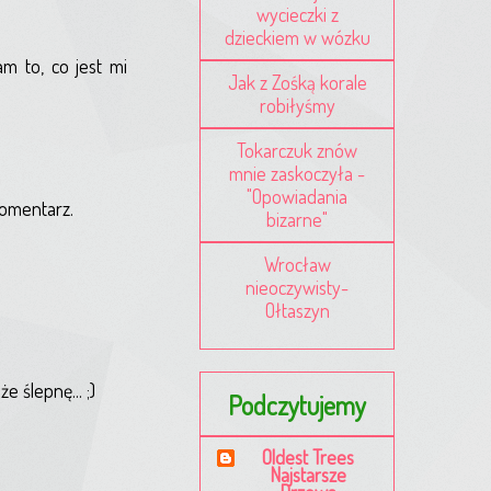
wycieczki z
dzieckiem w wózku
am to, co jest mi
Jak z Zośką korale
robiłyśmy
Tokarczuk znów
mnie zaskoczyła -
"Opowiadania
komentarz.
bizarne"
Wrocław
nieoczywisty-
Ołtaszyn
 ślepnę... ;)
Podczytujemy
Oldest Trees
Najstarsze