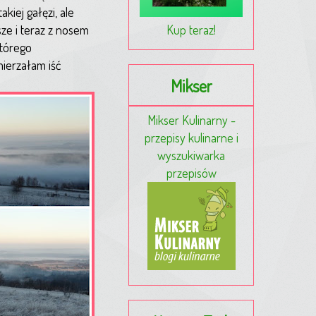
kiej gałęzi, ale
ze i teraz z nosem
Kup teraz!
którego
mierzałam iść
Mikser
Mikser Kulinarny -
przepisy kulinarne i
wyszukiwarka
przepisów