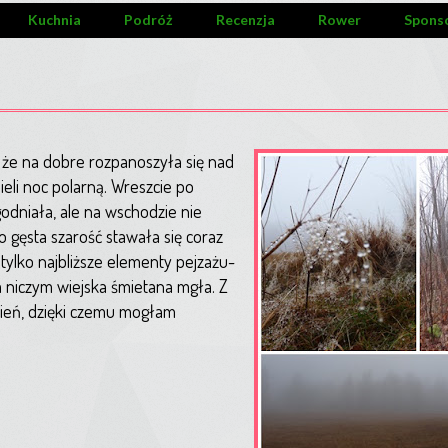
Kuchnia
Podróż
Recenzja
Rower
Spons
, że na dobre rozpanoszyła się nad
ieli noc polarną. Wreszcie po
odniała, ale na wschodzie nie
o gęsta szarość stawała się coraz
 tylko najbliższe elementy pejzażu-
a niczym wiejska śmietana mgła. Z
ień, dzięki czemu mogłam