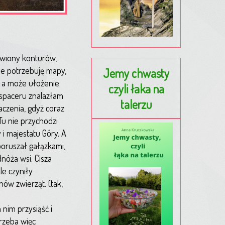
bawiony konturów,
ie potrzebuję mapy,
Jemy chwasty
, a może ułożenie
czyli łaka na
h spaceru znalazłam
talerzu
aczenia, gdyż coraz
Tu nie przychodzi
 i majestatu Góry. A
poruszał gałązkami,
nóża wsi. Cisza
le czyniły
ów zwierząt. (tak,
 nim przysiąść i
trzeba więc