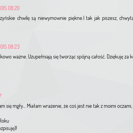
2015 08:20
rczyńskie chwilę są niewymownie piękne.I tak jak piszesz, chwyt
2015 08:23
nakowo ważne. Uzupełniają się tworząc spójną całość. Dziękuję za 
7
się mgły... Miałam wrażenie, że coś jest nie tak z moimi oczami, że
 Roku
zpisuję)!