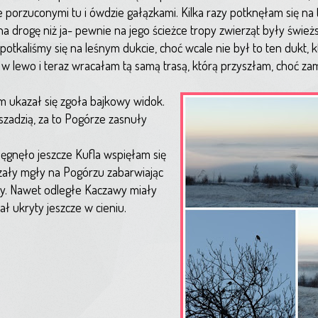
 porzuconymi tu i ówdzie gałązkami. Kilka razy potknęłam się na ta
 drogę niż ja- pewnie na jego ścieżce tropy zwierząt były świeżs
potkaliśmy się na leśnym dukcie, choć wcale nie był to ten dukt, 
w lewo i teraz wracałam tą samą trasą, którą przyszłam, choć za
m ukazał się zgoła bajkowy widok.
szadzią, za to Pogórze zasnuły
ęgnęło jeszcze Kufla wspięłam się
izały mgły na Pogórzu zabarwiając
ały. Nawet odległe Kaczawy miały
ał ukryty jeszcze w cieniu.