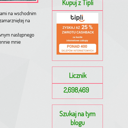
Kupuj z Tipli
ewami na wschodnim
 zamarzniętej na
ewnym następnego
iennie mnie
Licznik
2,698,469
Szukaj na tym
blogu