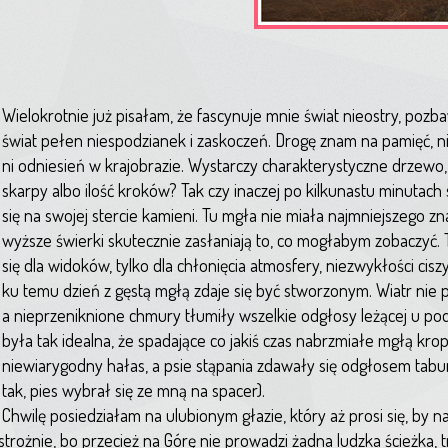
Wielokrotnie już pisałam, że fascynuje mnie świat nieostry, poz
świat pełen niespodzianek i zaskoczeń. Drogę znam na pamięć, n
ni odniesień w krajobrazie. Wystarczy charakterystyczne drzewo
skarpy albo ilość kroków? Tak czy inaczej po kilkunastu minutac
się na swojej stercie kamieni. Tu mgła nie miała najmniejszego zn
wyższe świerki skutecznie zasłaniają to, co mogłabym zobaczyć. 
się dla widoków, tylko dla chłonięcia atmosfery, niezwykłości ciszy
ku temu dzień z gęstą mgłą zdaje się być stworzonym. Wiatr nie 
a nieprzeniknione chmury tłumiły wszelkie odgłosy leżącej u pod
była tak idealna, że spadające co jakiś czas nabrzmiałe mgłą krop
niewiarygodny hałas, a psie stąpania zdawały się odgłosem tabun
tak, pies wybrał się ze mną na spacer).
Chwilę posiedziałam na ulubionym głazie, który aż prosi się, by na
rożnie, bo przecież na Górę nie prowadzi żadna ludzka ścieżka, 