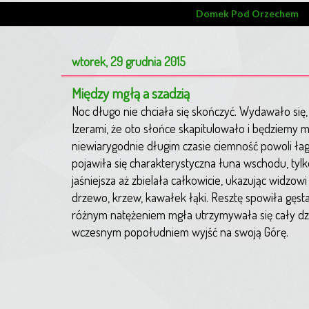
Domek Pod Orzechem
wtorek, 29 grudnia 2015
Między mgłą a szadzią
Noc długo nie chciała się skończyć. Wydawało się
Izerami, że oto słońce skapitulowało i będziemy m
niewiarygodnie długim czasie ciemność powoli łag
pojawiła się charakterystyczna łuna wschodu, tylk
jaśniejsza aż zbielała całkowicie, ukazując widzowi
drzewo, krzew, kawałek łąki. Resztę spowiła gęst
różnym natężeniem mgła utrzymywała się cały dz
wczesnym popołudniem wyjść na swoją Górę.