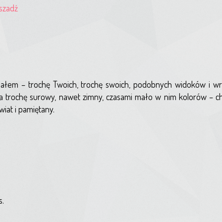
szadź
działem – trochę Twoich, trochę swoich, podobnych widoków i wr
trochę surowy, nawet zimny, czasami mało w nim kolorów – choci
iat i pamiętany.
s.