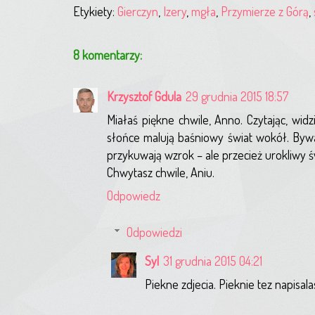
Etykiety:
Gierczyn
,
Izery
,
mgła
,
Przymierze z Górą
,
8 komentarzy:
Krzysztof Gdula
29 grudnia 2015 18:57
Miałaś piękne chwile, Anno. Czytając, wi
słońce malują baśniowy świat wokół. Bywa 
przykuwają wzrok – ale przecież urokliwy św
Chwytasz chwile, Aniu.
Odpowiedz
Odpowiedzi
Syl
31 grudnia 2015 04:21
Piekne zdjecia. Pieknie tez napisala