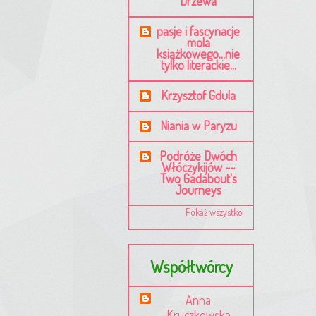
Drzewa
pasje i fascynacje
mola
książkowego...nie
tylko literackie...
Krzysztof Gdula
Niania w Paryzu
Podróże Dwóch
Włóczykijów ~~
Two Gadabout's
Journeys
Pokaż wszystko
Współtwórcy
Anna
Kruczkowska