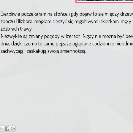
Cierpliwie poczekałam na słońce i gdy pojawiło się między drz
zboczu Blizbora, mogłam cieszyć się migotliwymi iskierkami mgły
źdźbłach trawy.
Niezwykłe są zmiany pogody w Izerach. Nigdy nie można być p
dnia, dzięki czemu te same pejzaże oglądane codziennie nieodm
zachwycają i zaskakują swoją zmiennością.