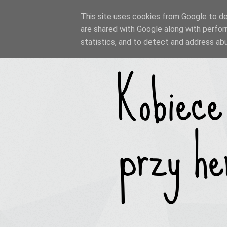
This site uses cookies from Google to del
are shared with Google along with perfor
statistics, and to detect and address ab