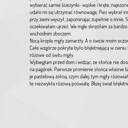
wybierać sarnie ścieżynki- wąskie i kręte, najeżone
udało mi się utrzymać równowagę. Pies wybrał inna
przy ziemi węszył, zapominając zupełnie o mnie. S
oczekiwałam ujrzeć. We mgle skręciłam za bardzo 
wschodnim zboczem.
Nocą krople mgły zamarzły. A o świcie moim oczo
Całe wzgórze pokryte było błękitniejącą w cieniu 
różowe od świtu mgły.
Wybiegłam przed dom i widząc, ze słońce nie dosi
na pagórek. Pierwsze promienie słońca właśnie l
je pastelową żółcią, czym dalej, tym mgły różowi
te niezwykła różową poświatę. Bliżej świat błękitni