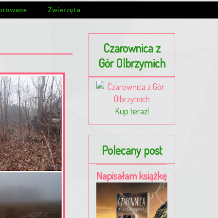
orowane
Zwierzęta
Czarownica z
Gór Olbrzymich
Kup teraz!
Polecany post
Napisałam książkę