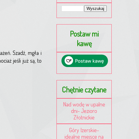
Postaw mi
kawę
ażeń. Szadź, mgła i
aż jeśli już są, to
Chętnie czytane
Nad wodę w upalne
dni- Jezioro
Złotnickie
Góry Izerskie-
idealne miejsce na