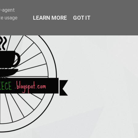
r-agent
LEARN MORE
GOT IT
te usage