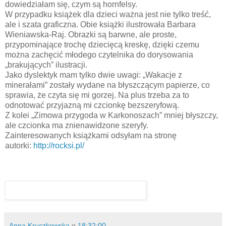
dowiedziałam się, czym są hornfelsy.
W przypadku książek dla dzieci ważna jest nie tylko treść,
ale i szata graficzna. Obie książki ilustrowała Barbara
Wieniawska-Raj. Obrazki są barwne, ale proste,
przypominające trochę dziecięcą kreskę, dzięki czemu
można zachęcić młodego czytelnika do dorysowania
„brakujących” ilustracji.
Jako dyslektyk mam tylko dwie uwagi: „Wakacje z
minerałami” zostały wydane na błyszczącym papierze, co
sprawia, że czyta się mi gorzej. Na plus trzeba za to
odnotować przyjazną mi czcionkę bezszeryfową.
Z kolei „Zimowa przygoda w Karkonoszach” mniej błyszczy,
ale czcionka ma znienawidzone szeryfy.
Zainteresowanych książkami odsyłam na stronę
autorki:
http://rocksi.pl/
Anna Kruczkowska
o
18:32:00