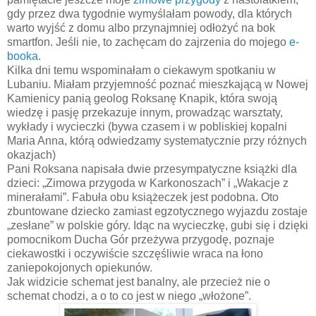
gdy przez dwa tygodnie wymyślałam powody, dla których
warto wyjść z domu albo przynajmniej odłożyć na bok
smartfon. Jeśli nie, to zachęcam do zajrzenia do mojego
e-
booka.
Kilka dni temu wspominałam o ciekawym spotkaniu w
Lubaniu. Miałam przyjemność poznać mieszkającą w Nowej
Kamienicy panią geolog Roksanę Knapik, która swoją
wiedzę i pasję przekazuje innym, prowadząc warsztaty,
wykłady i wycieczki (bywa czasem i w pobliskiej kopalni
Maria Anna, którą odwiedzamy systematycznie przy różnych
okazjach)
Pani Roksana napisała dwie przesympatyczne książki dla
dzieci: „Zimowa przygoda w Karkonoszach” i „Wakacje z
minerałami”. Fabuła obu książeczek jest podobna. Oto
zbuntowane dziecko zamiast egzotycznego wyjazdu zostaje
„zesłane” w polskie góry. Idąc na wycieczkę, gubi się i dzięki
pomocnikom Ducha Gór przeżywa przygodę, poznaje
ciekawostki i oczywiście szczęśliwie wraca na łono
zaniepokojonych opiekunów.
Jak widzicie schemat jest banalny, ale przecież nie o
schemat chodzi, a o to co jest w niego „włożone”.