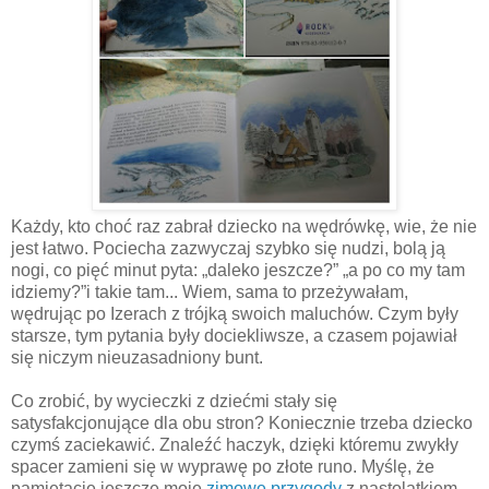
Każdy, kto choć raz zabrał dziecko na wędrówkę, wie, że nie
jest łatwo. Pociecha zazwyczaj szybko się nudzi, bolą ją
nogi, co pięć minut pyta: „daleko jeszcze?” „a po co my tam
idziemy?”i takie tam... Wiem, sama to przeżywałam,
wędrując po Izerach z trójką swoich maluchów. Czym były
starsze, tym pytania były dociekliwsze, a czasem pojawiał
się niczym nieuzasadniony bunt.
Co zrobić, by wycieczki z dziećmi stały się
satysfakcjonujące dla obu stron? Koniecznie trzeba dziecko
czymś zaciekawić. Znaleźć haczyk, dzięki któremu zwykły
spacer zamieni się w wyprawę po złote runo. Myślę, że
pamiętacie jeszcze moje
zimowe przygody
z nastolatkiem,