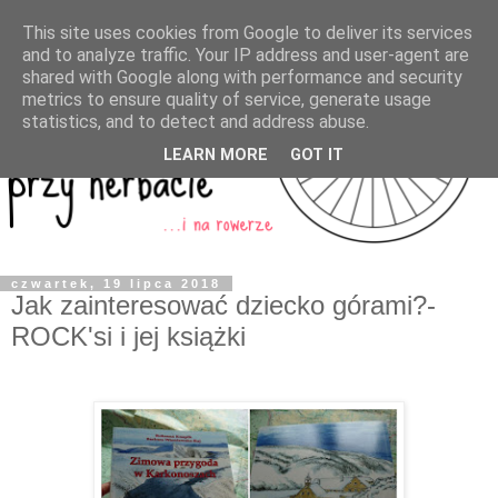
This site uses cookies from Google to deliver its services
and to analyze traffic. Your IP address and user-agent are
shared with Google along with performance and security
metrics to ensure quality of service, generate usage
statistics, and to detect and address abuse.
LEARN MORE
GOT IT
czwartek, 19 lipca 2018
Jak zainteresować dziecko górami?-
ROCK'si i jej książki