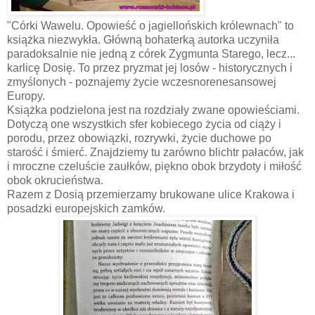
"Córki Wawelu. Opowieść o jagiellońskich królewnach" to
książka niezwykła. Główną bohaterką autorka uczyniła
paradoksalnie nie jedną z córek Zygmunta Starego, lecz...
karlicę Dosię. To przez pryzmat jej losów - historycznych i
zmyślonych - poznajemy życie wczesnorenesansowej
Europy.
Książka podzielona jest na rozdziały zwane opowieściami.
Dotyczą one wszystkich sfer kobiecego życia od ciąży i
porodu, przez obowiązki, rozrywki, życie duchowe po
starość i śmierć. Znajdziemy tu zarówno blichtr pałaców, jak
i mroczne czeluście zaułków, piękno obok brzydoty i miłość
obok okrucieństwa.
Razem z Dosią przemierzamy brukowane ulice Krakowa i
posadzki europejskich zamków.