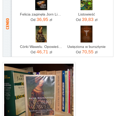
Felicia zaginęła Jorn Lier Horst
Listowieść
36,95
39,83
Od
zł
Od
zł
Córki Wawelu. Opowieść o jagiellońskich królewnach Anna Brzezińska
Uwięziona w bursztynie
46,71
70,55
Od
zł
Od
zł