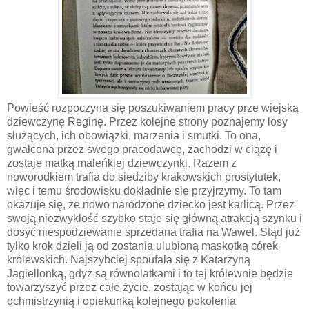
Powieść rozpoczyna się poszukiwaniem pracy prze wiejską
dziewczynę Reginę. Przez kolejne strony poznajemy losy
służących, ich obowiązki, marzenia i smutki. To ona,
gwałcona przez swego pracodawcę, zachodzi w ciążę i
zostaje matką maleńkiej dziewczynki. Razem z
noworodkiem trafia do siedziby krakowskich prostytutek,
więc i temu środowisku dokładnie się przyjrzymy. To tam
okazuje się, że nowo narodzone dziecko jest karlicą. Przez
swoją niezwykłość szybko staje się główną atrakcją szynku i
dosyć niespodziewanie sprzedana trafia na Wawel. Stąd już
tylko krok dzieli ją od zostania ulubioną maskotką córek
królewskich. Najszybciej spoufala się z Katarzyną
Jagiellonką, gdyż są równolatkami i to tej królewnie będzie
towarzyszyć przez całe życie, zostając w końcu jej
ochmistrzynią i opiekunką kolejnego pokolenia