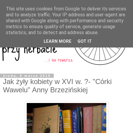
This site uses cookies from Google to deliver its services
and to analyze traffic. Your IP address and user-agent are
shared with Google along with performance and security
metrics to ensure quality of service, generate usage
statistics, and to detect and address abuse.
LEARN MORE
GOT IT
środa, 6 marca 2019
Jak żyły kobiety w XVI w. ?- "Córki
Wawelu" Anny Brzezińskiej