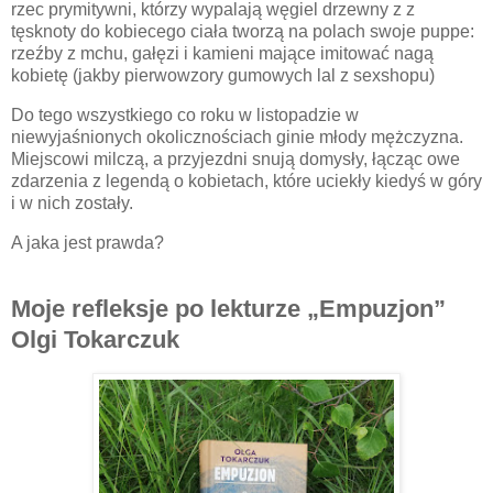
rzec prymitywni, którzy wypalają węgiel drzewny z z
tęsknoty do kobiecego ciała tworzą na polach swoje puppe:
rzeźby z mchu, gałęzi i kamieni mające imitować nagą
kobietę (jakby pierwowzory gumowych lal z sexshopu)
Do tego wszystkiego co roku w listopadzie w
niewyjaśnionych okolicznościach ginie młody mężczyzna.
Miejscowi milczą, a przyjezdni snują domysły, łącząc owe
zdarzenia z legendą o kobietach, które uciekły kiedyś w góry
i w nich zostały.
A jaka jest prawda?
Moje refleksje po lekturze „Empuzjon”
Olgi Tokarczuk