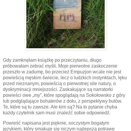
Gdy zamknęłam książkę po przeczytaniu, długo
próbowałam zebrać myśli. Moje pierwotne zaskoczenie
przeszło w zadumę, bo przecież Empuzjon wcale nie jest
powieścią męskim świecie, lecz o ludzkich instynktach, lęku
przed nieznanym, powieścią o pierwotnej sile natury, o
dyskryminacji mniejszości. Zaskakujące są narratorki
powieści owe „my”, które spoglądają na Sokołowsko z góry
lub podglądające bohaterów z dołu, z perspektywy butów.
Te, które są tu zawsze. Ale kim są? Na to pytanie chyba
każdy czytelnik sam musi znaleźć sobie odpowiedź.
Powieść napisana jest pięknie, soczystym bogatym
językiem, który smakuje się niczym najlepszą potrawę