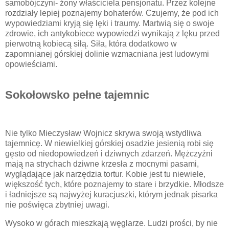
samobójczyni- żony właściciela pensjonatu. Przez kolejne
rozdziały lepiej poznajemy bohaterów. Czujemy, że pod ich
wypowiedziami kryją się lęki i traumy. Martwią się o swoje
zdrowie, ich antykobiece wypowiedzi wynikają z lęku przed
pierwotną kobiecą siłą. Siła, która dodatkowo w
zapomnianej górskiej dolinie wzmacniana jest ludowymi
opowieściami.
Sokołowsko pełne tajemnic
Nie tylko Mieczysław Wojnicz skrywa swoją wstydliwa
tajemnicę. W niewielkiej górskiej osadzie jesienią robi się
gęsto od niedopowiedzeń i dziwnych zdarzeń. Mężczyźni
mają na strychach dziwne krzesła z mocnymi pasami,
wyglądające jak narzędzia tortur. Kobie jest tu niewiele,
większość tych, które poznajemy to stare i brzydkie. Młodsze
i ładniejsze są najwyżej kuracjuszki, którym jednak pisarka
nie poświęca zbytniej uwagi.
Wysoko w górach mieszkają węglarze. Ludzi prości, by nie