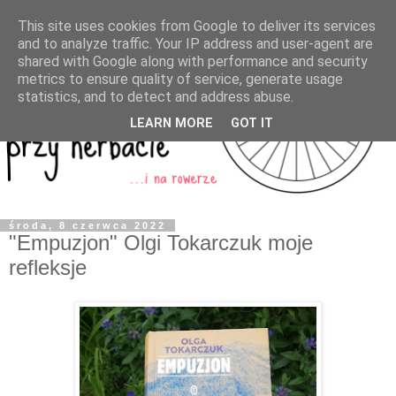
This site uses cookies from Google to deliver its services
and to analyze traffic. Your IP address and user-agent are
shared with Google along with performance and security
metrics to ensure quality of service, generate usage
statistics, and to detect and address abuse.
LEARN MORE
GOT IT
środa, 8 czerwca 2022
"Empuzjon" Olgi Tokarczuk moje
refleksje