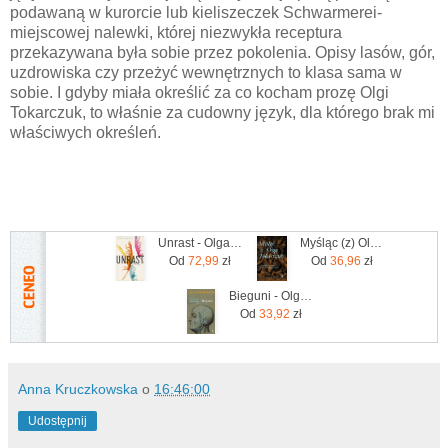
podawaną w kurorcie lub kieliszeczek Schwarmerei-
miejscowej nalewki, której niezwykła receptura
przekazywana była sobie przez pokolenia. Opisy lasów, gór,
uzdrowiska czy przeżyć wewnętrznych to klasa sama w
sobie. I gdyby miała określić za co kocham prozę Olgi
Tokarczuk, to właśnie za cudowny język, dla którego brak mi
właściwych określeń.
Unrast - Olga Tokarczuk
Myśląc (z) Olgą Tokarczuk
Od
72,99
zł
Od
36,96
zł
Bieguni - Olga Tokarczuk
Od
33,92
zł
Anna Kruczkowska
o
16:46:00
Udostępnij