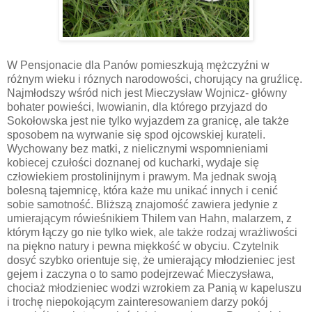
W Pensjonacie dla Panów pomieszkują mężczyźni w
różnym wieku i róznych narodowości, chorujący na gruźlicę.
Najmłodszy wśród nich jest Mieczysław Wojnicz- główny
bohater powieści, lwowianin, dla którego przyjazd do
Sokołowska jest nie tylko wyjazdem za granicę, ale także
sposobem na wyrwanie się spod ojcowskiej kurateli.
Wychowany bez matki, z nielicznymi wspomnieniami
kobiecej czułości doznanej od kucharki, wydaje się
człowiekiem prostolinijnym i prawym. Ma jednak swoją
bolesną tajemnicę, która każe mu unikać innych i cenić
sobie samotność. Bliższą znajomość zawiera jedynie z
umierającym rówieśnikiem Thilem van Hahn, malarzem, z
którym łączy go nie tylko wiek, ale także rodzaj wrażliwości
na piękno natury i pewna miękkość w obyciu. Czytelnik
dosyć szybko orientuje się, że umierający młodzieniec jest
gejem i zaczyna o to samo podejrzewać Mieczysława,
chociaż młodzieniec wodzi wzrokiem za Panią w kapeluszu
i trochę niepokojącym zainteresowaniem darzy pokój