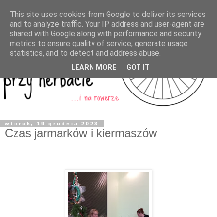
This site uses cookies from Google to deliver its services
and to analyze traffic. Your IP address and user-agent are
shared with Google along with performance and security
metrics to ensure quality of service, generate usage
statistics, and to detect and address abuse.
LEARN MORE
GOT IT
wtorek, 19 grudnia 2023
Czas jarmarków i kiermaszów