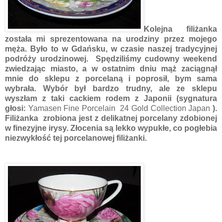
Kolejna filiżanka
została mi sprezentowana na urodziny przez mojego
męża. Było to w Gdańsku, w czasie naszej tradycyjnej
podróży urodzinowej. Spędziliśmy cudowny weekend
zwiedzając miasto, a w ostatnim dniu mąż zaciągnął
mnie do sklepu z porcelaną i poprosił, bym sama
wybrała. Wybór był bardzo trudny, ale ze sklepu
wyszłam z taki cackiem rodem z Japonii (sygnatura
głosi:
Yamasen Fine Porcelain 24 Gold Collection Japan
).
Filiżanka zrobiona jest z delikatnej porcelany zdobionej
w finezyjne irysy. Złocenia są lekko wypukłe, co pogłebia
niezwykłość tej porcelanowej filiżanki.