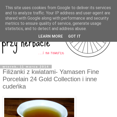
This site uses cookies from Google to deliver its services
and to analyze traffic. Your IP address and user-agent are
shared with Google along with performance and security
metrics to ensure quality of service, generate usage
statistics, and to detect and address abuse.
LEARN MORE
GOT IT
wtorek, 11 marca 2014
Filiżanki z kwiatami- Yamasen Fine
Porcelain 24 Gold Collection i inne
cudeńka