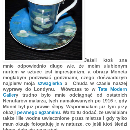
Jeżeli ktoś zna
mnie odpowiednio długo wie, że moim ulubionym
nurtem w sztuce jest impresjonizm, a obrazy Moneta
mogłabym podziwiać godzinami, czego doświadczyła
najpierw moja
szwagierka
a Chuda w czasie naszej
wyprawy do Londynu. Wówczas to w
Tate Modern
Galler
y trudno było mnie odciągnąć od ostatnich
Nenufarów malarza, tych namalowanych po 1916 r. gdy
Monet był już prawie ślepy. Wspominałam już tym przy
okazji
pewnego egzaminu
. Warto tu dodać, że uwielbiam
także lilie wodne uwiecznione przez mistrza i gdy tylko
mam okazje fotogafuję je w naturze, co jeśli ktoś śledzi
bloga, dało się zauważyć.