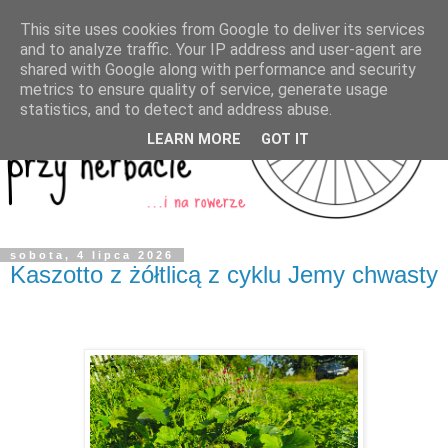
This site uses cookies from Google to deliver its services
and to analyze traffic. Your IP address and user-agent are
shared with Google along with performance and security
metrics to ensure quality of service, generate usage
statistics, and to detect and address abuse.
LEARN MORE
GOT IT
sobota, 4 lipca 2026
Kaszotto z żółtlicą z cyklu Jemy chwasty