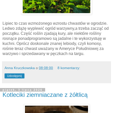
Lipiec to czas wzmożonego wzrostu chwastów w ogrodzie.
Ledwo zdążę wyplewić ogród warzywny,a trzeba zacząć od
początku. Część roślin zjadają kury, ale niektóre rośliny
rosnące ponadprogramowo są jadalne i te wykorzystuję w
kuchni. Oprócz doskonale znanej lebiody, czyli komosy,
rośnie teraz chwast uważany w Ameryce Południowej za
warzywo i sprzedawany w pęczkach na targu.
Anna Kruczkowska
o
08:08:00
8 komentarzy:
Udostępnij
piątek, 3 lipca 2026
Kotleciki ziemniaczane z żółtlicą