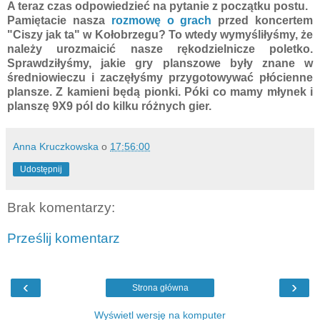
A teraz czas odpowiedzieć na pytanie z początku postu.
Pamiętacie nasza
rozmowę o grach
przed koncertem
"Ciszy jak ta" w Kołobrzegu? To wtedy wymyśliłyśmy, że
należy urozmaicić nasze rękodzielnicze poletko.
Sprawdziłyśmy, jakie gry planszowe były znane w
średniowieczu i zaczęłyśmy przygotowywać płócienne
plansze. Z kamieni będą pionki. Póki co mamy młynek i
planszę 9X9 pól do kilku różnych gier.
Anna Kruczkowska
o
17:56:00
Udostępnij
Brak komentarzy:
Prześlij komentarz
‹
›
Strona główna
Wyświetl wersję na komputer