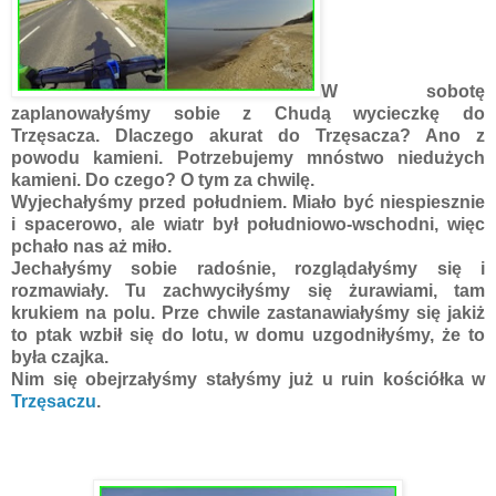
W sobotę
zaplanowałyśmy sobie z Chudą wycieczkę do
Trzęsacza. Dlaczego akurat do Trzęsacza? Ano z
powodu kamieni. Potrzebujemy mnóstwo niedużych
kamieni. Do czego? O tym za chwilę.
Wyjechałyśmy przed południem. Miało być niespiesznie
i spacerowo, ale wiatr był południowo-wschodni, więc
pchało nas aż miło.
Jechałyśmy sobie radośnie, rozglądałyśmy się i
rozmawiały. Tu zachwyciłyśmy się żurawiami, tam
krukiem na polu. Prze chwile zastanawiałyśmy się jakiż
to ptak wzbił się do lotu, w domu uzgodniłyśmy, że to
była czajka.
Nim się obejrzałyśmy stałyśmy już u ruin kościółka w
Trzęsaczu
.