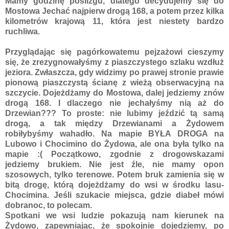
Mamy godzinę poślizgu, dlatego decydujemy się do
Mostowa Jechać najpierw drogą 168, a potem przez kilka
kilometrów krajową 11, która jest niestety bardzo
ruchliwa.
Przyglądając się pagórkowatemu pejzażowi cieszymy
się, że zrezygnowałyśmy z piaszczystego szlaku wzdłuż
jeziora. Zwłaszcza, gdy widzimy po prawej stronie prawie
pionową piaszczystą ścianę z wieżą obserwacyjną na
szczycie. Dojeżdżamy do Mostowa, dalej jedziemy znów
drogą 168. I dlaczego nie jechałyśmy nią aż do
Drzewian??? To proste: nie lubimy jeździć tą samą
drogą, a tak między Drzewianami a Żydowem
robiłybyśmy wahadło. Na mapie BYŁA DROGA na
Lubowo i Chocimino do Żydowa, ale ona była tylko na
mapie :( Początkowo, zgodnie z drogowskazami
jedziemy brukiem. Nie jest źle, nie mamy opon
szosowych, tylko terenowe. Potem bruk zamienia się w
bitą drogę, którą dojeżdżamy do wsi w środku lasu-
Chocimina. Jeśli szukacie miejsca, gdzie diabeł mówi
dobranoc, to polecam.
Spotkani we wsi ludzie pokazują nam kierunek na
Żydowo, zapewniając, że spokojnie dojedziemy, po