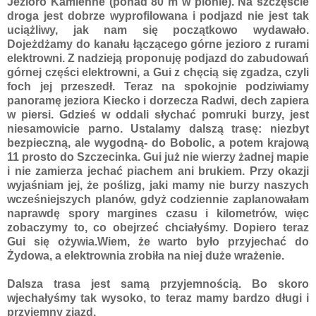
Jezioro Kamienne (ponad 80 m w pionie). Na szczęście
droga jest dobrze wyprofilowana i podjazd nie jest tak
uciążliwy, jak nam się początkowo wydawało.
Dojeżdżamy do kanału łączącego górne jezioro z rurami
elektrowni. Z nadzieją proponuję podjazd do zabudowań
górnej części elektrowni, a Gui z chęcią się zgadza, czyli
foch jej przeszedł. Teraz na spokojnie podziwiamy
panoramę jeziora Kiecko i dorzecza Radwi, dech zapiera
w piersi. Gdzieś w oddali słychać pomruki burzy, jest
niesamowicie parno. Ustalamy dalszą trasę: niezbyt
bezpieczną, ale wygodną- do Bobolic, a potem krajową
11 prosto do Szczecinka. Gui już nie wierzy żadnej mapie
i nie zamierza jechać piachem ani brukiem. Przy okazji
wyjaśniam jej, że poślizg, jaki mamy nie burzy naszych
wcześniejszych planów, gdyż codziennie zaplanowałam
naprawdę spory margines czasu i kilometrów, więc
zobaczymy to, co obejrzeć chciałyśmy. Dopiero teraz
Gui się ożywia.Wiem, że warto było przyjechać do
Żydowa, a elektrownia zrobiła na niej duże wrażenie.
Dalsza trasa jest samą przyjemnością. Bo skoro
wjechałyśmy tak wysoko, to teraz mamy bardzo długi i
przyjemny zjazd.