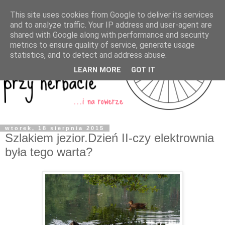
This site uses cookies from Google to deliver its services
and to analyze traffic. Your IP address and user-agent are
shared with Google along with performance and security
metrics to ensure quality of service, generate usage
statistics, and to detect and address abuse.
LEARN MORE
GOT IT
wtorek, 18 sierpnia 2015
Szlakiem jezior.Dzień II-czy elektrownia
była tego warta?