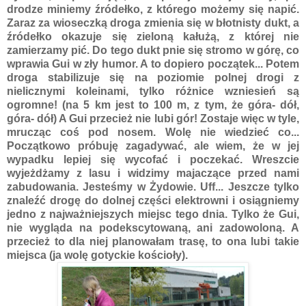
drodze miniemy źródełko, z którego możemy się napić.
Zaraz za wioseczką droga zmienia się w błotnisty dukt, a
źródełko okazuje się zieloną kałużą, z której nie
zamierzamy pić. Do tego dukt pnie się stromo w górę, co
wprawia Gui w zły humor. A to dopiero początek... Potem
droga stabilizuje się na poziomie polnej drogi z
nielicznymi koleinami, tylko różnice wzniesień są
ogromne! (na 5 km jest to 100 m, z tym, że góra- dół,
góra- dół) A Gui przecież nie lubi gór! Zostaje więc w tyle,
mrucząc coś pod nosem. Wolę nie wiedzieć co...
Początkowo próbuję zagadywać, ale wiem, że w jej
wypadku lepiej się wycofać i poczekać. Wreszcie
wyjeżdżamy z lasu i widzimy majaczące przed nami
zabudowania. Jesteśmy w Żydowie. Uff... Jeszcze tylko
znaleźć drogę do dolnej części elektrowni i osiągniemy
jedno z najważniejszych miejsc tego dnia. Tylko że Gui,
nie wygląda na podekscytowaną, ani zadowoloną. A
przecież to dla niej planowałam trasę, to ona lubi takie
miejsca (ja wolę gotyckie kościoły).