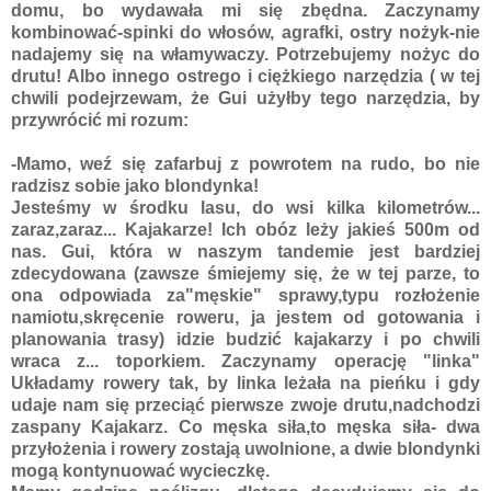
domu, bo wydawała mi się zbędna. Zaczynamy
kombinować-spinki do włosów, agrafki, ostry nożyk-nie
nadajemy się na włamywaczy. Potrzebujemy nożyc do
drutu! Albo innego ostrego i ciężkiego narzędzia ( w tej
chwili podejrzewam, że Gui użyłby tego narzędzia, by
przywrócić mi rozum:
-Mamo, weź się zafarbuj z powrotem na rudo, bo nie
radzisz sobie jako blondynka!
Jesteśmy w środku lasu, do wsi kilka kilometrów...
zaraz,zaraz... Kajakarze! Ich obóz leży jakieś 500m od
nas. Gui, która w naszym tandemie jest bardziej
zdecydowana (zawsze śmiejemy się, że w tej parze, to
ona odpowiada za"męskie" sprawy,typu rozłożenie
namiotu,skręcenie roweru, ja jestem od gotowania i
planowania trasy) idzie budzić kajakarzy i po chwili
wraca z... toporkiem. Zaczynamy operację "linka"
Układamy rowery tak, by linka leżała na pieńku i gdy
udaje nam się przeciąć pierwsze zwoje drutu,nadchodzi
zaspany Kajakarz. Co męska siła,to męska siła- dwa
przyłożenia i rowery zostają uwolnione, a dwie blondynki
mogą kontynuować wycieczkę.