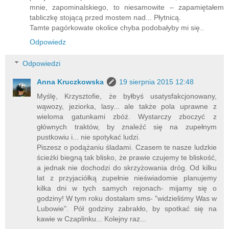
mnie, zapominalskiego, to niesamowite – zapamiętałem
tabliczkę stojącą przed mostem nad... Płytnicą.
Tamte pagórkowate okolice chyba podobałyby mi się..
Odpowiedz
Odpowiedzi
Anna Kruczkowska
19 sierpnia 2015 12:48
Myślę, Krzysztofie, że byłbyś usatysfakcjonowany,
wąwozy, jeziorka, lasy... ale także pola uprawne z
wieloma gatunkami zbóż. Wystarczy zboczyć z
głównych traktów, by znaleźć się na zupełnym
pustkowiu i... nie spotykać ludzi.
Piszesz o podążaniu śladami. Czasem te nasze ludzkie
ścieżki biegną tak blisko, że prawie czujemy te bliskość,
a jednak nie dochodzi do skrzyżowania dróg. Od kilku
lat z przyjaciółką zupełnie nieświadomie planujemy
kilka dni w tych samych rejonach- mijamy się o
godziny! W tym roku dostałam sms- "widzieliśmy Was w
Lubowie". Pół godziny zabrakło, by spotkać się na
kawie w Czaplinku... Kolejny raz...