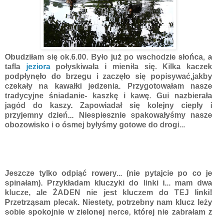
Obudziłam się ok.6.00. Było już po wschodzie słońca, a
tafla
jeziora
połyskiwała i mieniła się. Kilka kaczek
podpłynęło do brzegu i zaczęło się popisywać,jakby
czekały na kawałki jedzenia. Przygotowałam nasze
tradycyjne śniadanie- kaszkę i kawę. Gui nazbierała
jagód do kaszy. Zapowiadał się kolejny ciepły i
przyjemny dzień... Niespiesznie spakowałyśmy nasze
obozowisko i o ósmej byłyśmy gotowe do drogi...
Jeszcze tylko odpiąć rowery... (nie pytajcie po co je
spinałam). Przykładam kluczyki do linki i... mam dwa
klucze, ale ŻADEN nie jest kluczem do TEJ linki!
Przetrząsam plecak. Niestety, potrzebny nam klucz leży
sobie spokojnie w zielonej nerce, której nie zabrałam z