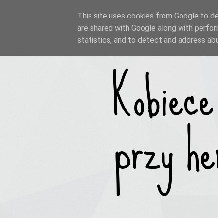
This site uses cookies from Google to del
are shared with Google along with perfor
statistics, and to detect and address ab