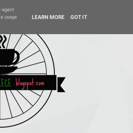
r-agent
LEARN MORE
GOT IT
te usage