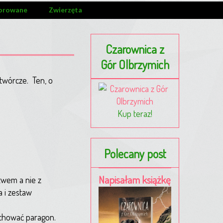
orowane
Zwierzęta
Czarownica z
Gór Olbrzymich
twórcze. Ten, o
Kup teraz!
Polecany post
Napisałam książkę
twem a nie z
a i zestaw
achować paragon.