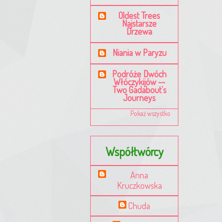
Oldest Trees
Najstarsze
Drzewa
Niania w Paryzu
Podróże Dwóch
Włóczykijów ~~
Two Gadabout's
Journeys
Pokaż wszystko
Współtwórcy
Anna
Kruczkowska
Chuda