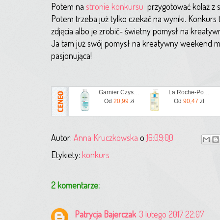
Potem na
stronie konkursu
przygotować kolaż z s
Potem trzeba już tylko czekać na wyniki. Konkurs 
zdjęcia albo je zrobić- świetny pomysł na kreaty
Ja tam już swój pomysł na kreatywny weekend mam
pasjonująca!
Garnier Czysta Skóra Płyn Micelarny 3w1 dla skóry mieszanej tłustej i z niedoskonałościami 400 ml
La Roche-Posay La Roche Posay Liipikar Olejek Myjący 1L
Od
20,99
zł
Od
90,47
zł
Autor:
Anna Kruczkowska
o
16:09:00
Etykiety:
konkurs
2 komentarze:
Patrycja Bajerczak
3 lutego 2017 22:07