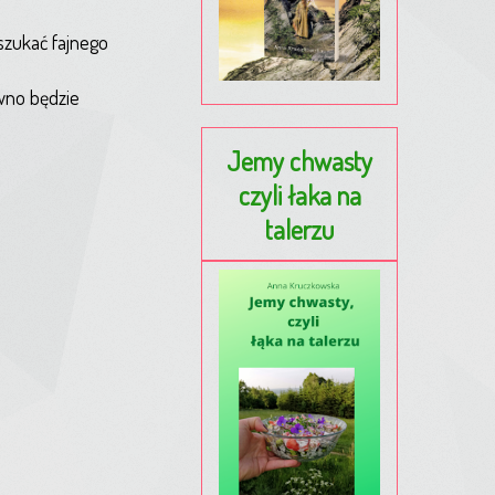
oszukać fajnego
wno będzie
Jemy chwasty
czyli łaka na
talerzu