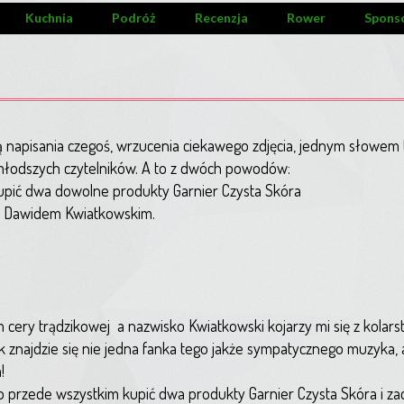
Kuchnia
Podróż
Recenzja
Rower
Spons
ą napisania czegoś, wrzucenia ciekawego zdjęcia, jednym słowem 
jmłodszych czytelników. A to z dwóch powodów:
kupić dwa dowolne produkty Garnier Czysta Skóra
 z Dawidem Kwiatkowskim.
m cery trądzikowej a nazwisko Kwiatkowski kojarzy mi się z kolars
 znajdzie się nie jedna fanka tego jakże sympatycznego muzyka, 
!
No przede wszystkim kupić dwa produkty Garnier Czysta Skóra i z