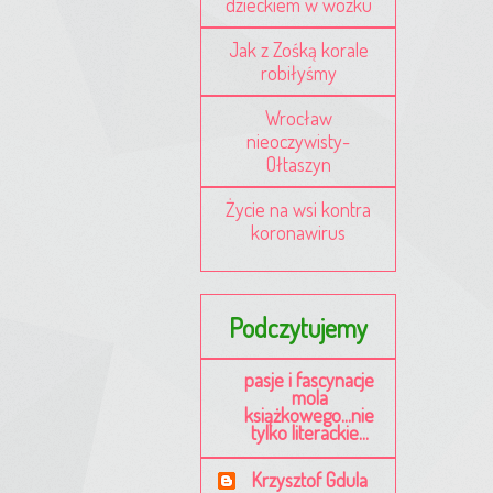
dzieckiem w wózku
Jak z Zośką korale
robiłyśmy
Wrocław
nieoczywisty-
Ołtaszyn
Życie na wsi kontra
koronawirus
Podczytujemy
pasje i fascynacje
mola
książkowego...nie
tylko literackie...
Krzysztof Gdula