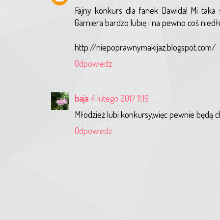
Fajny konkurs dla fanek Dawida! Mi taka 
Garniera bardzo lubię i na pewno coś niedł
http://niepoprawnymakijaz.blogspot.com/
Odpowiedz
baja
4 lutego 2017 11:19
Młodzież lubi konkursy,więc pewnie będą ch
Odpowiedz