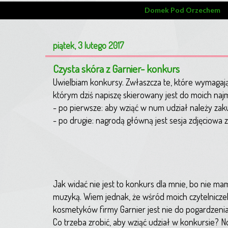
Domek Pod Orzechem
piątek, 3 lutego 2017
Czysta skóra z Garnier- konkurs
Uwielbiam konkursy. Zwłaszcza te, które wymagaj
którym dziś napiszę skierowany jest do moich na
- po pierwsze: aby wziąć w num udział należy za
- po drugie: nagrodą główną jest sesja zdjęciowa
Jak widać nie jest to konkurs dla mnie, bo nie ma
muzyką. Wiem jednak, że wśród moich czytelniczek
kosmetyków firmy Garnier jest nie do pogardzenia
Co trzeba zrobić, aby wziąć udział w konkursie? 