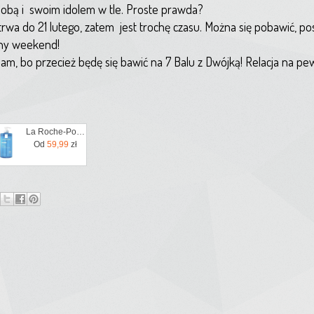
obą i swoim idolem w tle. Proste prawda?
trwa do 21 lutego, zatem jest trochę czasu. Można się pobawić, p
wny weekend!
, bo przecież będę się bawić na 7 Balu z Dwójką! Relacja na pe
La Roche-Posay La Roche Posay Lipikar Żel Myjący 1L
Od
59,99
zł