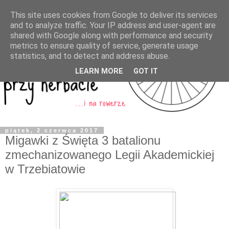
This site uses cookies from Google to deliver its services
and to analyze traffic. Your IP address and user-agent are
shared with Google along with performance and security
metrics to ensure quality of service, generate usage
statistics, and to detect and address abuse.
LEARN MORE
GOT IT
piątek, 2 czerwca 2017
Migawki z Święta 3 batalionu
zmechanizowanego Legii Akademickiej
w Trzebiatowie