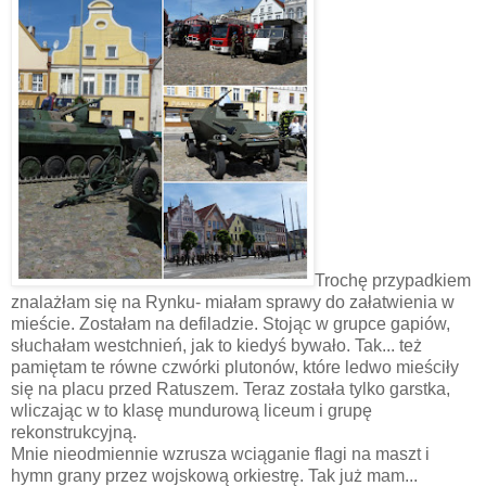
Trochę przypadkiem
znalażłam się na Rynku- miałam sprawy do załatwienia w
mieście. Zostałam na defiladzie. Stojąc w grupce gapiów,
słuchałam westchnień, jak to kiedyś bywało. Tak... też
pamiętam te równe czwórki plutonów, które ledwo mieściły
się na placu przed Ratuszem. Teraz została tylko garstka,
wliczając w to klasę mundurową liceum i grupę
rekonstrukcyjną.
Mnie nieodmiennie wzrusza wciąganie flagi na maszt i
hymn grany przez wojskową orkiestrę. Tak już mam...