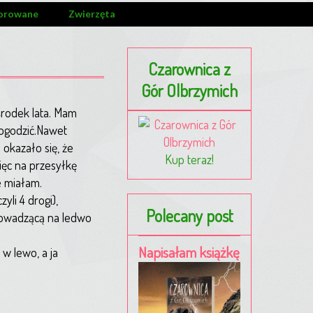
orowane
Zwierzęta
Czarownica z
Gór Olbrzymich
środek lata. Mam
pogodzić.Nawet
okazało się, że
Kup teraz!
więc na przesyłkę
e miałam.
li 4 drogi),
Polecany post
rowadzącą na ledwo
Napisałam książkę
w lewo, a ja