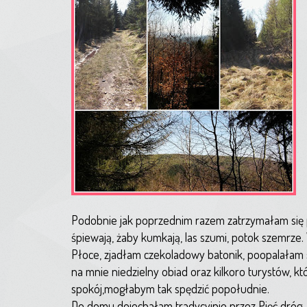
Podobnie jak poprzednim razem zatrzymałam się pr
śpiewają, żaby kumkają, las szumi, potok szemrz
Płoce, zjadłam czekoladowy batonik, poopalałam si
na mnie niedzielny obiad oraz kilkoro turystów, k
spokój,mogłabym tak spędzić popołudnie.
Do domu dojechałam tradycyjnie przez Pięć dróg. 