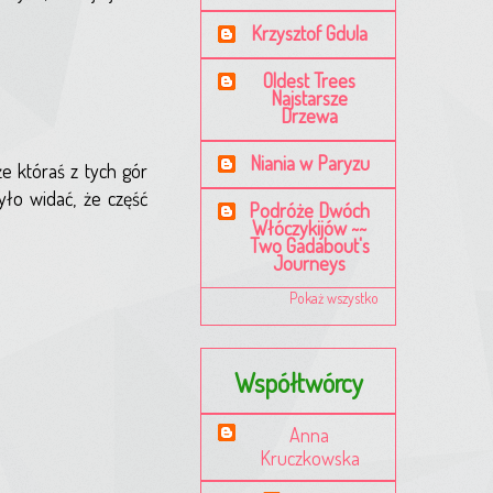
Krzysztof Gdula
Oldest Trees
Najstarsze
Drzewa
Niania w Paryzu
że któraś z tych gór
yło widać, że część
Podróże Dwóch
Włóczykijów ~~
Two Gadabout's
Journeys
Pokaż wszystko
Współtwórcy
Anna
Kruczkowska