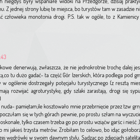
ych niegdyś były wspaniałe widoki na Przedgórze, dzisiaj praktyc
u. Z jednej strony lubię te miejsca, bo turystów tam w zasadzie nie
człowieka monotonia drogi. P.S. tak w ogóle, to z Kamienicy 
:43
okowe denerwują, zwłaszcza, że nie jednokrotnie trochę dalej jes
tą,co tu dużo gadać- ta część Gór Izerskich, która podlega pod g
w ogólenie dostrzegały potęcjału turystycznego (z resztą mie
ją rozwijać agroturystykę, gdy szlaki zarastają, drogi się syp
)
uda- pamiętam,ile kosztowało mnie przebrnięcie przez tzw grny 
poczułam się w tych górach pewnie, po prostu szłam na wyczucie
konale, tylko czasem trzeba go po prostu wziąćw garśc i nieść ;
ło mi jakieś trzysta metrów. Zrobiłam to celowo, bo idąc gołob
szej wędrówki w swoim dawnym stylu. Sądząc po zdjęciach satelitar