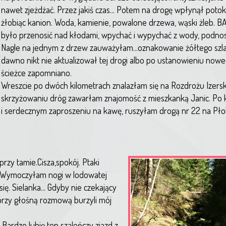
nawet zjeżdżać. Przez jakiś czas... Potem na drogę wpłynął potok
żłobiąc kanion. Woda, kamienie, powalone drzewa, wąski żleb. 
było przenosić nad kłodami, wpychać i wypychać z wody, podnosi
Nagle na jednym z drzew zauważyłam...oznakowanie żółtego szlak
dawno nikt nie aktualizował tej drogi albo po ustanowieniu nowe
ścieżce zapomniano.
Wreszcie po dwóch kilometrach znalazłam się na Rozdrożu Izersk
skrzyżowaniu dróg zawarłam znajomość z mieszkanką Janic. Po 
i serdecznym zaproszeniu na kawę, ruszyłam drogą nr 22 na P
zy tamie.Cisza,spokój. Ptaki
e. Wymoczyłam nogi w lodowatej
ę. Sielanka... Gdyby nie czekający
tórzy głośną rozmową burzyli mój
Bardzo lubię ten szaleńczy zjazd z