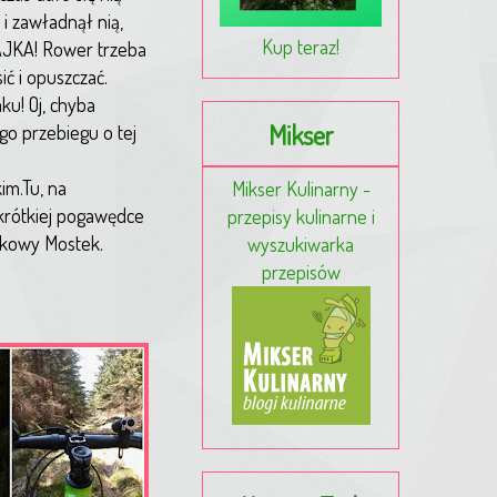
 i zawładnął nią,
Kup teraz!
BAJKA! Rower trzeba
ć i opuszczać.
u! Oj, chyba
Mikser
go przebiegu o tej
im.Tu, na
Mikser Kulinarny -
krótkiej pogawędce
przepisy kulinarne i
łokowy Mostek.
wyszukiwarka
przepisów