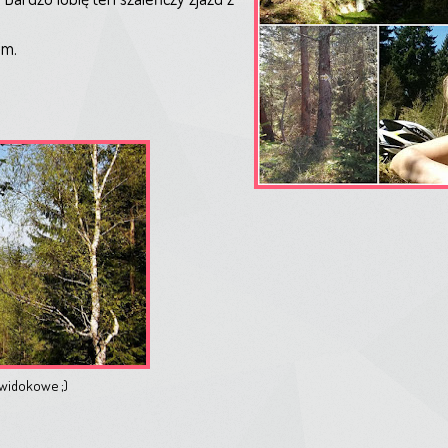
em.
 widokowe ;)