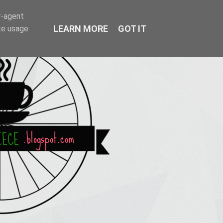
r-agent
LEARN MORE
GOT IT
te usage