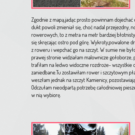
Zgodnie z mapą,jadąc prosto powinnam dojechać d
dukt powoli zmieniał się, choć nadal przejezdny, 
rowerowych, to z metra na metr bardziej błotnist
się skręcając ostro pod górę. Wykroty,powalone d
z roweru i wepchać go na szczyt. W sumie nie było 
prawej stronie widziałam malownicze gołoborze, 
trafiłam na ledwo widoczne rozdroże- wszystkie d
zaniedbane.Tu zostawiłam rower i szczytowym pł
weszłam jednak na szczyt Kamienicy, pozostawiają
Odczułam nieodpartą potrzebę całodniowej piesze
w nią wybiorę.