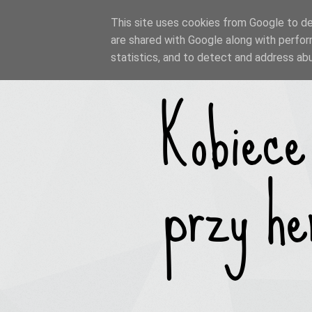
This site uses cookies from Google to del
are shared with Google along with perfor
statistics, and to detect and address ab