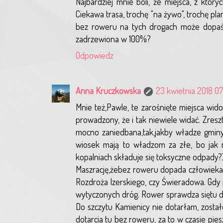
Najbardziej mnie boli, że miejsca, z któr
Ciekawa trasa, trochę "na żywo", trochę plan
bez roweru na tych drogach może dopaść 
zadrzewiona w 100%?
Odpowiedz
Anna Kruczkowska
23 kwietnia 2018 07
Mnie też,Pawle, te zarośnięte miejsca wid
prowadzony, że i tak niewiele widać. Zresz
mocno zaniedbana,tak,jakby władze gminy 
wiosek mają to władzom za złe, bo jak ma
kopalniach składuje się toksyczne odpady?
Maszrację,żebez roweru dopada człowieka n
Rozdroża Izerskiego, czy Świeradowa. Gdy 
wytyczonych dróg. Rower sprawdza siętu dos
Do szczytu Kamienicy nie dotarłam, zosta
dotarcia tu bez roweru, za to w czasie pie