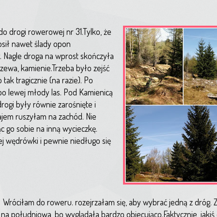
o drogi rowerowej nr 31.Tylko, że
nosił nawet ślady opon
y. Nagle droga na wprost skończyła
rzewa, kamienie.Trzeba było zejść
tak tragicznie (na razie). Po
po lewej młody las. Pod Kamienicą
rogi były równie zarośnięte i
ajem ruszyłam na zachód. Nie
c go sobie na inną wycieczkę.
j wędrówki i pewnie niedługo się
Wróciłam do roweru. rozejrzałam się, aby wybrać jedną z dróg.
na południowa, bo wyglądała bardzo obiecująco.Faktycznie, jakiś 