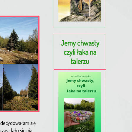
Jemy chwasty
czyli łaka na
talerzu
 Zdecydowałam się
czas dało się nią