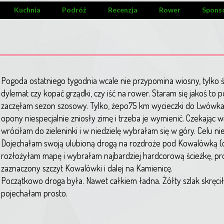
Kuchnia
Podróż
Recenzja
Rower
Spons
Pogoda ostatniego tygodnia wcale nie przypomina wiosny, tylko 
dylemat czy kopać grządki, czy iść na rower. Staram się jakoś to 
zaczęłam sezon szosowy. Tylko, żepo75 km wycieczki do Lwówka 
opony niespecjalnie zniosły zimę i trzeba je wymienić. Czekając 
wróciłam do zieleninki i w niedzielę wybrałam się w góry. Celu ni
Dojechałam swoją ulubioną drogą na rozdroże pod Kowalówką (czy
rozłożyłam mapę i wybrałam najbardziej hardcorową ścieżkę, p
zaznaczony szczyt Kowalówki i dalej na Kamienicę.
Początkowo droga była. Nawet całkiem ładna. Żółty szlak skręcił 
pojechałam prosto.