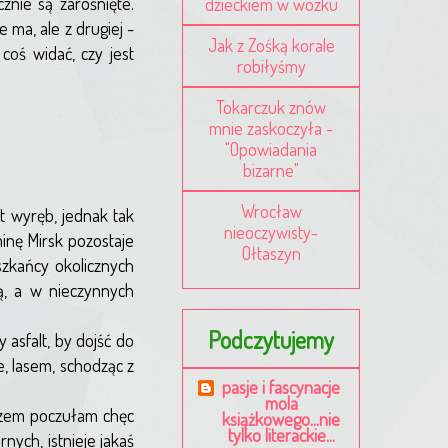
znie są zarośnięte.
dzieckiem w wózku
 ma, ale z drugiej -
Jak z Zośką korale
coś widać, czy jest
robiłyśmy
Tokarczuk znów
mnie zaskoczyła -
"Opowiadania
bizarne"
Wrocław
t wyręb, jednak tak
nieoczywisty-
minę Mirsk pozostaje
Ołtaszyn
szkańcy okolicznych
ią, a w nieczynnych
Podczytujemy
asfalt, by dojść do
, lasem, schodząc z
pasje i fascynacje
)
mola
orzem poczułam chęc
książkowego...nie
tylko literackie...
nych, istnieje jakaś