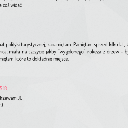
e coś widać.
at polityki turystycznej, zapamiętam. Pamiętam sprzed kilku lat, 
ca, miała na szczycie jakby "wygolonego" irokeza z drzew - b
miętam, które to dokładnie miejsce.
5:18
drzewami;)))
:)