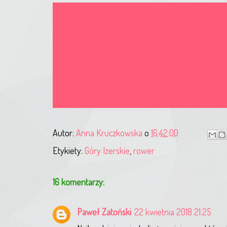
Autor:
Anna Kruczkowska
o
16:42:00
Etykiety:
Góry Izerskie
,
rower
16 komentarzy:
Paweł Zatoński
22 kwietnia 2018 21:25