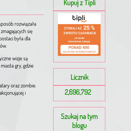
Kupuj z Tipli
 sposób rozwiązała
 zmagających się
ostaci była dla
rów.
yczne wizje są
miasta gry, gdzie
Licznik
watary oraz zombie.
2,696,792
kcjonującej i
Szukaj na tym
blogu