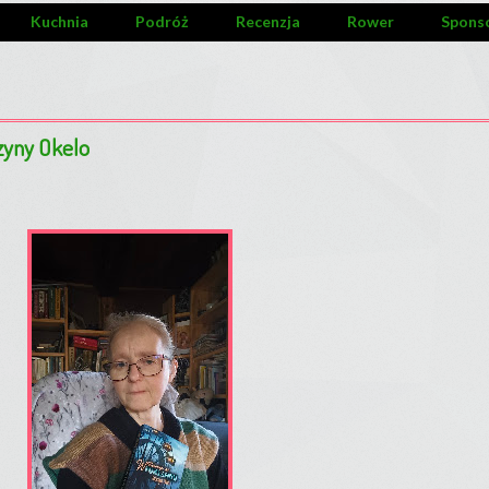
Kuchnia
Podróż
Recenzja
Rower
Spons
rzyny Okelo