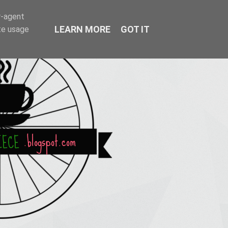
r-agent
LEARN MORE
GOT IT
te usage