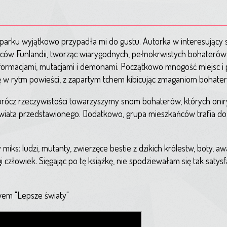
naparku wyjątkowo przypadła mi do gustu. Autorka w interesujący
ców Funlandii, tworząc wiarygodnych, pełnokrwistych bohaterów
eformacjami, mutacjami i demonami. Początkowo mnogość miejsc i p
 w rytm powieści, z zapartym tchem kibicując zmaganiom bohate
rócz rzeczywistości towarzyszymy snom bohaterów, których onir
 świata przedstawionego. Dodatkowo, grupa mieszkańców trafia do 
iks: ludzi, mutanty, zwierzęce bestie z dzikich królestw, boty, a
złowiek. Sięgając po tę książkę, nie spodziewałam się tak satysfa
em "Lepsze światy"