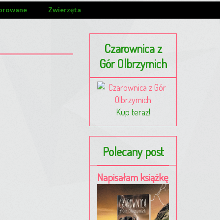
orowane
Zwierzęta
Czarownica z
Gór Olbrzymich
Kup teraz!
Polecany post
Napisałam książkę