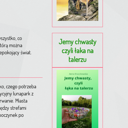
wszystko, co
Jemy chwasty
którą można
czyli łaka na
epokojący świat.
talerzu
tko, czego potrzeba
ycyjny lunapark z
rwanie. Miasta
iędzy strefami
ypoczynek po