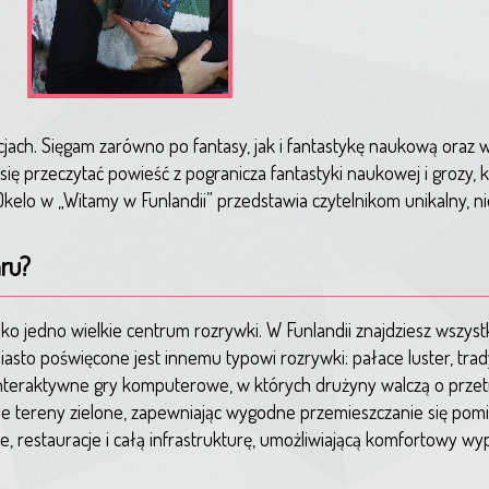
cjach. Sięgam zarówno po fantasy, jak i fantastykę naukową oraz 
ę przeczytać powieść z pogranicza fantastyki naukowej i grozy, 
kelo w „Witamy w Funlandii” przedstawia czytelnikom unikalny, ni
aru?
ko jedno wielkie centrum rozrywki. W Funlandii znajdziesz wszys
asto poświęcone jest innemu typowi rozrywki: pałace luster, trad
e interaktywne gry komputerowe, w których drużyny walczą o przet
głe tereny zielone, zapewniając wygodne przemieszczanie się pom
e, restauracje i całą infrastrukturę, umożliwiającą komfortowy w