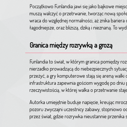
Początkowo Funlandia jawi się jako bajkowe miejs
muszą walczyć o przetrwanie, tworząc nową społec
wraca do względnej normalności, aż znika bariera o
łagodniejsze, oraz bliższą, dziką i nieznaną. To 
Granica między rozrywką a grozą
Funlandia to świat, w którym granica pomiędzy roz
nierzadko prowadzącą do niebezpiecznych sytuacji
przeżyć, a gry komputerowe stają się areną walki 
infrastruktura zapewnia gościom wygodę po dniu
rzeczywistością, w której walka o przetrwanie staje
Autorka umiejętnie buduje napięcie, kreując mroc
pozoru zwyczajni uczestnicy zabawy, stopniowo od
przez świat, gdzie rozrywka nieustannie przenika s