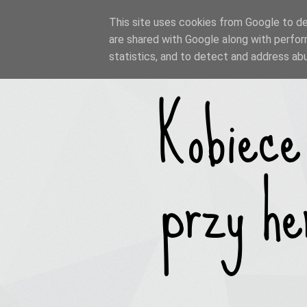
This site uses cookies from Google to del
are shared with Google along with perfor
statistics, and to detect and address ab