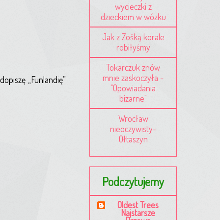
wycieczki z
dzieckiem w wózku
Jak z Zośką korale
robiłyśmy
Tokarczuk znów
mnie zaskoczyła -
dopiszę „Funlandię”
"Opowiadania
bizarne"
Wrocław
nieoczywisty-
Ołtaszyn
Podczytujemy
Oldest Trees
Najstarsze