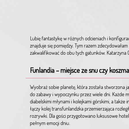
Lubię fantastykę w różnych odcieniach i konfigura
znajduje się pomiędzy. Tym razem zdecydowałam si
zakwalifikować do obu tych gatunków. Katarzyna O
Funlandia – miejsce ze snu czy koszm
Wyobraź sobie planetę, która została stworzona ja
do zabawy i wypoczynku przez wiele dni. Każde mi
diabelskimi młynami i kolejkami górskimi, a takż
łączy kolej transfunlandzka przemierzająca rozle
rozrywki. Dla gości przygotowano luksusowe hotel
pełnym emocji dniu.