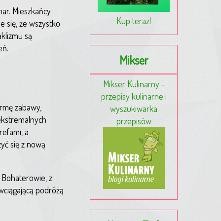
mar. Mieszkańcy
Kup teraz!
e się, że wszystko
aklizmu są
eń.
Mikser
Mikser Kulinarny -
przepisy kulinarne i
ormę zabawy,
wyszukiwarka
 ekstremalnych
przepisów
refami, a
yć się z nową
 Bohaterowie, z
 wciągającą podróżą