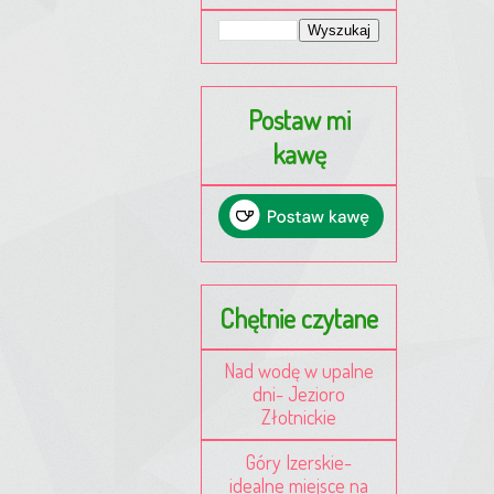
Postaw mi
kawę
Chętnie czytane
Nad wodę w upalne
dni- Jezioro
Złotnickie
Góry Izerskie-
idealne miejsce na