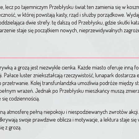
ce, lecz po tajemniczym Przebłysku świat ten zamienia się w kosz
zność, w której powstają kasty, rząd i służby porządkowe. Wydaj
ddzielająca dwie strefy: tę dalszą od Przebłysku, gdzie skutki kat
wydarzenie staje się początkiem nowych, nieprzewidywalnych zagroż
rywką a grozą jest niezwykle cienka. Każde miasto oferuje inną f
. Pałace luster zniekształcają rzeczywistość, lunapark dostarcza
o przetrwanie. Kolej transfunlandzka umożliwia podróże między st
 pełnym wrażeń. Jednak po Przebłysku mieszkańcy muszą zmierz
 się codziennością.
zną atmosferę pełną niepokoju i niespodziewanych zwrotów akcji.
krywają swoje prawdziwe oblicza i motywacje, a lektura staje się
ię z grozą.