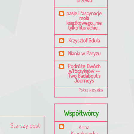
Drzewa
pasje i fascynacje
mola
książkowego...nie
tylko literackie...
Krzysztof Gdula
Niania w Paryzu
Podróże Dwóch
Włóczykijów ~~
Two Gadabout's
Journeys
Pokaż wszystko
Współtwórcy
Starszy post
Anna
Kruczkowska