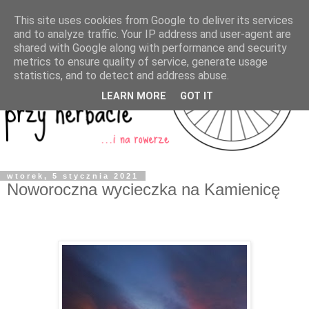
This site uses cookies from Google to deliver its services
and to analyze traffic. Your IP address and user-agent are
shared with Google along with performance and security
metrics to ensure quality of service, generate usage
statistics, and to detect and address abuse.
LEARN MORE
GOT IT
wtorek, 5 stycznia 2021
Noworoczna wycieczka na Kamienicę