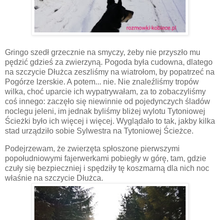
Gringo szedł grzecznie na smyczy, żeby nie przyszło mu
pędzić gdzieś za zwierzyną. Pogoda była cudowna, dlatego
na szczycie Dłużca zeszliśmy na wiatrołom, by popatrzeć na
Pogórze Izerskie. A potem... nie. Nie znaleźliśmy tropów
wilka, choć uparcie ich wypatrywałam, za to zobaczyliśmy
coś innego: zaczęło się niewinnie od pojedynczych śladów
noclegu jeleni, im jednak byliśmy bliżej wylotu Tytoniowej
Ścieżki było ich więcej i więcej. Wyglądało to tak, jakby kilka
stad urządziło sobie Sylwestra na Tytoniowej Ścieżce.
Podejrzewam, że zwierzęta spłoszone pierwszymi
popołudniowymi fajerwerkami pobiegły w górę, tam, gdzie
czuły się bezpieczniej i spędziły tę koszmarną dla nich noc
właśnie na szczycie Dłużca.