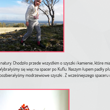
atury. Chodziło przede wszystkim o szyszki i kamienie, które m
brałyśmy się więc na spacer po Kuflu. Naszym łupem padły płas
pozbierałyśmy modrzewiowe szyszki . Z wcześniejszego spaceru