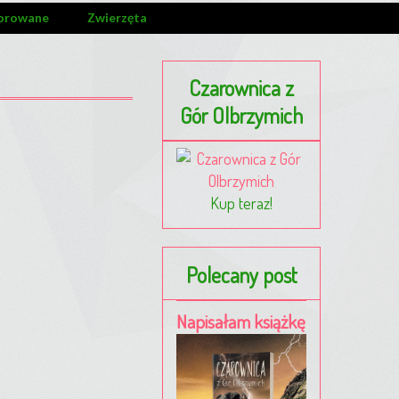
orowane
Zwierzęta
Czarownica z
Gór Olbrzymich
Kup teraz!
Polecany post
Napisałam książkę