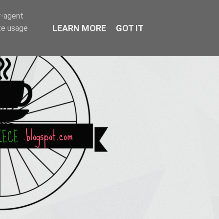
r-agent
LEARN MORE
GOT IT
te usage