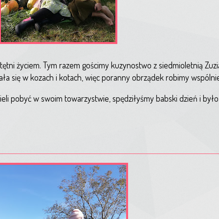
tętni życiem. Tym razem gościmy kuzynostwo z siedmioletnią Zuz
ała się w kozach i kotach, więc poranny obrządek robimy wspólnie
eli pobyć w swoim towarzystwie, spędziłyśmy babski dzień i było 