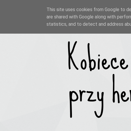
This site uses cookies from Google to del
are shared with Google along with perfor
statistics, and to detect and address ab