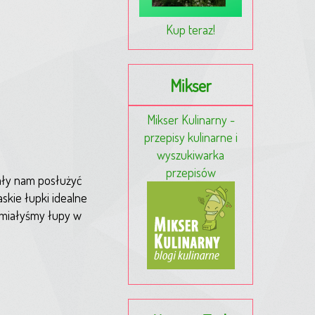
Kup teraz!
Mikser
Mikser Kulinarny -
przepisy kulinarne i
wyszukiwarka
przepisów
iały nam posłużyć
kie łupki idealne
 miałyśmy łupy w