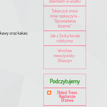
dzieckiem w wózku
Tokarczuk znów
mnie zaskoczyła -
"Opowiadania
bizarne"
 kawy oraz kakao.
Jak z Zośką korale
robiłyśmy
Wrocław
nieoczywisty-
Ołtaszyn
Podczytujemy
Oldest Trees
Najstarsze
Drzewa