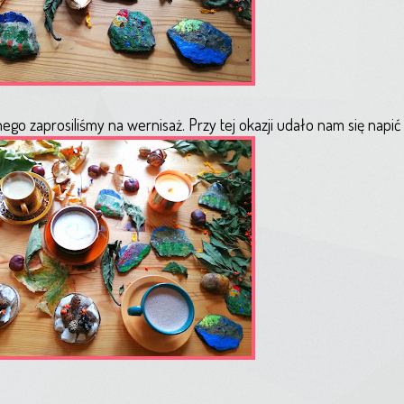
ego zaprosiliśmy na wernisaż. Przy tej okazji udało nam się napić