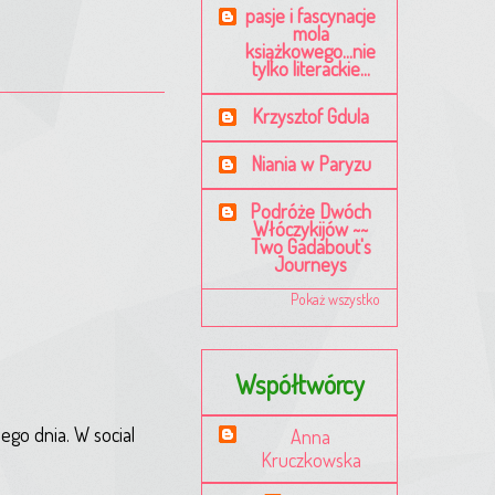
pasje i fascynacje
mola
książkowego...nie
tylko literackie...
Krzysztof Gdula
Niania w Paryzu
Podróże Dwóch
Włóczykijów ~~
Two Gadabout's
Journeys
Pokaż wszystko
Współtwórcy
ego dnia. W social
Anna
Kruczkowska