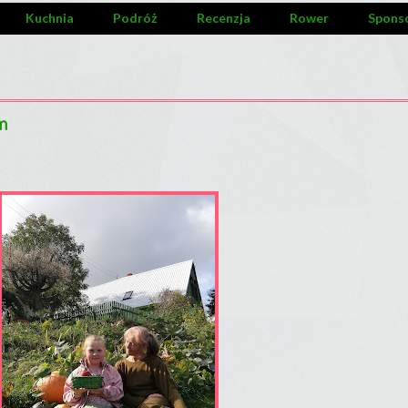
Kuchnia
Podróż
Recenzja
Rower
Spons
m