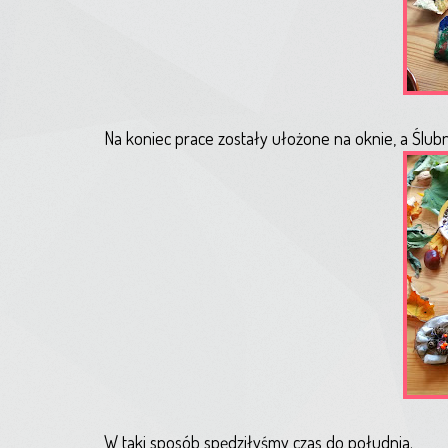
Na koniec prace zostały ułożone na oknie, a Ślubn
W taki sposób spędziłyśmy czas do południa.