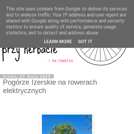
This site uses cookies from Google to deliver its services
and to analyze traffic. Your IP address and user-agent are
shared with Google along with performance and security
metrics to ensure quality of service, generate usage
statistics, and to detect and address abuse.
LEARN MORE
GOT IT
środa, 27 maja 2026
Pogórze Izerskie na rowerach
elektrycznych