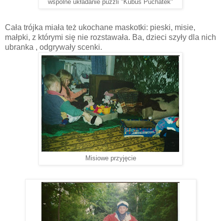
wspólne układanie puzzli "Kubuś Puchatek"
Cała trójka miała też ukochane maskotki: pieski, misie,
małpki, z którymi się nie rozstawała. Ba, dzieci szyły dla nich
ubranka , odgrywały scenki.
Misiowe przyjęcie