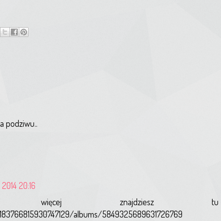
na podziwu..
 2014 20:16
ek, więcej znajdzies
117183766815930747129/albums/5849325689631726769