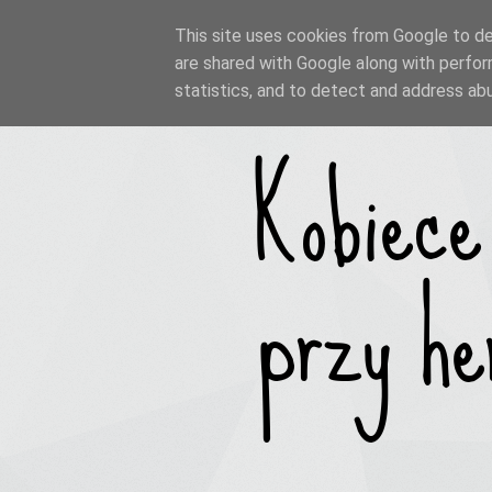
This site uses cookies from Google to del
are shared with Google along with perfor
statistics, and to detect and address ab