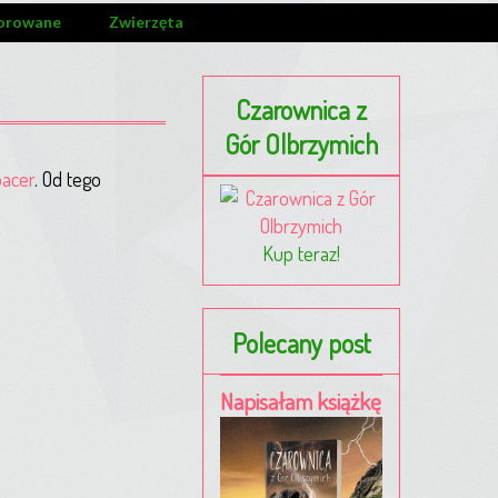
orowane
Zwierzęta
Czarownica z
Gór Olbrzymich
acer
. Od tego
Kup teraz!
Polecany post
Napisałam książkę