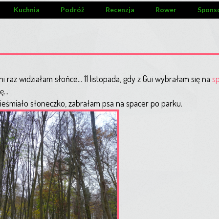
Kuchnia
Podróż
Recenzja
Rower
Spons
 raz widziałam słońce... 11 listopada, gdy z Gui wybrałam się na
sp
...
 nieśmiało słoneczko, zabrałam psa na spacer po parku.