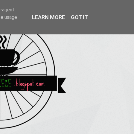
r-agent
LEARN MORE
GOT IT
te usage