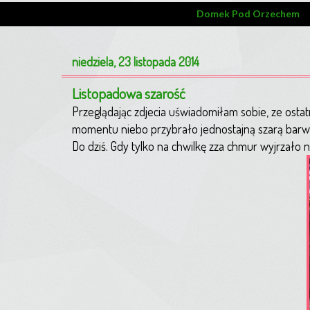
Domek Pod Orzechem
niedziela, 23 listopada 2014
Listopadowa szarość
Przeglądając zdjecia uświadomiłam sobie, ze ostatni
momentu niebo przybrało jednostajną szarą barwę
Do dziś. Gdy tylko na chwilkę zza chmur wyjrzało