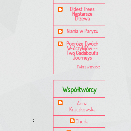
Oldest Trees
Najstarsze
Drzewa
Niania w Paryzu
Podróże Dwóch
Włóczykijów ~~
Two Gadabout's
Journeys
Pokaż wszystko
Współtwórcy
Anna
Kruczkowska
z tu :
Chuda