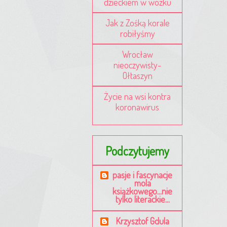
dzieckiem w wózku
Jak z Zośką korale
robiłyśmy
Wrocław
nieoczywisty-
Ołtaszyn
Życie na wsi kontra
koronawirus
Podczytujemy
pasje i fascynacje
mola
książkowego...nie
tylko literackie...
Krzysztof Gdula