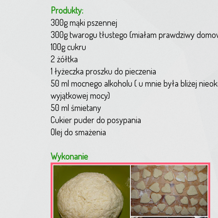
Produkty:
300g mąki pszennej
300g twarogu tłustego (miałam prawdziwy domow
100g cukru
2 żółtka
1 łyżeczka proszku do pieczenia
50 ml mocnego alkoholu ( u mnie była bliżej nieo
wyjątkowej mocy)
50 ml śmietany
Cukier puder do posypania
Olej do smażenia
Wykonanie