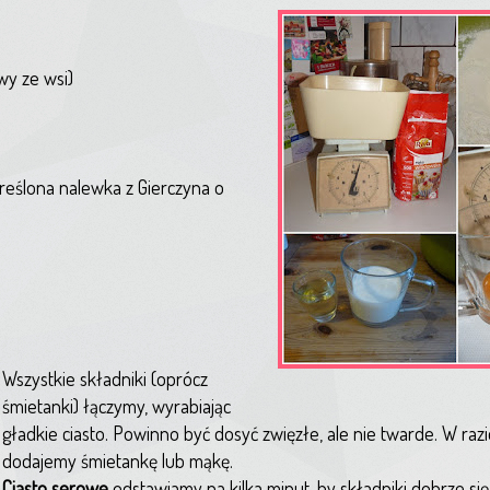
y ze wsi)
kreślona nalewka z Gierczyna o
Wszystkie składniki (oprócz
śmietanki) łączymy, wyrabiając
gładkie ciasto. Powinno być dosyć zwięzłe, ale nie twarde. W raz
dodajemy śmietankę lub mąkę.
Ciasto serowe
odstawiamy na kilka minut, by składniki dobrze się