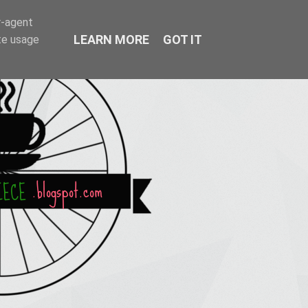
r-agent
LEARN MORE
GOT IT
te usage