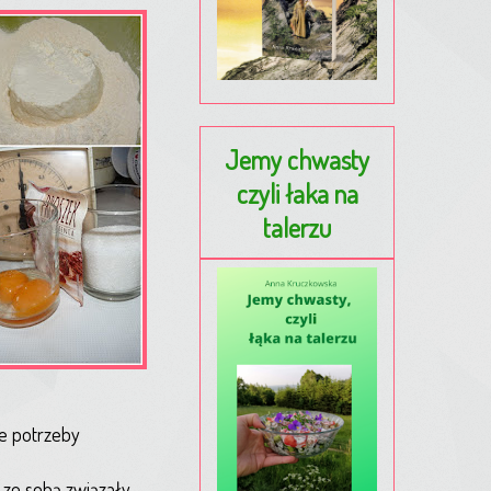
Jemy chwasty
czyli łaka na
talerzu
ie potrzeby
 ze sobą związały.