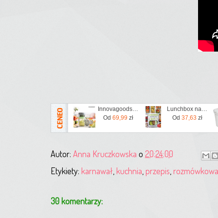
Innovagoods Krajalnica Spiralna Do Warzyw Z Tarką I Przepisami Vigizer
Lunchbox na każdy dzień. Przepisy inspirowane japońskim Bento
Od
69,99
zł
Od
37,63
zł
Autor:
Anna Kruczkowska
o
20:24:00
Etykiety:
karnawał
,
kuchnia
,
przepis
,
rozmówkowa 
30 komentarzy: