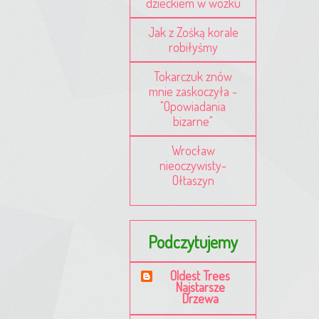
dzieckiem w wózku
Jak z Zośką korale
robiłyśmy
Tokarczuk znów
mnie zaskoczyła -
"Opowiadania
bizarne"
Wrocław
nieoczywisty-
Ołtaszyn
Podczytujemy
Oldest Trees
Najstarsze
Drzewa