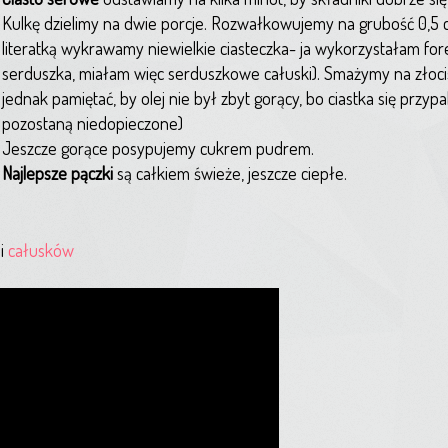
Kulkę dzielimy na dwie porcje. Rozwałkowujemy na grubość 0,5 
literatką wykrawamy niewielkie ciasteczka- ja wykorzystałam fo
serduszka, miałam więc serduszkowe całuski). Smażymy na złocis
jednak pamiętać, by olej nie był zbyt gorący, bo ciastka się przypa
pozostaną niedopieczone)
Jeszcze gorące posypujemy cukrem pudrem.
Najlepsze pączki
są całkiem świeże, jeszcze ciepłe.
ji
całusków