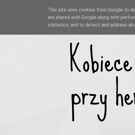
This site uses cookies from Google to del
are shared with Google along with perfor
statistics, and to detect and address ab