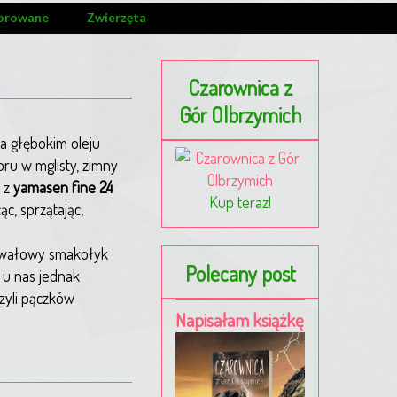
orowane
Zwierzęta
Czarownica z
Gór Olbrzymich
a głębokim oleju
oru w mglisty, zimny
 z
yamasen fine 24
Kup teraz!
ąc, sprzątając,
nawałowy smakołyk
Polecany post
, u nas jednak
zyli pączków
Napisałam książkę