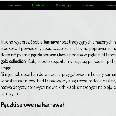
Kuchnia
Podróż
Recenzja
Rower
Spons
Trudno wyobrazić sobie
karnawał
bez tradycyjnych smażonych n
słodkości. I powiedzmy sobie szczerze, nic tak nie poprawia hum
dzień niż pyszne
pączki serowe
i kawa podana w pięknej filiżance
gold collection
. Całą sobotę spędziłam kręcąc się po kuchni, pichc
szyjąc.
Nim jednak dotarłam do wieczora, przygotowałam kolejny kar
w postaci całusków. Pod tą nazwą kryją się różne rodzaje ciastek
nazwa dotyczy serowych niewielkich kulek smażonych na oleju, c
serowych.
Pączki serowe na karnawał