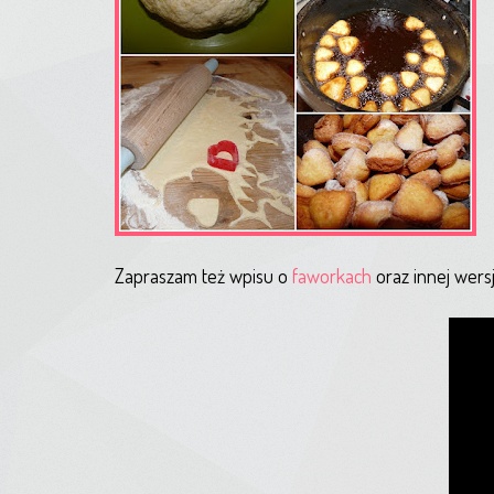
Zapraszam też wpisu o
faworkach
oraz innej wers