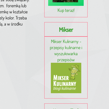
cm. foremką lub
Kup teraz!
remkę w kształcie
ty kolor. Trzeba
lą, a w środku
Mikser
Mikser Kulinarny -
przepisy kulinarne i
wyszukiwarka
przepisów