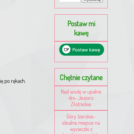
Postaw mi
kawę
Chętnie czytane
ię po rękach.
Nad wodę w upalne
dni- Jezioro
Złotnickie
Góry Izerskie-
idealne miejsce na
wycieczki z