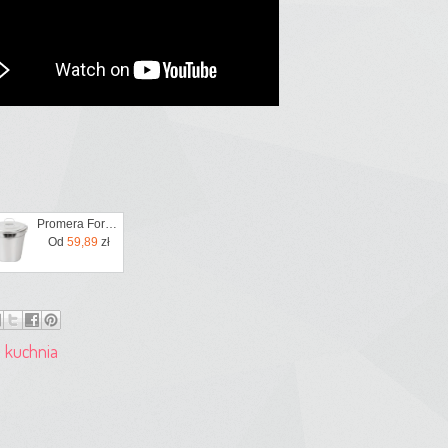
Promera Forma Garnek Do Gotowanej Babki Duża 2L + Przepis
Od
59,89
zł
kuchnia