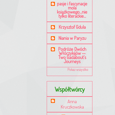
pasje i fascynacje
mola
książkowego...nie
tylko literackie...
Krzysztof Gdula
Niania w Paryzu
Podróże Dwóch
Włóczykijów ~~
Two Gadabout's
Journeys
Pokaż wszystko
Współtwórcy
Anna
Kruczkowska