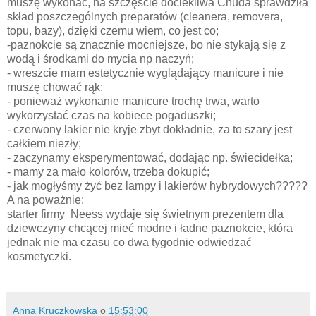
muszę wykonać, na szczęście dociekliwa Chuda sprawdziła
skład poszczególnych preparatów (cleanera, removera,
topu, bazy), dzięki czemu wiem, co jest co;
-paznokcie są znacznie mocniejsze, bo nie stykają się z
wodą i środkami do mycia np naczyń;
- wreszcie mam estetycznie wyglądający manicure i nie
muszę chować rąk;
- ponieważ wykonanie manicure trochę trwa, warto
wykorzystać czas na kobiece pogaduszki;
- czerwony lakier nie kryje zbyt dokładnie, za to szary jest
całkiem niezły;
- zaczynamy eksperymentować, dodając np. świecidełka;
- mamy za mało kolorów, trzeba dokupić;
- jak mogłyśmy żyć bez lampy i lakierów hybrydowych?????
A na poważnie:
starter firmy Neess wydaje się świetnym prezentem dla
dziewczyny chcącej mieć modne i ładne paznokcie, która
jednak nie ma czasu co dwa tygodnie odwiedzać
kosmetyczki.
Anna Kruczkowska
o
15:53:00