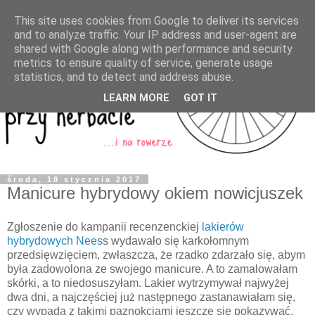
This site uses cookies from Google to deliver its services
and to analyze traffic. Your IP address and user-agent are
shared with Google along with performance and security
metrics to ensure quality of service, generate usage
statistics, and to detect and address abuse.
LEARN MORE
GOT IT
środa, 18 stycznia 2017
Manicure hybrydowy okiem nowicjuszek
Zgłoszenie do kampanii recenzenckiej
lakierów
hybrydowych Nees
s wydawało się karkołomnym
przedsięwzięciem, zwłaszcza, że rzadko zdarzało się, abym
była zadowolona ze swojego manicure. A to zamalowałam
skórki, a to niedosuszyłam. Lakier wytrzymywał najwyżej
dwa dni, a najczęściej już następnego zastanawiałam się,
czy wypada z takimi paznokciami jeszcze się pokazywać.