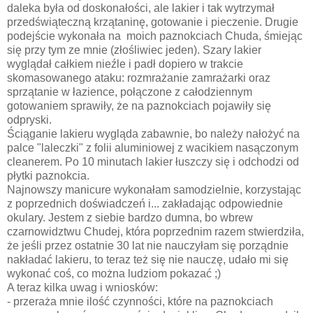
daleka była od doskonałości, ale lakier i tak wytrzymał
przedświąteczną krzątaninę, gotowanie i pieczenie. Drugie
podejście wykonała na moich paznokciach Chuda, śmiejąc
się przy tym ze mnie (złośliwiec jeden). Szary lakier
wyglądał całkiem nieźle i padł dopiero w trakcie
skomasowanego ataku: rozmrażanie zamrażarki oraz
sprzątanie w łazience, połączone z całodziennym
gotowaniem sprawiły, że na paznokciach pojawiły się
odpryski.
Ściąganie lakieru wygląda zabawnie, bo należy nałożyć na
palce "laleczki" z folii aluminiowej z wacikiem nasączonym
cleanerem. Po 10 minutach lakier łuszczy się i odchodzi od
płytki paznokcia.
Najnowszy manicure wykonałam samodzielnie, korzystając
z poprzednich doświadczeń i... zakładając odpowiednie
okulary. Jestem z siebie bardzo dumna, bo wbrew
czarnowidztwu Chudej, która poprzednim razem stwierdziła,
że jeśli przez ostatnie 30 lat nie nauczyłam się porządnie
nakładać lakieru, to teraz też się nie nauczę, udało mi się
wykonać coś, co można ludziom pokazać ;)
A teraz kilka uwag i wniosków:
- przeraża mnie ilość czynności, które na paznokciach