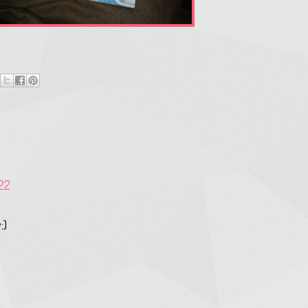
:22
:)