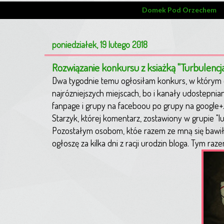
Domek Pod Orzechem
poniedziałek, 19 lutego 2018
Rozwiązanie konkursu z ksiażką "Turbulencj
Dwa tygodnie temu ogłosiłam konkurs, w którym d
najrózniejszych miejscach, bo i kanały udostepni
fanpage i grupy na faceboou po grupy na google+.
Starzyk, której komentarz, zostawiony w grupie "l
Pozostałym osobom, któe razem ze mną się bawiły
ogłoszę za kilka dni z racji urodzin bloga. Tym ra