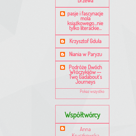
Drzewa
pasje i fascynacje
mola
książkowego...nie
tylko literackie...
Krzysztof Gdula
Niania w Paryzu
Podróże Dwóch
Włóczykijów ~~
Two Gadabout's
Journeys
Pokaż wszystko
Współtwórcy
Anna
Kruczkowska