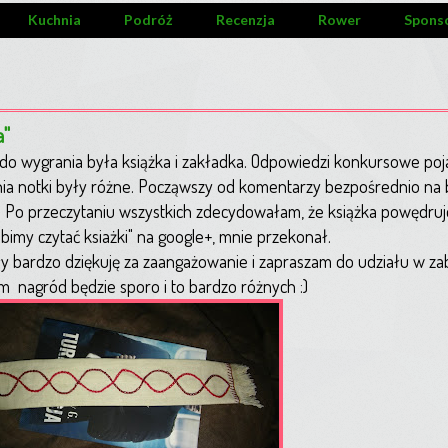
Kuchnia
Podróż
Recenzja
Rower
Spons
a"
o wygrania była książka i zakładka. Odpowiedzi konkursowe poj
ania notki były różne. Począwszy od komentarzy bezpośrednio na 
 Po przeczytaniu wszystkich zdecydowałam, że książka powędruje 
ubimy czytać ksiażki" na google+, mnie przekonał.
 bardzo dziękuję za zaangażowanie i zapraszam do udziału w za
zem nagród będzie sporo i to bardzo różnych :)