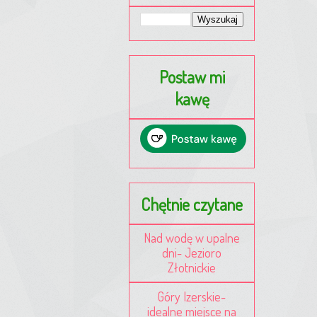
Postaw mi
kawę
Chętnie czytane
Nad wodę w upalne
dni- Jezioro
Złotnickie
Góry Izerskie-
idealne miejsce na