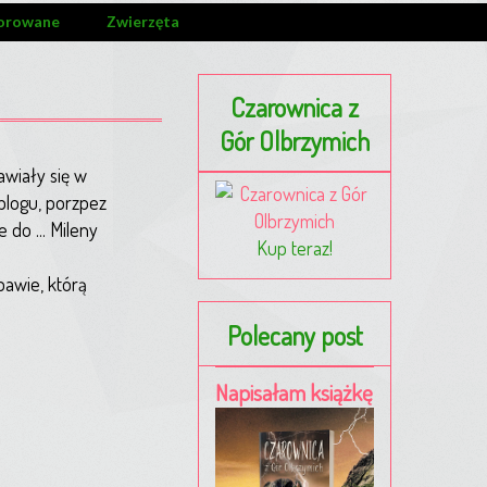
orowane
Zwierzęta
Czarownica z
Gór Olbrzymich
awiały się w
blogu, porzpez
do ... Mileny
Kup teraz!
bawie, którą
Polecany post
Napisałam książkę