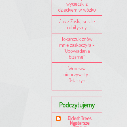
wycieczki z
dzieckiem w wózku
Jak z Zośką korale
robiłyśmy
Tokarczuk znów
mnie zaskoczyła -
"Opowiadania
bizarne"
Wrocław
nieoczywisty-
Ołtaszyn
Podczytujemy
Oldest Trees
Najstarsze