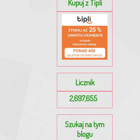
Kupuj z Tipli
Licznik
2,697,655
Szukaj na tym
blogu