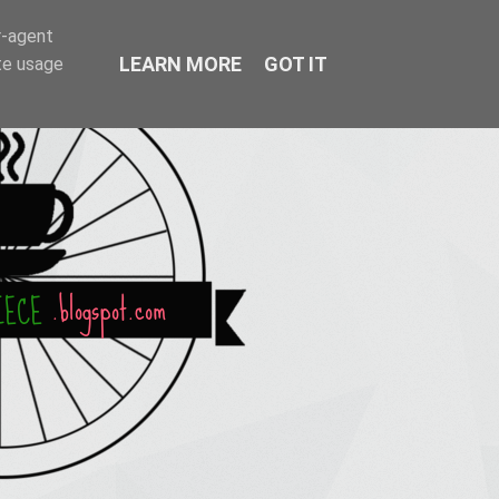
r-agent
LEARN MORE
GOT IT
te usage