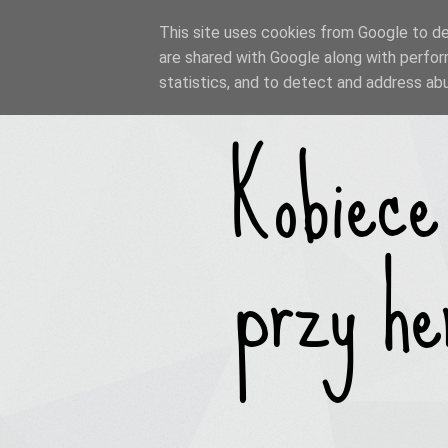
This site uses cookies from Google to del
are shared with Google along with perfor
statistics, and to detect and address ab