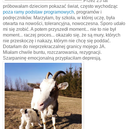
Przez 25 lat
próbowałam dzieciom pokazać świat, często wychodząc
poza ramy podstaw programowych
, programów i
podręczników. Marzyłam, by szkoła, w której uczę, była
otwarta na nowości, tolerancyjna, nowoczesna. Sporo udało
mi się zrobić. A potem przyszedł moment... nie to nie był
moment... raczej proces... okazało się, że są mury, których
nie przeskoczę i nakazy, którym nie chcę się poddać.
Dotarłam do nieprzekraczalnej granicy mojego JA.
Miałam chwile buntu, rozczarowania, rezygnacji.
Szarpaninę emocjonalną przypłaciłam depresją.