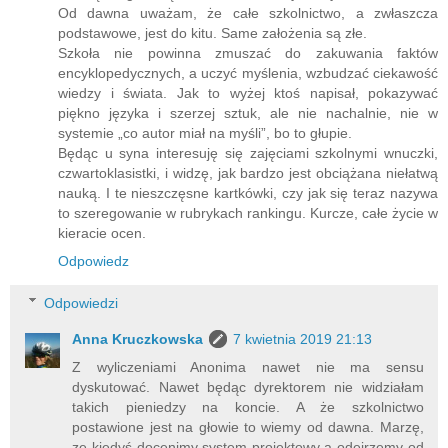
Od dawna uważam, że całe szkolnictwo, a zwłaszcza
podstawowe, jest do kitu. Same założenia są złe.
Szkoła nie powinna zmuszać do zakuwania faktów
encyklopedycznych, a uczyć myślenia, wzbudzać ciekawość
wiedzy i świata. Jak to wyżej ktoś napisał, pokazywać
piękno języka i szerzej sztuk, ale nie nachalnie, nie w
systemie „co autor miał na myśli”, bo to głupie.
Będąc u syna interesuję się zajęciami szkolnymi wnuczki,
czwartoklasistki, i widzę, jak bardzo jest obciążana niełatwą
nauką. I te nieszczęsne kartkówki, czy jak się teraz nazywa
to szeregowanie w rubrykach rankingu. Kurcze, całe życie w
kieracie ocen.
Odpowiedz
Odpowiedzi
Anna Kruczkowska
7 kwietnia 2019 21:13
Z wyliczeniami Anonima nawet nie ma sensu
dyskutować. Nawet będąc dyrektorem nie widziałam
takich pieniedzy na koncie. A że szkolnictwo
postawione jest na głowie to wiemy od dawna. Marzę,
ze kiedyś docenimy system projektowy a odejrzemy od