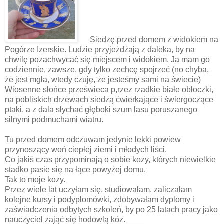
Siedzę przed domem z widokiem na
Pogórze Izerskie. Ludzie przyjeżdżają z daleka, by na
chwilę pozachwycać się miejscem i widokiem. Ja mam go
codziennie, zawsze, gdy tylko zechcę spojrzeć (no chyba,
że jest mgła, wtedy czuję, że jesteśmy sami na świecie)
Wiosenne słońce prześwieca p,rzez rzadkie białe obłoczki,
na pobliskich drzewach siedzą ćwierkające i świergoczące
ptaki, a z dala słychać głęboki szum lasu poruszanego
silnymi podmuchami wiatru.
Tu przed domem odczuwam jedynie lekki powiew
przynoszący woń ciepłej ziemi i młodych liści.
Co jakiś czas przypominają o sobie kozy, których niewielkie
stadko pasie się na łące powyżej domu.
Tak to moje kozy.
Przez wiele lat uczyłam się, studiowałam, zaliczałam
kolejne kursy i podyplomówki, zdobywałam dyplomy i
zaświadczenia odbytych szkoleń, by po 25 latach pracy jako
nauczyciel zająć się hodowlą kóz.