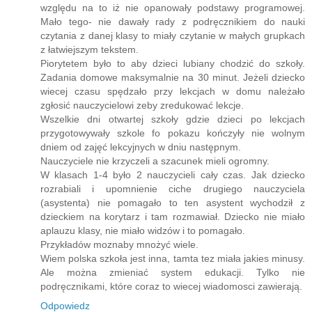
względu na to iż nie opanowały podstawy programowej.
Mało tego- nie dawały rady z podręcznikiem do nauki
czytania z danej klasy to miały czytanie w małych grupkach
z łatwiejszym tekstem.
Piorytetem było to aby dzieci lubiany chodzić do szkoły.
Zadania domowe maksymalnie na 30 minut. Jeżeli dziecko
wiecej czasu spędzało przy lekcjach w domu należało
zgłosić nauczycielowi zeby zredukować lekcje.
Wszelkie dni otwartej szkoły gdzie dzieci po lekcjach
przygotowywały szkole fo pokazu kończyły nie wolnym
dniem od zajęć lekcyjnych w dniu następnym.
Nauczyciele nie krzyczeli a szacunek mieli ogromny.
W klasach 1-4 było 2 nauczycieli cały czas. Jak dziecko
rozrabiali i upomnienie ciche drugiego nauczyciela
(asystenta) nie pomagało to ten asystent wychodził z
dzieckiem na korytarz i tam rozmawiał. Dziecko nie miało
aplauzu klasy, nie miało widzów i to pomagało.
Przykładów moznaby mnożyć wiele.
Wiem polska szkoła jest inna, tamta tez miała jakies minusy.
Ale można zmieniać system edukacji. Tylko nie
podręcznikami, które coraz to wiecej wiadomosci zawierają.
Odpowiedz