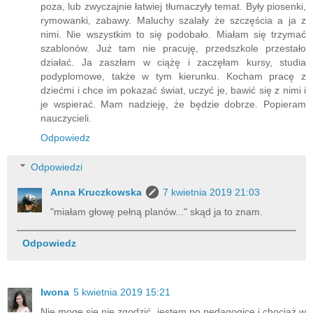
poza, lub zwyczajnie łatwiej tłumaczyły temat. Były piosenki,
rymowanki, zabawy. Maluchy szalały że szczęścia a ja z
nimi. Nie wszystkim to się podobało. Miałam się trzymać
szablonów. Już tam nie pracuję, przedszkole przestało
działać. Ja zaszłam w ciążę i zaczęłam kursy, studia
podyplomowe, także w tym kierunku. Kocham pracę z
dziećmi i chce im pokazać świat, uczyć je, bawić się z nimi i
je wspierać. Mam nadzieję, że będzie dobrze. Popieram
nauczycieli.
Odpowiedz
Odpowiedzi
Anna Kruczkowska
7 kwietnia 2019 21:03
"miałam głowę pełną planów..." skąd ja to znam.
Odpowiedz
Iwona
5 kwietnia 2019 15:21
Nie mogę się nie zgodzić. jestem po pedagogice i chociaż w