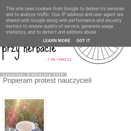
This site uses cookies from Google to deliver its services
and to analyze traffic. Your IP address and user-agent are
shared with Google along with performance and security
metrics to ensure quality of service, generate usage
statistics, and to detect and address abuse.
LEARN MORE
GOT IT
czwartek, 4 kwietnia 2019
Popieram protest nauczycieli