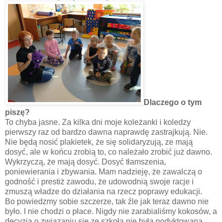
Dlaczego o tym
piszę?
To chyba jasne. Za kilka dni moje koleżanki i koledzy
pierwszy raz od bardzo dawna naprawdę zastrajkują. Nie.
Nie będą nosić plakietek, że się solidaryzują, ze mają
dosyć, ale w końcu zrobią to, co należało zrobić już dawno.
Wykrzyczą, że mają dosyć. Dosyć tłamszenia,
poniewierania i zbywania. Mam nadzieję, że zawalczą o
godność i prestiż zawodu, że udowodnią swoje racje i
zmuszą władze do działania na rzecz poprawy edukacji.
Bo powiedzmy sobie szczerze, tak źle jak teraz dawno nie
było. I nie chodzi o płace. Nigdy nie zarabialiśmy kokosów, a
decyzja o związaniu się ze szkołą nie była podyktowana