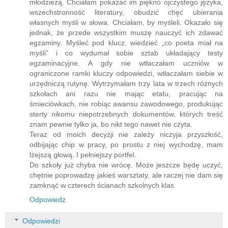
młodzieżą. Chciałam pokazać im piękno ojczystego języka,
wszechstronność literatury, obudzić chęć ubierania
własnych myśli w słowa. Chciałam, by myśleli. Okazało się
jednak, że przede wszystkim muszę nauczyć ich zdawać
egzaminy. Myśleć pod klucz, wiedzieć „co poeta miał na
myśli” i co wydumał sobie sztab układający testy
egzaminacyjne. A gdy nie wtłaczałam uczniów w
ograniczone ramki kluczy odpowiedzi, wtłaczałam siebie w
urzędniczą rutynę. Wytrzymałam trzy lata w trzech różnych
szkołach ani razu nie mając etatu, pracując na
śmieciówkach, nie robiąc awansu zawodowego, produkując
sterty nikomu niepotrzebnych dokumentów, których treść
znam pewnie tylko ja, bo nikt tego nawet nie czyta.
Teraz od moich decyzji nie zależy niczyja przyszłość,
odbijając chip w pracy, po prostu z niej wychodzę, mam
lżejszą głową. I pełniejszy portfel.
Do szkoły już chyba nie wrócę. Może jeszcze będę uczyć,
chętnie poprowadzę jakieś warsztaty, ale raczej nie dam się
zamknąć w czterech ścianach szkolnych klas
Odpowiedz
Odpowiedzi