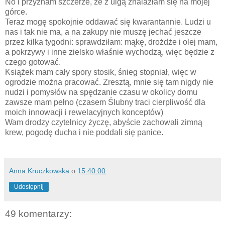
No i przyznam szczerze, że z ulgą znalazłam się na mojej
górce.
Teraz mogę spokojnie oddawać się kwarantannie. Ludzi u
nas i tak nie ma, a na zakupy nie muszę jechać jeszcze
przez kilka tygodni: sprawdziłam: mąkę, drożdże i olej mam,
a pokrzywy i inne zielsko właśnie wychodzą, więc będzie z
czego gotować.
Książek mam cały spory stosik, śnieg stopniał, więc w
ogrodzie można pracować. Zresztą, mnie się tam nigdy nie
nudzi i pomysłów na spędzanie czasu w okolicy domu
zawsze mam pełno (czasem Ślubny traci cierpliwość dla
moich innowacji i rewelacyjnych konceptów)
Wam drodzy czytelnicy życzę, abyście zachowali zimną
krew, pogodę ducha i nie poddali się panice.
Anna Kruczkowska
o
15:40:00
Udostępnij
49 komentarzy: