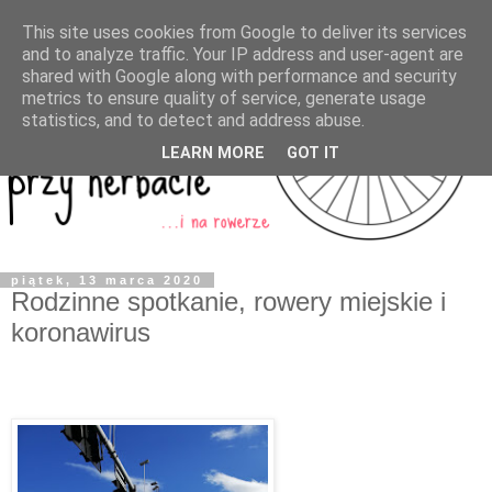
This site uses cookies from Google to deliver its services
and to analyze traffic. Your IP address and user-agent are
shared with Google along with performance and security
metrics to ensure quality of service, generate usage
statistics, and to detect and address abuse.
LEARN MORE
GOT IT
piątek, 13 marca 2020
Rodzinne spotkanie, rowery miejskie i
koronawirus