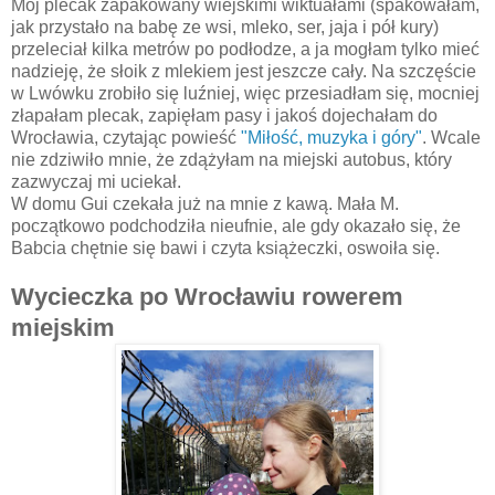
Mój plecak zapakowany wiejskimi wiktuałami (spakowałam,
jak przystało na babę ze wsi, mleko, ser, jaja i pół kury)
przeleciał kilka metrów po podłodze, a ja mogłam tylko mieć
nadzieję, że słoik z mlekiem jest jeszcze cały. Na szczęście
w Lwówku zrobiło się luźniej, więc przesiadłam się, mocniej
złapałam plecak, zapięłam pasy i jakoś dojechałam do
Wrocławia, czytając powieść
"Miłość, muzyka i góry"
. Wcale
nie zdziwiło mnie, że zdążyłam na miejski autobus, który
zazwyczaj mi uciekał.
W domu Gui czekała już na mnie z kawą. Mała M.
początkowo podchodziła nieufnie, ale gdy okazało się, że
Babcia chętnie się bawi i czyta książeczki, oswoiła się.
Wycieczka po Wrocławiu rowerem
miejskim