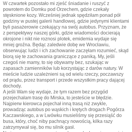
W czwartek pozostało mi zjeść śniadanie i ruszyć z
powrotem do Domku pod Orzechem, gdzie czekały
stęsknione kozy. Wcześniej jednak spędziłam ponad pół
godziny w pustej galerii handlowej, gdzie jedynymi klientami
byli pasażerowie czekający na swój autobus. Przyznam, że
z perspektywy naszej górki, gdzie wiadomości docierają
okrojone i nikt nie roznosi plotek, emidemia wydaje się
mniej groźna. Będąc zaledwie dobę we Wrocławiu,
obserwując ludzi i ich zachowanie zaczęłam rozumieć, skąd
biorą się te zachowania graniczące z paniką. My, jeśli
czegoś nie mamy, to się obywamy bez, szukając w
zapasach zamienników lub korzystając z darów natury. W
mieście ludzie uzależnieni są od wielu rzeczy, poczawszy
od prądu, przez transport i przede wszystkim pracy dającej
dochody.
A jeśli Wam się wydaje, że tym razem bez przygód
przejechałam trasę do Mirska, to jesteście w błędzie.
Najpierw kierowca pojechał inną trasą niż zwykle,
prowadząc autobus po wąskich i krętych drogach Pogórza
Kaczawskiego, a w Lwówku musieliśmy się przesiąść do
busa, który, choć niby pachnący nowością, kilka razy
zatrzymywał się, bo mu silnik gasł.