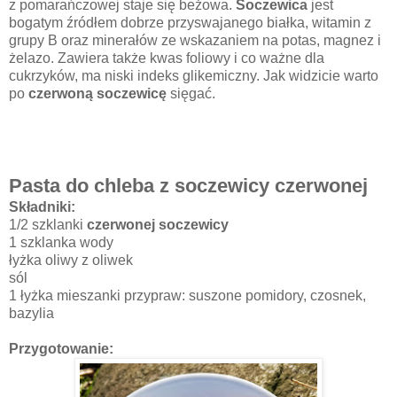
z pomarańczowej staje się beżowa.
Soczewica
jest
bogatym źródłem dobrze przyswajanego białka, witamin z
grupy B oraz minerałów ze wskazaniem na potas, magnez i
żelazo. Zawiera także kwas foliowy i co ważne dla
cukrzyków, ma niski indeks glikemiczny. Jak widzicie warto
po
czerwoną soczewicę
sięgać.
Pasta do chleba z soczewicy czerwonej
Składniki:
1/2 szklanki
czerwonej soczewicy
1 szklanka wody
łyżka oliwy z oliwek
sól
1 łyżka mieszanki przypraw: suszone pomidory, czosnek,
bazylia
Przygotowanie: