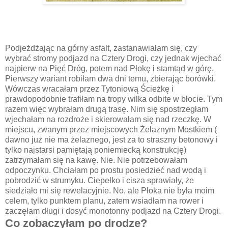
Podjeżdżając na górny asfalt, zastanawiałam się, czy
wybrać stromy podjazd na Cztery Drogi, czy jednak wjechać
najpierw na Pięć Dróg, potem nad Płokę i stamtąd w górę.
Pierwszy wariant robiłam dwa dni temu, zbierając borówki.
Wówczas wracałam przez Tytoniową Ścieżkę i
prawdopodobnie trafiłam na tropy wilka odbite w błocie. Tym
razem więc wybrałam drugą trasę. Nim się spostrzegłam
wjechałam na rozdroże i skierowałam się nad rzeczkę. W
miejscu, zwanym przez miejscowych Żelaznym Mostkiem (
dawno już nie ma żelaznego, jest za to straszny betonowy i
tylko najstarsi pamiętają poniemiecką konstrukcję)
zatrzymałam się na kawę. Nie. Nie potrzebowałam
odpoczynku. Chciałam po prostu posiedzieć nad wodą i
pobrodzić w strumyku. Ciepełko i cisza sprawiały, że
siedziało mi się rewelacyjnie. No, ale Płoka nie była moim
celem, tylko punktem planu, zatem wsiadłam na rower i
zaczęłam długi i dosyć monotonny podjazd na Cztery Drogi.
Co zobaczyłam po drodze?