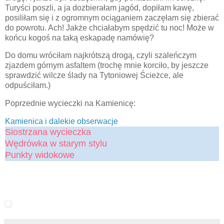
Turyści poszli, a ja dozbierałam jagód, dopiłam kawę,
posiliłam się i z ogromnym ociąganiem zaczęłam się zbierać
do powrotu. Ach! Jakże chciałabym spędzić tu noc! Może w
końcu kogoś na taką eskapadę namówię?
Do domu wróciłam najkrótszą drogą, czyli szaleńczym
zjazdem górnym asfaltem (trochę mnie korciło, by jeszcze
sprawdzić wilcze ślady na Tytoniowej Ścieżce, ale
odpuściłam.)
Poprzednie wycieczki na Kamienicę:
Kamienica i dalekie obserwacje
Siostrzana wycieczka
Wędrówka w starym stylu
Punkty widokowe