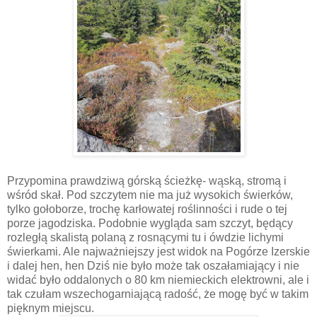
Przypomina prawdziwą górską ścieżkę- wąską, stromą i
wśród skał. Pod szczytem nie ma już wysokich świerków,
tylko gołoborze, trochę karłowatej roślinności i rude o tej
porze jagodziska. Podobnie wygląda sam szczyt, będący
rozległą skalistą polaną z rosnącymi tu i ówdzie lichymi
świerkami. Ale najważniejszy jest widok na Pogórze Izerskie
i dalej hen, hen Dziś nie było może tak oszałamiający i nie
widać było oddalonych o 80 km niemieckich elektrowni, ale i
tak czułam wszechogarniającą radość, że mogę być w takim
pięknym miejscu.