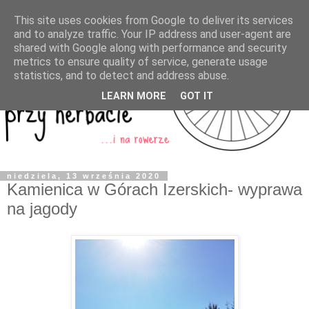
This site uses cookies from Google to deliver its services
and to analyze traffic. Your IP address and user-agent are
shared with Google along with performance and security
metrics to ensure quality of service, generate usage
statistics, and to detect and address abuse.
LEARN MORE
GOT IT
niedziela, 13 września 2020
Kamienica w Górach Izerskich- wyprawa
na jagody