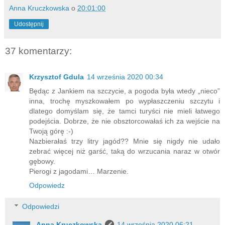
Anna Kruczkowska
o
20:01:00
Udostępnij
37 komentarzy:
Krzysztof Gdula
14 września 2020 00:34
Będąc z Jankiem na szczycie, a pogoda była wtedy „nieco”
inna, trochę myszkowałem po wypłaszczeniu szczytu i
dlatego domyślam się, że tamci turyści nie mieli łatwego
podejścia. Dobrze, że nie obsztorcowałaś ich za wejście na
Twoją górę :-)
Nazbierałaś trzy litry jagód?? Mnie się nigdy nie udało
zebrać więcej niż garść, taką do wrzucania naraz w otwór
gębowy.
Pierogi z jagodami… Marzenie.
Odpowiedz
Odpowiedzi
Anna Kruczkowska
14 września 2020 06:21