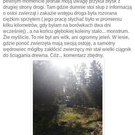
pewnym momencie jednak moją uwagę przykuł błysk z
drugiej strony drogi. Tam gdzie dumnie stoi słup z informacją
o ostoi zwierząt i zakazie wstępu droga była rozorana
ciężkim sprzętem ( jego pracę słychać było w promieniu
kilku kilometrów, gdy byłam na borówkach dwa dni
wcześniej) , a na końcu głębokiej koleiny stało... monstrum.
Źle myślicie. To nie był ani wilk, ani ogromny jeleń. W lesie,
gdzie ponoć zwierzęta mają swoją ostoję, a samotny
wędrowiec mógłby zakłócić zwierzęcy mir stał wielki ciągnik
do ściągania drewna. Cóż... komentarz zbędny.