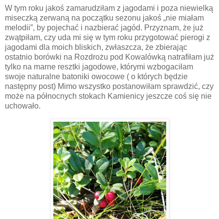
W tym roku jakoś zamarudziłam z jagodami i poza niewielką
miseczką zerwaną na początku sezonu jakoś „nie miałam
melodii”, by pojechać i nazbierać jagód. Przyznam, że już
zwątpiłam, czy uda mi się w tym roku przygotować pierogi z
jagodami dla moich bliskich, zwłaszcza, że zbierając
ostatnio borówki na Rozdrożu pod Kowalówką natrafiłam już
tylko na marne resztki jagodowe, którymi wzbogaciłam
swoje naturalne batoniki owocowe ( o których będzie
następny post) Mimo wszystko postanowiłam sprawdzić, czy
może na północnych stokach Kamienicy jeszcze coś się nie
uchowało.