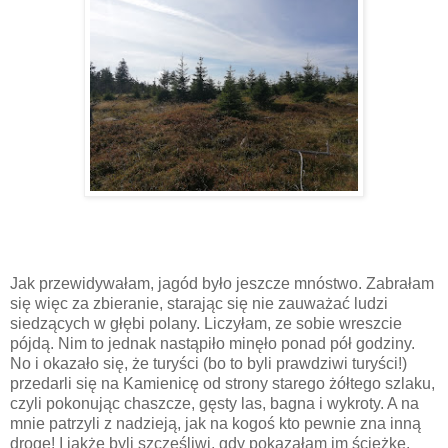
Jak przewidywałam, jagód było jeszcze mnóstwo. Zabrałam
się więc za zbieranie, starając się nie zauważać ludzi
siedzących w głębi polany. Liczyłam, ze sobie wreszcie
pójdą. Nim to jednak nastąpiło minęło ponad pół godziny.
No i okazało się, że turyści (bo to byli prawdziwi turyści!)
przedarli się na Kamienicę od strony starego żółtego szlaku,
czyli pokonując chaszcze, gęsty las, bagna i wykroty. A na
mnie patrzyli z nadzieją, jak na kogoś kto pewnie zna inną
drogę! I jakże byli szczęśliwi, gdy pokazałam im ścieżkę.