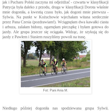
jak i Pucharu Polski zaczyna mi odjeżdżać - czwarta w klasyfikacji
Patrycja była daleko z przodu, druga w klasyfikacji Dorota właśnie
mnie dogoniła, a kwestią czasu było, jak dogoni mnie pierwsza -
Sylwia. Na punkt w Kożuchowie wjechałam witana serdecznie
przez Pana Czesia (pozdrawiam!). Wciągnęłam dwa kawałki ciasta
i arbuza, zalałam bidony, ogarnęłam pieczątkę i byłam gotowa do
jazdy. Ale grupa jeszcze się ociągała. Widząc, że szykują się do
jazdy z Pawłem i Stasiem ruszyliśmy powoli na trasę.
Fot: Pani Ania M.
Niedługo później dogoniła nas spodziewana grupa Sylwii.