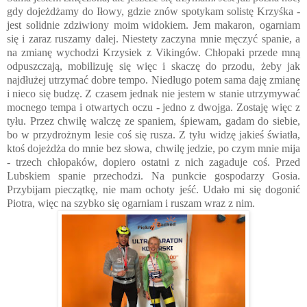
gdy dojeżdżamy do Iłowy, gdzie znów spotykam solistę Krzyśka -
jest solidnie zdziwiony moim widokiem. Jem makaron, ogarniam
się i zaraz ruszamy dalej. Niestety zaczyna mnie męczyć spanie, a
na zmianę wychodzi Krzysiek z Vikingów. Chłopaki przede mną
odpuszczają, mobilizuję się więc i skaczę do przodu, żeby jak
najdłużej utrzymać dobre tempo. Niedługo potem sama daję zmianę
i nieco się budzę. Z czasem jednak nie jestem w stanie utrzymywać
mocnego tempa i otwartych oczu - jedno z dwojga. Zostaję więc z
tyłu. Przez chwilę walczę ze spaniem, śpiewam, gadam do siebie,
bo w przydrożnym lesie coś się rusza. Z tyłu widzę jakieś światła,
ktoś dojeżdża do mnie bez słowa, chwilę jedzie, po czym mnie mija
- trzech chłopaków, dopiero ostatni z nich zagaduje coś. Przed
Lubskiem spanie przechodzi. Na punkcie gospodarzy Gosia.
Przybijam pieczątkę, nie mam ochoty jeść. Udało mi się dogonić
Piotra, więc na szybko się ogarniam i ruszam wraz z nim.