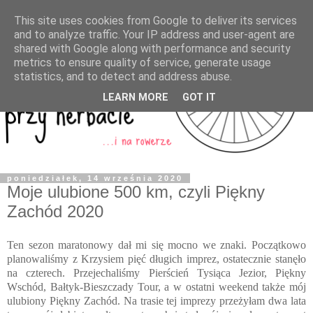
This site uses cookies from Google to deliver its services
and to analyze traffic. Your IP address and user-agent are
shared with Google along with performance and security
metrics to ensure quality of service, generate usage
statistics, and to detect and address abuse.
LEARN MORE
GOT IT
poniedziałek, 14 września 2020
Moje ulubione 500 km, czyli Piękny
Zachód 2020
Ten sezon maratonowy dał mi się mocno we znaki. Początkowo
planowaliśmy z Krzysiem pięć długich imprez, ostatecznie stanęło
na czterech. Przejechaliśmy Pierścień Tysiąca Jezior, Piękny
Wschód, Bałtyk-Bieszczady Tour, a w ostatni weekend także mój
ulubiony Piękny Zachód. Na trasie tej imprezy przeżyłam dwa lata