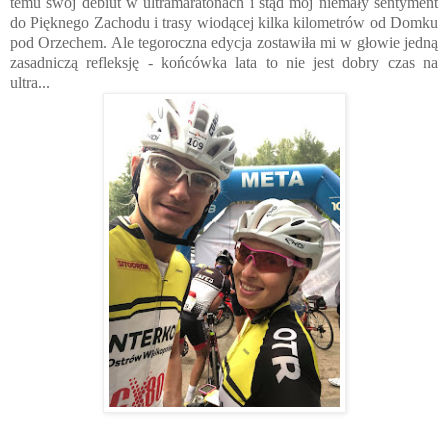
temu swój debiut w ultramaratonach i stąd mój niemały sentyment
do Pięknego Zachodu i trasy wiodącej kilka kilometrów od Domku
pod Orzechem. Ale tegoroczna edycja zostawiła mi w głowie jedną
zasadniczą refleksję - końcówka lata to nie jest dobry czas na
ultra...