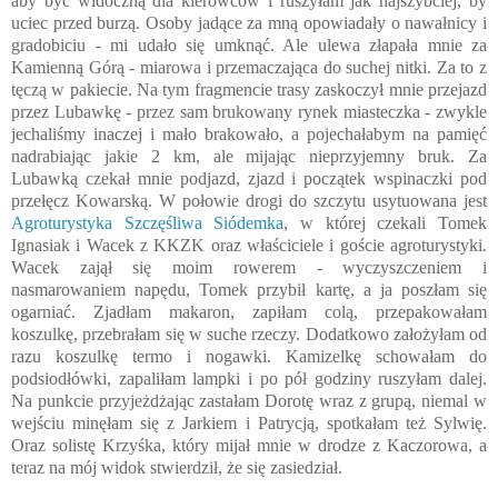
aby być widoczną dla kierowców i ruszyłam jak najszybciej, by
uciec przed burzą. Osoby jadące za mną opowiadały o nawałnicy i
gradobiciu - mi udało się umknąć. Ale ulewa złapała mnie za
Kamienną Górą - miarowa i przemaczająca do suchej nitki. Za to z
tęczą w pakiecie. Na tym fragmencie trasy zaskoczył mnie przejazd
przez Lubawkę - przez sam brukowany rynek miasteczka - zwykle
jechaliśmy inaczej i mało brakowało, a pojechałabym na pamięć
nadrabiając jakie 2 km, ale mijając nieprzyjemny bruk. Za
Lubawką czekał mnie podjazd, zjazd i początek wspinaczki pod
przełęcz Kowarską. W połowie drogi do szczytu usytuowana jest
Agroturystyka Szczęśliwa Siódemka
, w której czekali Tomek
Ignasiak i Wacek z KKZK oraz właściciele i goście agroturystyki.
Wacek zajął się moim rowerem - wyczyszczeniem i
nasmarowaniem napędu, Tomek przybił kartę, a ja poszłam się
ogarniać. Zjadłam makaron, zapiłam colą, przepakowałam
koszulkę, przebrałam się w suche rzeczy. Dodatkowo założyłam od
razu koszulkę termo i nogawki. Kamizelkę schowałam do
podsiodłówki, zapaliłam lampki i po pół godziny ruszyłam dalej.
Na punkcie przyjeżdżając zastałam Dorotę wraz z grupą, niemal w
wejściu minęłam się z Jarkiem i Patrycją, spotkałam też Sylwię.
Oraz solistę Krzyśka, który mijał mnie w drodze z Kaczorowa, a
teraz na mój widok stwierdził, że się zasiedział.