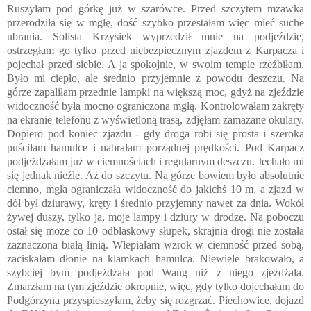
Ruszyłam pod górkę już w szarówce. Przed szczytem mżawka
przerodziła się w mgłę, dość szybko przestałam więc mieć suche
ubrania. Solista Krzysiek wyprzedził mnie na podjeździe,
ostrzegłam go tylko przed niebezpiecznym zjazdem z Karpacza i
pojechał przed siebie. A ja spokojnie, w swoim tempie rzeźbiłam.
Było mi ciepło, ale średnio przyjemnie z powodu deszczu. Na
górze zapaliłam przednie lampki na większą moc, gdyż na zjeździe
widoczność była mocno ograniczona mgłą. Kontrolowałam zakręty
na ekranie telefonu z wyświetloną trasą, zdjęłam zamazane okulary.
Dopiero pod koniec zjazdu - gdy droga robi się prosta i szeroka
puściłam hamulce i nabrałam porządnej prędkości. Pod Karpacz
podjeżdżałam już w ciemnościach i regularnym deszczu. Jechało mi
się jednak nieźle. Aż do szczytu. Na górze bowiem było absolutnie
ciemno, mgła ograniczała widoczność do jakichś 10 m, a zjazd w
dół był dziurawy, kręty i średnio przyjemny nawet za dnia. Wokół
żywej duszy, tylko ja, moje lampy i dziury w drodze. Na poboczu
ostał się może co 10 odblaskowy słupek, skrajnia drogi nie została
zaznaczona białą linią. Wlepiałam wzrok w ciemność przed sobą,
zaciskałam dłonie na klamkach hamulca. Niewiele brakowało, a
szybciej bym podjeżdżała pod Wang niż z niego zjeżdżała.
Zmarzłam na tym zjeździe okropnie, więc, gdy tylko dojechałam do
Podgórzyna przyspieszyłam, żeby się rozgrzać. Piechowice, dojazd