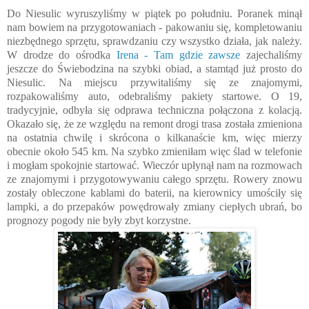
Do Niesulic wyruszyliśmy w piątek po południu. Poranek minął
nam bowiem na przygotowaniach - pakowaniu się, kompletowaniu
niezbędnego sprzętu, sprawdzaniu czy wszystko działa, jak należy.
W drodze do ośrodka
Irena - Tam gdzie zawsze
zajechaliśmy
jeszcze do Świebodzina na szybki obiad, a stamtąd już prosto do
Niesulic. Na miejscu przywitaliśmy się ze znajomymi,
rozpakowaliśmy auto, odebraliśmy pakiety startowe. O 19,
tradycyjnie, odbyła się odprawa techniczna połączona z kolacją.
Okazało się, że ze względu na remont drogi trasa została zmieniona
na ostatnia chwilę i skrócona o kilkanaście km, więc mierzy
obecnie około 545 km. Na szybko zmieniłam więc ślad w telefonie
i mogłam spokojnie startować. Wieczór upłynął nam na rozmowach
ze znajomymi i przygotowywaniu całego sprzętu. Rowery znowu
zostały obleczone kablami do baterii, na kierownicy umościły się
lampki, a do przepaków powędrowały zmiany ciepłych ubrań, bo
prognozy pogody nie były zbyt korzystne.