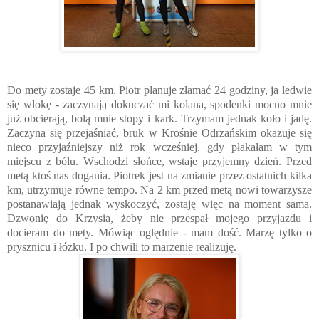
Do mety zostaje 45 km. Piotr planuje złamać 24 godziny, ja ledwie
się wlokę - zaczynają dokuczać mi kolana, spodenki mocno mnie
już obcierają, bolą mnie stopy i kark. Trzymam jednak koło i jadę.
Zaczyna się przejaśniać, bruk w Krośnie Odrzańskim okazuje się
nieco przyjaźniejszy niż rok wcześniej, gdy płakałam w tym
miejscu z bólu. Wschodzi słońce, wstaje przyjemny dzień. Przed
metą ktoś nas dogania. Piotrek jest na zmianie przez ostatnich kilka
km, utrzymuje równe tempo. Na 2 km przed metą nowi towarzysze
postanawiają jednak wyskoczyć, zostaję więc na moment sama.
Dzwonię do Krzysia, żeby nie przespał mojego przyjazdu i
docieram do mety. Mówiąc oględnie - mam dość. Marzę tylko o
prysznicu i łóżku. I po chwili to marzenie realizuję.