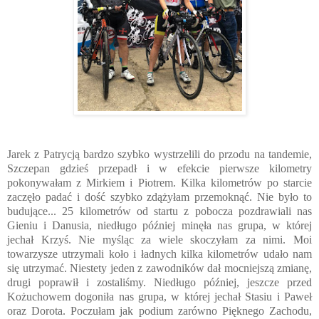
Jarek z Patrycją bardzo szybko wystrzelili do przodu na tandemie,
Szczepan gdzieś przepadł i w efekcie pierwsze kilometry
pokonywałam z Mirkiem i Piotrem. Kilka kilometrów po starcie
zaczęło padać i dość szybko zdążyłam przemoknąć. Nie było to
budujące... 25 kilometrów od startu z pobocza pozdrawiali nas
Gieniu i Danusia, niedługo później minęła nas grupa, w której
jechał Krzyś. Nie myśląc za wiele skoczyłam za nimi. Moi
towarzysze utrzymali koło i ładnych kilka kilometrów udało nam
się utrzymać. Niestety jeden z zawodników dał mocniejszą zmianę,
drugi poprawił i zostaliśmy. Niedługo później, jeszcze przed
Kożuchowem dogoniła nas grupa, w której jechał Stasiu i Paweł
oraz Dorota. Poczułam jak podium zarówno Pięknego Zachodu,