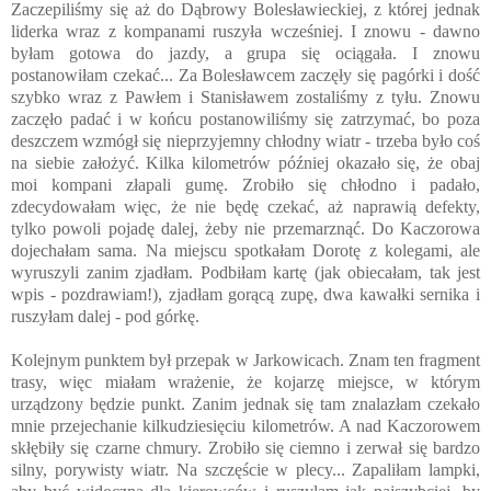
Zaczepiliśmy się aż do Dąbrowy Bolesławieckiej, z której jednak
liderka wraz z kompanami ruszyła wcześniej. I znowu - dawno
byłam gotowa do jazdy, a grupa się ociągała. I znowu
postanowiłam czekać... Za Bolesławcem zaczęły się pagórki i dość
szybko wraz z Pawłem i Stanisławem zostaliśmy z tyłu. Znowu
zaczęło padać i w końcu postanowiliśmy się zatrzymać, bo poza
deszczem wzmógł się nieprzyjemny chłodny wiatr - trzeba było coś
na siebie założyć. Kilka kilometrów później okazało się, że obaj
moi kompani złapali gumę. Zrobiło się chłodno i padało,
zdecydowałam więc, że nie będę czekać, aż naprawią defekty,
tylko powoli pojadę dalej, żeby nie przemarznąć. Do Kaczorowa
dojechałam sama. Na miejscu spotkałam Dorotę z kolegami, ale
wyruszyli zanim zjadłam. Podbiłam kartę (jak obiecałam, tak jest
wpis - pozdrawiam!), zjadłam gorącą zupę, dwa kawałki sernika i
ruszyłam dalej - pod górkę.
Kolejnym punktem był przepak w Jarkowicach. Znam ten fragment
trasy, więc miałam wrażenie, że kojarzę miejsce, w którym
urządzony będzie punkt. Zanim jednak się tam znalazłam czekało
mnie przejechanie kilkudziesięciu kilometrów. A nad Kaczorowem
skłębiły się czarne chmury. Zrobiło się ciemno i zerwał się bardzo
silny, porywisty wiatr. Na szczęście w plecy... Zapaliłam lampki,