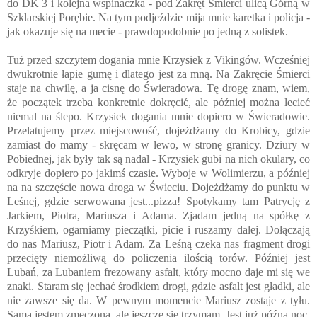
do DK 3 i kolejna wspinaczka - pod Zakręt Śmierci ulicą Górną w
Szklarskiej Porębie. Na tym podjeździe mija mnie karetka i policja -
jak okazuje się na mecie - prawdopodobnie po jedną z solistek.
Tuż przed szczytem dogania mnie Krzysiek z Vikingów. Wcześniej
dwukrotnie łapie gumę i dlatego jest za mną. Na Zakręcie Śmierci
staje na chwilę, a ja cisnę do Świeradowa. Tę drogę znam, wiem,
że początek trzeba konkretnie dokręcić, ale później można lecieć
niemal na ślepo. Krzysiek dogania mnie dopiero w Świeradowie.
Przelatujemy przez miejscowość, dojeżdżamy do Krobicy, gdzie
zamiast do mamy - skręcam w lewo, w stronę granicy. Dziury w
Pobiednej, jak były tak są nadal - Krzysiek gubi na nich okulary, co
odkryje dopiero po jakimś czasie. Wyboje w Wolimierzu, a później
na na szczęście nowa droga w Świeciu. Dojeżdżamy do punktu w
Leśnej, gdzie serwowana jest...pizza! Spotykamy tam Patrycję z
Jarkiem, Piotra, Mariusza i Adama. Zjadam jedną na spółkę z
Krzyśkiem, ogarniamy pieczątki, picie i ruszamy dalej. Dołączają
do nas Mariusz, Piotr i Adam. Za Leśną czeka nas fragment drogi
przecięty niemożliwą do policzenia ilością torów. Później jest
Lubań, za Lubaniem frezowany asfalt, który mocno daje mi się we
znaki. Staram się jechać środkiem drogi, gdzie asfalt jest gładki, ale
nie zawsze się da. W pewnym momencie Mariusz zostaje z tyłu.
Sama jestem zmęczona, ale jeszcze się trzymam. Jest już późna noc,