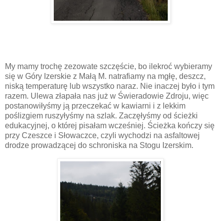
My mamy trochę zezowate szczęście, bo ilekroć wybieramy
się w Góry Izerskie z Małą M. natrafiamy na mgłę, deszcz,
niską temperaturę lub wszystko naraz. Nie inaczej było i tym
razem. Ulewa złapała nas już w Świeradowie Zdroju, więc
postanowiłyśmy ją przeczekać w kawiarni i z lekkim
poślizgiem ruszyłyśmy na szlak. Zaczęłyśmy od ścieżki
edukacyjnej, o której pisałam wcześniej. Ścieżka kończy się
przy Czeszce i Słowaczce, czyli wychodzi na asfaltowej
drodze prowadzącej do schroniska na Stogu Izerskim.