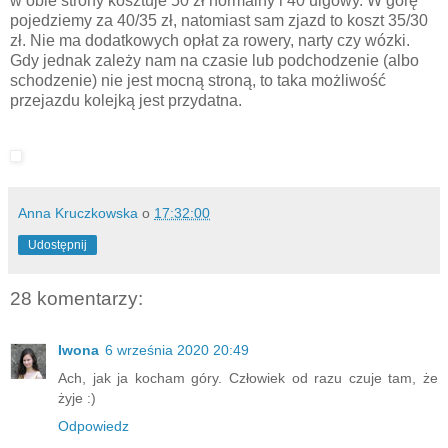
w obie strony kosztuje 50 zł normalny i 40 ulgowy. W górę
pojedziemy za 40/35 zł, natomiast sam zjazd to koszt 35/30
zł. Nie ma dodatkowych opłat za rowery, narty czy wózki.
Gdy jednak zależy nam na czasie lub podchodzenie (albo
schodzenie) nie jest mocną stroną, to taka możliwość
przejazdu kolejką jest przydatna.
Anna Kruczkowska
o
17:32:00
Udostępnij
28 komentarzy:
Iwona
6 września 2020 20:49
Ach, jak ja kocham góry. Człowiek od razu czuje tam, że
żyje :)
Odpowiedz