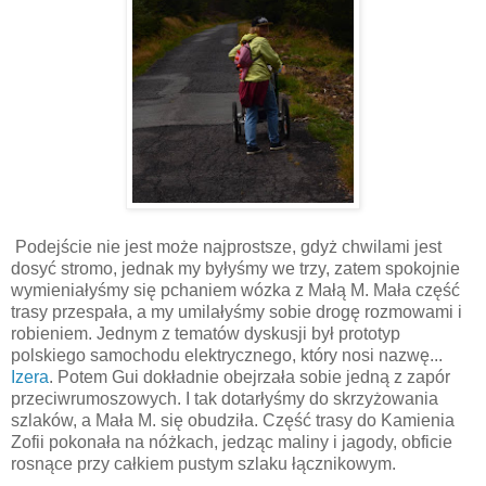
Podejście nie jest może najprostsze, gdyż chwilami jest
dosyć stromo, jednak my byłyśmy we trzy, zatem spokojnie
wymieniałyśmy się pchaniem wózka z Małą M. Mała część
trasy przespała, a my umilałyśmy sobie drogę rozmowami i
robieniem. Jednym z tematów dyskusji był prototyp
polskiego samochodu elektrycznego, który nosi nazwę...
Izera
. Potem Gui dokładnie obejrzała sobie jedną z zapór
przeciwrumoszowych. I tak dotarłyśmy do skrzyżowania
szlaków, a Mała M. się obudziła. Część trasy do Kamienia
Zofii pokonała na nóżkach, jedząc maliny i jagody, obficie
rosnące przy całkiem pustym szlaku łącznikowym.