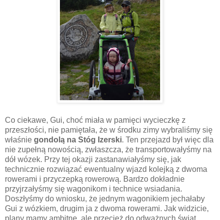
Co ciekawe, Gui, choć miała w pamięci wycieczkę z
przeszłości, nie pamiętała, że w środku zimy wybraliśmy się
właśnie
gondolą na Stóg Izerski
. Ten przejazd był więc dla
nie zupełną nowością, zwłaszcza, że transportowałyśmy na
dół wózek. Przy tej okazji zastanawiałyśmy się, jak
technicznie rozwiązać ewentualny wjazd kolejką z dwoma
rowerami i przyczepką rowerową. Bardzo dokładnie
przyjrzałyśmy się wagonikom i technice wsiadania.
Doszłyśmy do wniosku, że jednym wagonikiem jechałaby
Gui z wózkiem, drugim ja z dwoma rowerami. Jak widzicie,
plany mamy ambitne, ale przecież do odważnych świat