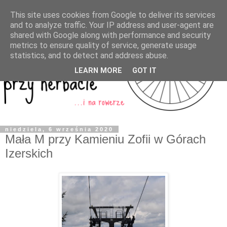
This site uses cookies from Google to deliver its services
and to analyze traffic. Your IP address and user-agent are
shared with Google along with performance and security
metrics to ensure quality of service, generate usage
statistics, and to detect and address abuse.
LEARN MORE
GOT IT
niedziela, 6 września 2020
Mała M przy Kamieniu Zofii w Górach
Izerskich