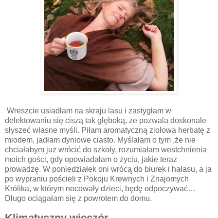
Wreszcie usiadłam na skraju lasu i zastygłam w
delektowaniu się ciszą tak głęboką, że pozwala doskonale
słyszeć własne myśli. Piłam aromatyczną ziołowa herbatę z
miodem, jadłam dyniowe ciasto. Myślałam o tym ,że nie
chciałabym już wrócić do szkoły, rozumiałam westchnienia
moich gości, gdy opowiadałam o życiu, jakie teraz
prowadzę. W poniedziałek oni wrócą do biurek i hałasu, a ja
po wypraniu pościeli z Pokoju Krewnych i Znajomych
Królika, w którym nocowały dzieci, będę odpoczywać…
Długo ociągałam się z powrotem do domu.
Klimatyczny wieczór