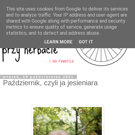
This site uses cookies from Google to deliver its services
and to analyze traffic. Your IP address and user-agent are
shared with Google along with performance and security
metrics to ensure quality of service, generate usage
statistics, and to detect and address abuse.
LEARN MORE
GOT IT
wtorek, 19 października 2021
Październik, czyli ja jesieniara