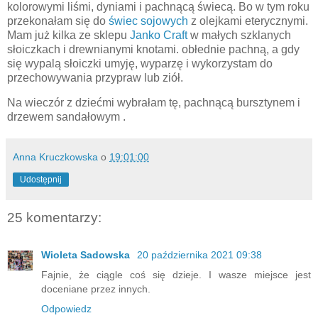
kolorowymi liśmi, dyniami i pachnącą świecą. Bo w tym roku
przekonałam się do
świec sojowych
z olejkami eterycznymi.
Mam już kilka ze sklepu
Janko Craft
w małych szklanych
słoiczkach i drewnianymi knotami. obłednie pachną, a gdy
się wypalą słoiczki umyję, wyparzę i wykorzystam do
przechowywania przypraw lub ziół.
Na wieczór z dziećmi wybrałam tę, pachnącą bursztynem i
drzewem sandałowym .
Anna Kruczkowska
o
19:01:00
Udostępnij
25 komentarzy:
Wioleta Sadowska
20 października 2021 09:38
Fajnie, że ciągle coś się dzieje. I wasze miejsce jest
doceniane przez innych.
Odpowiedz