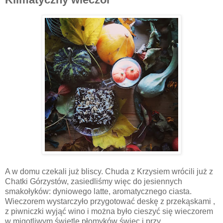
A w domu czekali już bliscy. Chuda z Krzysiem wrócili już z
Chatki Górzystów, zasiedliśmy więc do jesiennych
smakołyków: dyniowego latte, aromatycznego ciasta.
Wieczorem wystarczyło przygotować deskę z przekąskami ,
z piwniczki wyjąć wino i można było cieszyć się wieczorem
w migotliwym świetle płomyków świec i przy