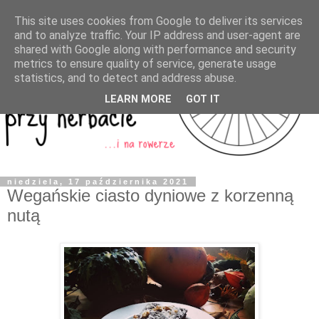
This site uses cookies from Google to deliver its services
and to analyze traffic. Your IP address and user-agent are
shared with Google along with performance and security
metrics to ensure quality of service, generate usage
statistics, and to detect and address abuse.
LEARN MORE
GOT IT
niedziela, 17 października 2021
Wegańskie ciasto dyniowe z korzenną
nutą