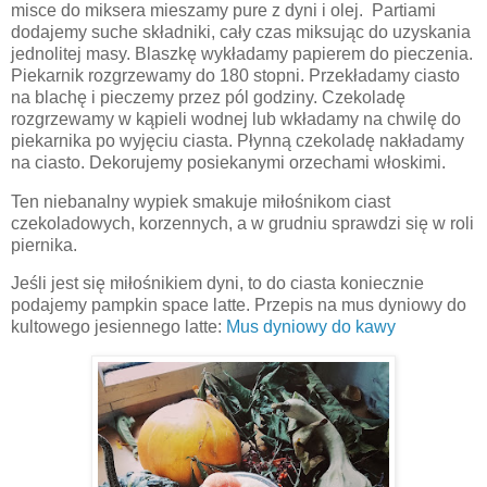
misce do miksera mieszamy pure z dyni i olej.
Partiami
dodajemy suche składniki, cały czas miksując do uzyskania
jednolitej masy. Blaszkę wykładamy papierem do pieczenia.
Piekarnik rozgrzewamy do 180 stopni. Przekładamy ciasto
na blachę i pieczemy przez pól godziny. Czekoladę
rozgrzewamy w kąpieli wodnej lub wkładamy na chwilę do
piekarnika po wyjęciu ciasta. Płynną czekoladę nakładamy
na ciasto. Dekorujemy posiekanymi orzechami włoskimi.
Ten niebanalny wypiek smakuje miłośnikom ciast
czekoladowych, korzennych, a w grudniu sprawdzi się w roli
piernika.
Jeśli jest się miłośnikiem dyni, to do ciasta koniecznie
podajemy pampkin space latte. Przepis na mus dyniowy do
kultowego jesiennego latte:
Mus dyniowy do kawy