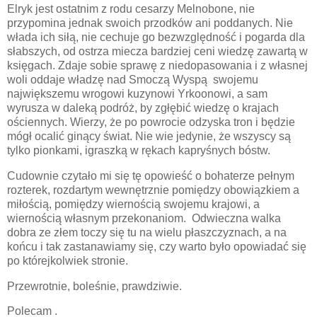
Elryk jest ostatnim z rodu cesarzy Melnobone, nie
przypomina jednak swoich przodków ani poddanych. Nie
włada ich siłą, nie cechuje go bezwzględność i pogarda dla
słabszych, od ostrza miecza bardziej ceni wiedzę zawartą w
księgach. Zdaje sobie sprawę z niedopasowania i z własnej
woli oddaje władzę nad Smoczą Wyspą
swojemu
największemu wrogowi kuzynowi Yrkoonowi, a sam
wyrusza w daleką podróż, by zgłębić wiedzę o krajach
ościennych. Wierzy, że po powrocie odzyska tron i będzie
mógł ocalić ginący świat. Nie wie jedynie, że wszyscy są
tylko pionkami, igraszką w rękach kapryśnych bóstw.
Cudownie czytało mi się tę opowieść o bohaterze pełnym
rozterek, rozdartym wewnętrznie pomiędzy obowiązkiem a
miłością, pomiędzy wiernością swojemu krajowi, a
wiernością własnym przekonaniom.
Odwieczna walka
dobra ze złem toczy się tu na wielu płaszczyznach, a na
końcu i tak zastanawiamy się, czy warto było opowiadać się
po którejkolwiek stronie.
Przewrotnie, boleśnie, prawdziwie.
Polecam .