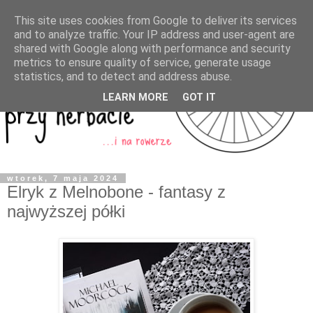
This site uses cookies from Google to deliver its services
and to analyze traffic. Your IP address and user-agent are
shared with Google along with performance and security
metrics to ensure quality of service, generate usage
statistics, and to detect and address abuse.
LEARN MORE
GOT IT
wtorek, 7 maja 2024
Elryk z Melnobone - fantasy z
najwyższej półki