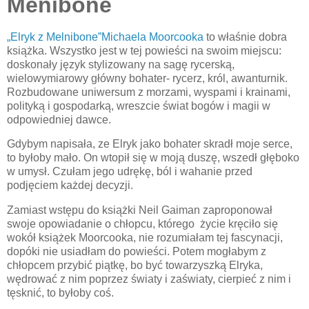
Menibone
„Elryk z Melnibone”Michaela Moorcooka
to właśnie dobra
książka. Wszystko jest w tej powieści na swoim miejscu:
doskonały język stylizowany na sagę rycerską,
wielowymiarowy główny bohater- rycerz, król, awanturnik.
Rozbudowane uniwersum z morzami, wyspami i krainami,
polityką i gospodarką, wreszcie świat bogów i magii w
odpowiedniej dawce.
Gdybym napisała, ze Elryk jako bohater skradł moje serce,
to byłoby mało. On wtopił się w moją duszę, wszedł głęboko
w umysł. Czułam jego udrękę, ból i wahanie przed
podjęciem każdej decyzji.
Zamiast wstępu do książki Neil Gaiman zaproponował
swoje opowiadanie o chłopcu, którego
życie kręciło się
wokół książek Moorcooka, nie rozumiałam tej fascynacji,
dopóki nie usiadłam do powieści. Potem mogłabym z
chłopcem przybić piątkę, bo być towarzyszką Elryka,
wędrować z nim poprzez światy i zaświaty, cierpieć z nim i
tęsknić, to byłoby coś.