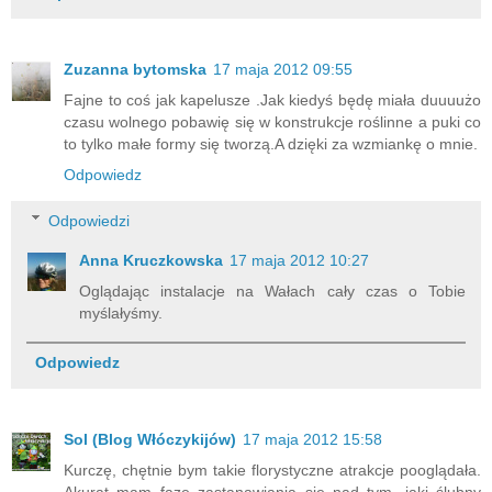
Zuzanna bytomska
17 maja 2012 09:55
Fajne to coś jak kapelusze .Jak kiedyś będę miała duuuużo
czasu wolnego pobawię się w konstrukcje roślinne a puki co
to tylko małe formy się tworzą.A dzięki za wzmiankę o mnie.
Odpowiedz
Odpowiedzi
Anna Kruczkowska
17 maja 2012 10:27
Oglądając instalacje na Wałach cały czas o Tobie
myślałyśmy.
Odpowiedz
Sol
(Blog Włóczykijów)
17 maja 2012 15:58
Kurczę, chętnie bym takie florystyczne atrakcje pooglądała.
Akurat mam fazę zastanawiania się nad tym, jaki ślubny