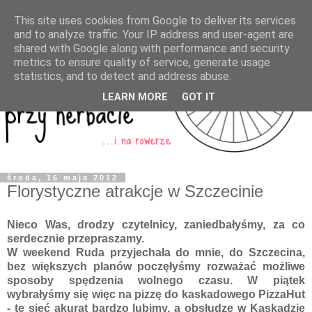
This site uses cookies from Google to deliver its services
and to analyze traffic. Your IP address and user-agent are
shared with Google along with performance and security
metrics to ensure quality of service, generate usage
statistics, and to detect and address abuse.
LEARN MORE
GOT IT
środa, 16 maja 2012
Florystyczne atrakcje w Szczecinie
Nieco Was, drodzy czytelnicy, zaniedbałyśmy, za co
serdecznie przepraszamy.
W weekend Ruda przyjechała do mnie, do Szczecina,
bez większych planów poczęłyśmy rozważać możliwe
sposoby spędzenia wolnego czasu. W piątek
wybrałyśmy się więc na pizzę do kaskadowego PizzaHut
- tę sieć akurat bardzo lubimy, a obsłudze w Kaskadzie