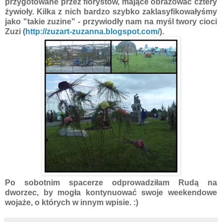
przygotowane przez florystów, mające obrazować cztery
żywioły. Kilka z nich bardzo szybko zaklasyfikowałyśmy
jako "takie zuzine" - przywiodły nam na myśl twory cioci
Zuzi (
http://zuzart-zuzanna.blogspot.com/
).
Po sobotnim spacerze odprowadziłam Rudą na
dworzec, by mogła kontynuować swoje weekendowe
wojaże, o których w innym wpisie. :)