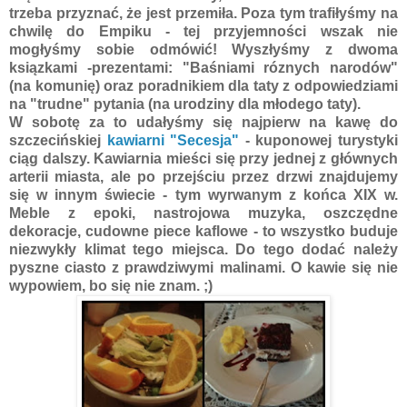
trzeba przyznać, że jest przemiła. Poza tym trafiłyśmy na
chwilę do Empiku - tej przyjemności wszak nie
mogłyśmy sobie odmówić! Wyszłyśmy z dwoma
ksiązkami -prezentami: "Baśniami róznych narodów"
(na komunię) oraz poradnikiem dla taty z odpowiedziami
na "trudne" pytania (na urodziny dla młodego taty).
W sobotę za to udałyśmy się najpierw na kawę do
szczecińskiej
kawiarni "Secesja"
- kuponowej turystyki
ciąg dalszy. Kawiarnia mieści się przy jednej z głównych
arterii miasta, ale po przejściu przez drzwi znajdujemy
się w innym świecie - tym wyrwanym z końca XIX w.
Meble z epoki, nastrojowa muzyka, oszczędne
dekoracje, cudowne piece kaflowe - to wszystko buduje
niezwykły klimat tego miejsca. Do tego dodać należy
pyszne ciasto z prawdziwymi malinami. O kawie się nie
wypowiem, bo się nie znam. ;)