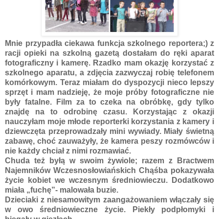
Mnie przypadła ciekawa funkcja szkolnego reportera;) z
racji opieki na szkolną gazetą dostałam do ręki aparat
fotograficzny i kamerę. Rzadko mam okazję korzystać z
szkolnego aparatu, a zdjęcia zazwyczaj robię telefonem
komórkowym. Teraz miałam do dyspozycji nieco lepszy
sprzęt i mam nadzieję, że moje próby fotograficzne nie
były fatalne. Film za to czeka na obróbkę, gdy tylko
znajdę na to odrobinę czasu. Korzystając z okazji
nauczyłam moje młode reporterki korzystania z kamery i
dziewczęta przeprowadzały mini wywiady. Miały świetną
zabawę, choć zauważyły, że kamera peszy rozmówców i
nie każdy chciał z nimi rozmawiać.
Chuda też byłą w swoim żywiole; razem z Bractwem
Najemników Wczesnosłowiańskich Chąśba pokazywała
życie kobiet we wczesnym średniowieczu. Dodatkowo
miała „fuchę”- malowała buzie.
Dzieciaki z niesamowitym zaangażowaniem włączały się
w owo średniowieczne życie. Piekły podpłomyki i