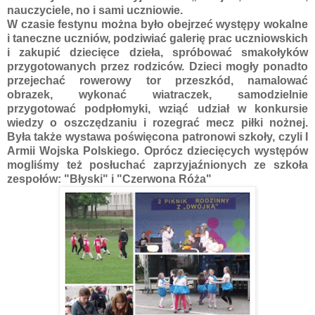
nauczyciele, no i sami uczniowie.
W czasie festynu można było obejrzeć występy wokalne
i taneczne uczniów, podziwiać galerię prac uczniowskich
i zakupić dziecięce dzieła, spróbować smakołyków
przygotowanych przez rodziców. Dzieci mogły ponadto
przejechać rowerowy tor przeszkód, namalować
obrazek, wykonać wiatraczek, samodzielnie
przygotować podpłomyki, wziąć udział w konkursie
wiedzy o oszczędzaniu i rozegrać mecz piłki nożnej.
Była także wystawa poświęcona patronowi szkoły, czyli I
Armii Wojska Polskiego. Oprócz dziecięcych występów
mogliśmy też posłuchać zaprzyjaźnionych ze szkoła
zespołów: "Błyski" i "Czerwona Róża"