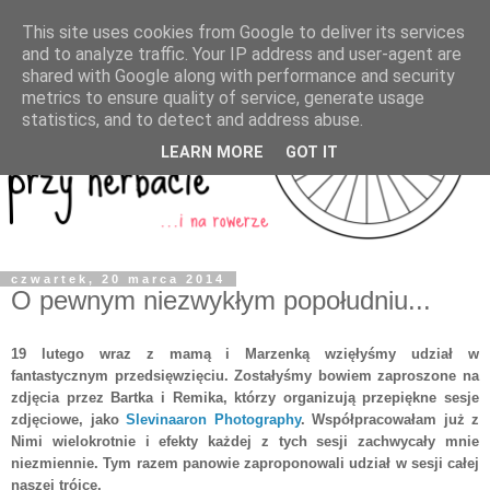
This site uses cookies from Google to deliver its services
and to analyze traffic. Your IP address and user-agent are
shared with Google along with performance and security
metrics to ensure quality of service, generate usage
statistics, and to detect and address abuse.
LEARN MORE
GOT IT
czwartek, 20 marca 2014
O pewnym niezwykłym popołudniu...
19 lutego wraz z mamą i Marzenką wzięłyśmy udział w
fantastycznym przedsięwzięciu. Zostałyśmy bowiem zaproszone na
zdjęcia przez Bartka i Remika, którzy organizują przepiękne sesje
zdjęciowe, jako
Slevinaaron Photography
. Współpracowałam już z
Nimi wielokrotnie i efekty każdej z tych sesji zachwycały mnie
niezmiennie. Tym razem panowie zaproponowali udział w sesji całej
naszej trójce.