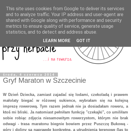
This site uses cookies from Google to deliver its services
and to analyze traffic. Your IP address and user-agent are
shared with Google along with performance and security
metrics to ensure quality of service, generate usage
statistics, and to detect and address abuse.
LEARN MORE
GOT IT
środa, 4 czerwca 2014
Gryf Maraton w Szczecinie
W Dzień Dziecka, zamiast zajadać się lodami, czekoladą i prawem
małolaty biegać w różowej sukience, wybrałam się na kolejną
imprezę rowerową. Tym razem jednak nie ja dosiadałam roweru, a
ktoś mi bliski. Ja natomiast pełniłam funkcję "czekajki", co umiliłam
sobie robiąc zdjęcia niesamowitym rowerzystom, którym nie brak
odwagi - trasa maratonu biegnie bowiem przez Puszczę Bukową -
góry i doliny są naprawdę konkretne, a utrudnienia terenowe (las to