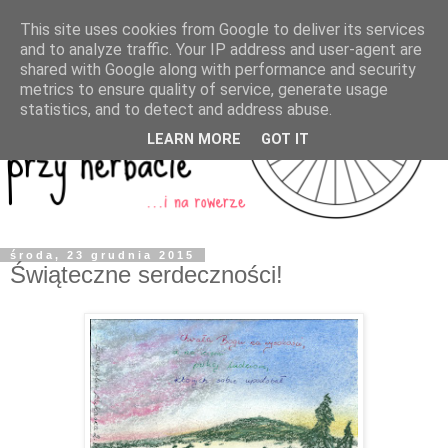
This site uses cookies from Google to deliver its services
and to analyze traffic. Your IP address and user-agent are
shared with Google along with performance and security
metrics to ensure quality of service, generate usage
statistics, and to detect and address abuse.
LEARN MORE
GOT IT
środa, 23 grudnia 2015
Świąteczne serdeczności!