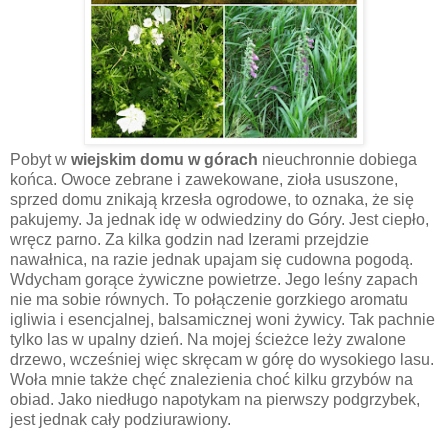
Pobyt w
wiejskim domu w górach
nieuchronnie dobiega
końca. Owoce zebrane i zawekowane, zioła ususzone,
sprzed domu znikają krzesła ogrodowe, to oznaka, że się
pakujemy. Ja jednak idę w odwiedziny do Góry. Jest ciepło,
wręcz parno. Za kilka godzin nad Izerami przejdzie
nawałnica, na razie jednak upajam się cudowna pogodą.
Wdycham gorące żywiczne powietrze. Jego leśny zapach
nie ma sobie równych. To połączenie gorzkiego aromatu
igliwia i esencjalnej, balsamicznej woni żywicy. Tak pachnie
tylko las w upalny dzień. Na mojej ścieżce leży zwalone
drzewo, wcześniej więc skręcam w górę do wysokiego lasu.
Woła mnie także chęć znalezienia choć kilku grzybów na
obiad. Jako niedługo napotykam na pierwszy podgrzybek,
jest jednak cały podziurawiony.