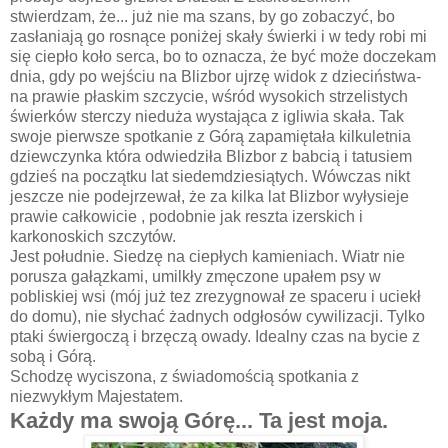
stwierdzam, że... już nie ma szans, by go zobaczyć, bo
zasłaniają go rosnące poniżej skały świerki i w tedy robi mi
się ciepło koło serca, bo to oznacza, że być może doczekam
dnia, gdy po wejściu na Blizbor ujrzę widok z dzieciństwa-
na prawie płaskim szczycie, wśród wysokich strzelistych
świerków sterczy nieduża wystająca z igliwia skała. Tak
swoje pierwsze spotkanie z Górą zapamiętała kilkuletnia
dziewczynka która odwiedziła Blizbor z babcią i tatusiem
gdzieś na początku lat siedemdziesiątych. Wówczas nikt
jeszcze nie podejrzewał, że za kilka lat Blizbor wyłysieje
prawie całkowicie , podobnie jak reszta izerskich i
karkonoskich szczytów.
Jest południe. Siedzę na ciepłych kamieniach. Wiatr nie
porusza gałązkami, umilkły zmęczone upałem psy w
pobliskiej wsi (mój już tez zrezygnował ze spaceru i uciekł
do domu), nie słychać żadnych odgłosów cywilizacji. Tylko
ptaki świergoczą i brzęczą owady. Idealny czas na bycie z
sobą i Górą.
Schodzę wyciszona, z świadomością spotkania z
niezwykłym Majestatem.
Każdy ma swoją Górę... Ta jest moja.