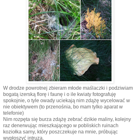
W drodze powrotnej zbieram młode maślaczki i podziwiam
bogatą izerską florę i faunę i o ile kwiaty fotografuję
spokojnie, o tyle owady uciekają nim zdążę wycelować w
nie obiektywem (to przenośnia, bo mam tylko aparat w
telefonie)
Nim rozpęta się burza zdążę zebrać dzikie maliny, kolejny
raz denerwując mieszkającego w pobliskich ruinach
koziołka sarny, który poszczekuje na mnie, próbując
wypłoszyć intruza.