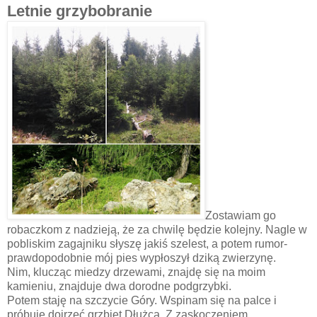
Letnie grzybobranie
Zostawiam go
robaczkom z nadzieją, że za chwilę będzie kolejny. Nagle w
pobliskim zagajniku słyszę jakiś szelest, a potem rumor-
prawdopodobnie mój pies wypłoszył dziką zwierzynę.
Nim, klucząc miedzy drzewami, znajdę się na moim
kamieniu, znajduje dwa dorodne podgrzybki.
Potem staję na szczycie Góry. Wspinam się na palce i
próbuje dojrzeć grzbiet Dłużca. Z zaskoczeniem