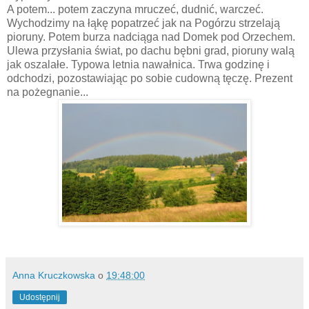
A potem... potem zaczyna mruczeć, dudnić, warczeć.
Wychodzimy na łąkę popatrzeć jak na Pogórzu strzelają
pioruny. Potem burza nadciąga nad Domek pod Orzechem.
Ulewa przysłania świat, po dachu bębni grad, pioruny walą
jak oszalałe. Typowa letnia nawałnica. Trwa godzinę i
odchodzi, pozostawiając po sobie cudowną tęczę. Prezent
na pożegnanie...
Anna Kruczkowska
o
19:48:00
Udostępnij