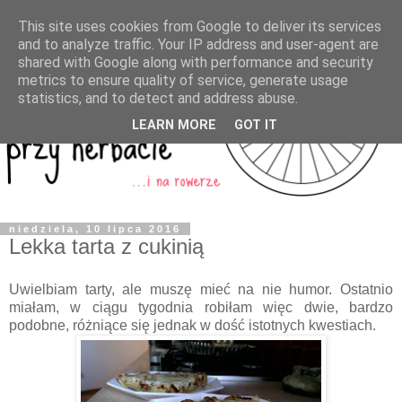
This site uses cookies from Google to deliver its services
and to analyze traffic. Your IP address and user-agent are
shared with Google along with performance and security
metrics to ensure quality of service, generate usage
statistics, and to detect and address abuse.
LEARN MORE
GOT IT
niedziela, 10 lipca 2016
Lekka tarta z cukinią
Uwielbiam tarty, ale muszę mieć na nie humor. Ostatnio
miałam, w ciągu tygodnia robiłam więc dwie, bardzo
podobne, różniące się jednak w dość istotnych kwestiach.