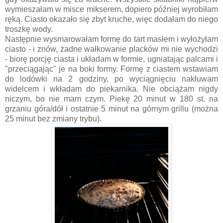
wymieszałam w misce mikserem, dopiero później wyrobiłam
ręką. Ciasto okazało się zbyt kruche, więc dodałam do niego
troszkę wody.
Następnie wysmarowałam formę do tart masłem i wyłożyłam
ciasto - i znów, żadne wałkowanie placków mi nie wychodzi
- biorę porcję ciasta i układam w formie, ugniatając palcami i
"przeciągając" je na boki formy. Formę z ciastem wstawiam
do lodówki na 2 godziny, po wyciągnięciu nakłuwam
widelcem i wkładam do piekarnika. Nie obciążam nigdy
niczym, bo nie mam czym. Piekę 20 minut w 180 st. na
grzaniu góra/dół i ostatnie 5 minut na górnym grillu (można
25 minut bez zmiany trybu).