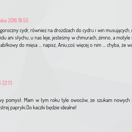
nika 2016 18:55
goroczny cydr, również na drożdżach do cydru i win musujących, 
 widu ani słychu, u nas leje, jesteśmy w chmurach, zimno, a moty
błkowy do mięsa ... napisz, Aniu,coś więcej o nim ... chyba, że wc
6 22:13
nowy pomysł. Mam w tym roku tyle owoców, że szukam nowych
strej papryki.Do kaczki będzie idealne!