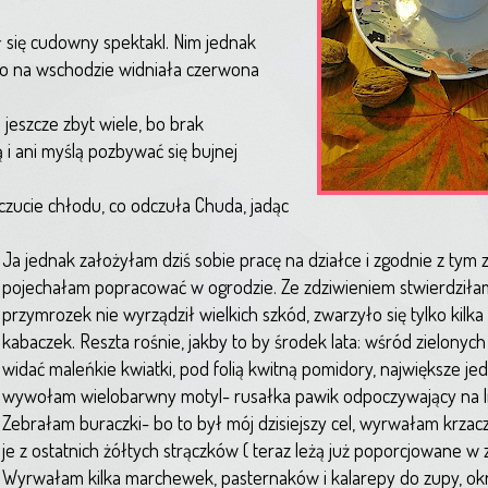
 się cudowny spektakl. Nim jednak
ko na wschodzie widniała czerwona
h jeszcze zbyt wiele, bo brak
 i ani myślą pozbywać się bujnej
uczucie chłodu, co odczuła Chuda, jadąc
Ja jednak założyłam dziś sobie pracę na działce i zgodnie z tym 
pojechałam popracować w ogrodzie. Ze zdziwieniem stwierdziła
przymrozek nie wyrządził wielkich szkód, zwarzyło się tylko kilka li
kabaczek. Reszta rośnie, jakby to by środek lata: wśród zielonych 
widać maleńkie kwiatki, pod folią kwitną pomidory, największe j
wywołam wielobarwny motyl- rusałka pawik odpoczywający na li
Zebrałam buraczki- bo to był mój dzisiejszy cel, wyrwałam krzaczki
je z ostatnich żółtych strączków ( teraz leżą już poporcjowane w
Wyrwałam kilka marchewek, pasternaków i kalarepy do zupy, okr