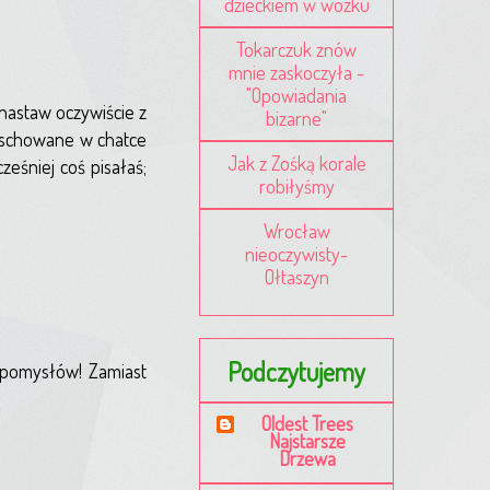
dzieckiem w wózku
Tokarczuk znów
mnie zaskoczyła -
"Opowiadania
nastaw oczywiście z
bizarne"
le schowane w chatce
Jak z Zośką korale
ześniej coś pisałaś;
robiłyśmy
Wrocław
nieoczywisty-
Ołtaszyn
Podczytujemy
 pomysłów! Zamiast
Oldest Trees
Najstarsze
Drzewa