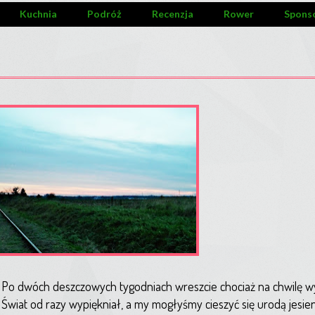
Kuchnia
Podróż
Recenzja
Rower
Spons
Po dwóch deszczowych tygodniach wreszcie chociaż na chwilę wy
Świat od razy wypiękniał, a my mogłyśmy cieszyć się urodą jesien