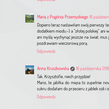
Maria z Pogórza Przemyskiego
16 paździer
Dopiero teraz nastawiłam swój pierwszy te
dodatkiem miodu:-) a "złotej polskiej" ani
ani myślą wychynąć jeszcze na świat; mus ja
pozdrawiam wieczorową porą.
Odpowiedz
Anna Kruczkowska
16 października 201
Tak, Krzysztofie, niech przyjdzie!
Mario, te jabłka do mięsa to zupełnie 
cukru dodałam do przecieru z jablek soli i o
Odpowiedz