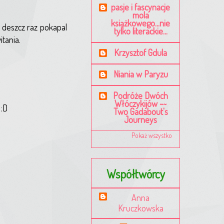
pasje i fascynacje
mola
książkowego...nie
I deszcz raz pokapal
tylko literackie...
itania.
Krzysztof Gdula
Niania w Paryzu
Podróże Dwóch
Włóczykijów ~~
 :D
Two Gadabout's
Journeys
Pokaż wszystko
Współtwórcy
Anna
Kruczkowska