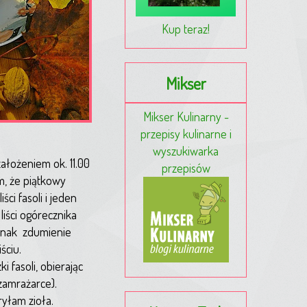
Kup teraz!
Mikser
Mikser Kulinarny -
przepisy kulinarne i
wyszukiwarka
założeniem ok. 11.00
przepisów
m, że piątkowy
ści fasoli i jeden
liści ogórecznika
ednak zdumienie
ściu.
 fasoli, obierając
 zamrażarce).
yłam zioła.