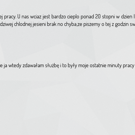
ej pracy. U nas wciaz jest bardzo cieplo ponad 20 stopni w dzien 
dziwej chlodnej jesieni brak no chyba,ze piszemy o tej z godzin sw
e ja wtedy zdawałam służbę i to były moje ostatnie minuty pracy