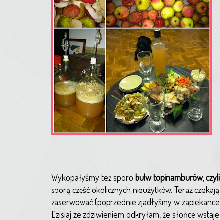
Wykopałyśmy też sporo
bulw topinamburów, czyli
sporą część okolicznych nieużytków. Teraz czekaj
zaserwować (poprzednie zjadłyśmy w zapiekance
Dzisiaj ze zdziwieniem odkryłam, że słońce wstaje