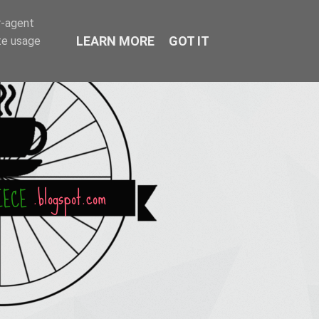
r-agent
LEARN MORE
GOT IT
te usage