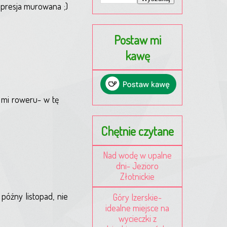
Depresja murowana ;)
Postaw mi
kawę
je mi roweru- w tę
Chętnie czytane
Nad wodę w upalne
dni- Jezioro
Złotnickie
późny listopad, nie
Góry Izerskie-
idealne miejsce na
wycieczki z