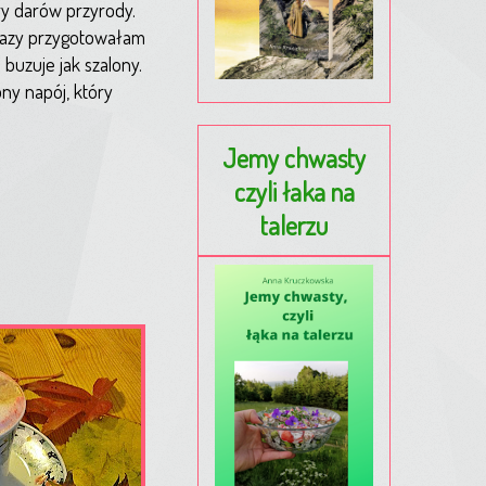
ry darów przyrody.
 razy przygotowałam
buzuje jak szalony.
ny napój, który
Jemy chwasty
czyli łaka na
talerzu