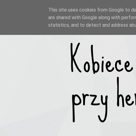
This site uses cookies from Google to del
are shared with Google along with perfor
statistics, and to detect and address ab