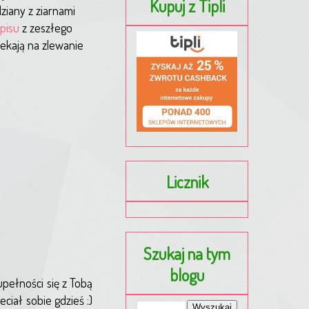
Kupuj z Tipli
iany z ziarnami
pisu
z zeszłego
ekają na zlewanie
Licznik
Szukaj na tym
blogu
upełności się z Tobą
ciał sobie gdzieś :)