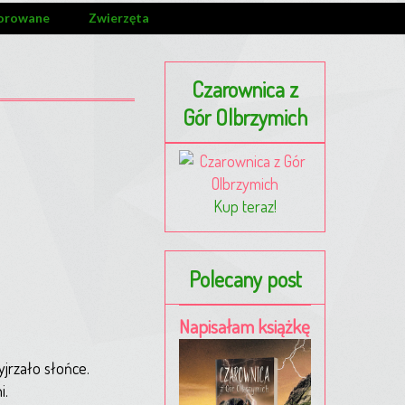
orowane
Zwierzęta
Czarownica z
Gór Olbrzymich
Kup teraz!
Polecany post
Napisałam książkę
jrzało słońce.
i.