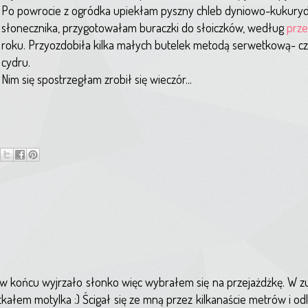
Po powrocie z ogródka upiekłam pyszny chleb dyniowo-kukurydz
słonecznika, przygotowałam buraczki do słoiczków, według
prze
roku. Przyozdobiła kilka małych butelek metodą serwetkową- cz
cydru.
Nim się spostrzegłam zrobił się wieczór...
ś w końcu wyjrzało słonko więc wybrałem się na przejażdżkę. W z
tkałem motylka :) Ścigał się ze mną przez kilkanaście metrów i odle