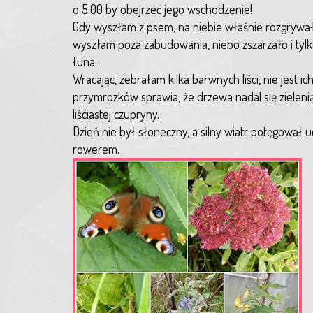
o 5.00 by obejrzeć jego wschodzenie!
Gdy wyszłam z psem, na niebie właśnie rozgrywał
wyszłam poza zabudowania, niebo zszarzało i tyl
łuna.
Wracając, zebrałam kilka barwnych liści, nie jest ic
przymrozków sprawia, że drzewa nadal się zielenią
liściastej czupryny.
Dzień nie był słoneczny, a silny wiatr potęgował 
rowerem.