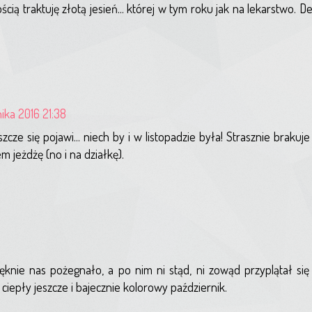
cią traktuję złotą jesień... której w tym roku jak na lekarstwo. 
nika 2016 21:38
szcze się pojawi... niech by i w listopadzie była! Strasznie braku
m jeżdżę (no i na działkę).
ęknie nas pożegnało, a po nim ni stąd, ni zowąd przyplątał się 
e ciepły jeszcze i bajecznie kolorowy październik.