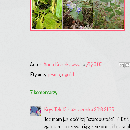
Autor:
Anna Kruczkowska
o
21:20:00
Etykiety:
jesień
,
ogród
7 komentarzy:
Krys Tek
15 października 2016 21:35
Też mam już dość tej "szaroburości" :/ Dzi
zgadzam - drzewa ciągle zielone... i też spo