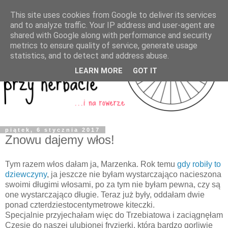
This site uses cookies from Google to deliver its services
and to analyze traffic. Your IP address and user-agent are
shared with Google along with performance and security
metrics to ensure quality of service, generate usage
statistics, and to detect and address abuse.
LEARN MORE
GOT IT
piątek, 6 stycznia 2017
Znowu dajemy włos!
Tym razem włos dałam ja, Marzenka. Rok temu
gdy robiły to
dziewczyny
, ja jeszcze nie byłam wystarczająco nacieszona
swoimi długimi włosami, po za tym nie byłam pewna, czy są
one wystarczająco długie. Teraz już były, oddałam dwie
ponad czterdziestocentymetrowe kiteczki.
Specjalnie przyjechałam więc do Trzebiatowa i zaciągnęłam
Czesię do naszej ulubionej fryzjerki, która bardzo gorliwie