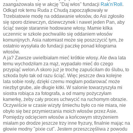
zaangażowała się w akcję "Daj włos" fundacji
Rak'n'Roll
.
Odkąd rok temu Ruda z Chudą zapoczątkowały w
Trzebiatowie modę na oddawanie włosów, do Asi zgłosiło
się sporo dziewczyn, dziewczynek i nawet jeden Pan, aby
ściąć swoje starannie hodowane włosy. Mamie kilka
uczennic w szkole pochwaliło się oddaniem włosów
komunijnych. Asia natomiast może się poszczycić tym, że
ostatnio wysyłała do fundacji paczkę ponad kilograma
włosów.
A ja? Zawsze uwielbiałam mieć krótkie włosy. Ale dwa lata
temu wychodziłam za mąż, wypadało mieć do czego
przypiąć welon.A skoro już je trochę zapuściłam do ślubu, to
szkoda było tak od razu ściąć. Więc jeszcze dwa kolejne
lata sobie rosły, dzięki czemu mogłam podarować może
niezbyt grube, ale długie kitki. W salonie towarzyszyła mi
siostra robiąca za fotografa, a od mamy pożyczyłam
kamerkę, żeby cały proces uchwycić na ruchomym obrazie.
Oczywiście w czasie wizyty śmiechu było co nie miara, nie
obyło się bez przymierzania moich włosów przez Asie.
Pomiędzy odcięciem włosów a końcowym strzyżeniem
miałam po drodze jeszcze trzy inne fryzury, finalnie mając na
głowie modny "pixie cut". Jestem przeszczęśliwa z powodu