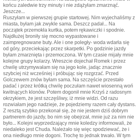
końcu zaledwie trzy minuty i nie zdążyłam zmarznąć.
Jeszcze...
Ruszyłam w pierwszej grupie startowej. Nim wyjechaliśmy z
miasta, byłam jak zwykle sama. Deszcz padał... Na
początek przemokła kurtka, potem rękawiczki i spodnie.
Najdłużej broniły się mocno wypastowane i
zaimpregnowane buty. Ale i one poległy- woda wdarła się
od góry, przeciekając przez skarpetki. Po godzinie jazdy
byłam zmarznięta i przemoczona. W tym czasie mijały mnie
kolejne grupy kolarzy. Wreszcie dojechał Romek i przez
chwilę utrzymywałam się na jego kole, jadąc znacznie
szybciej niż wcześniej i próbując się rozgrzać. Przed
Golczewem znów byłam sama. Na szczęście przestało
padać i przez krótką chwilę poczułam nawet wiosenną woń
kwitnących klonów. Potem dogonił mnie Krzyś z radosnym
okrzykiem, że jest szczęśliwy, iż mnie widzi. Od razu
rozwiałam jego nadzieje, że pojedziemy razem cały dystans.
Z resztą szybko przekonał się, że nie jestem dziś dobrym
partnerem do jazdy, bo nim się obejrzał, mnie już za nim nie
było... Kolejni wyprzedzający mnie koledzy informowali, że
niedaleko jest Chuda. Należało się więc spodziewać, że i
ona niedługo mnie dogoni. Trochę to jednak trwało. W tym