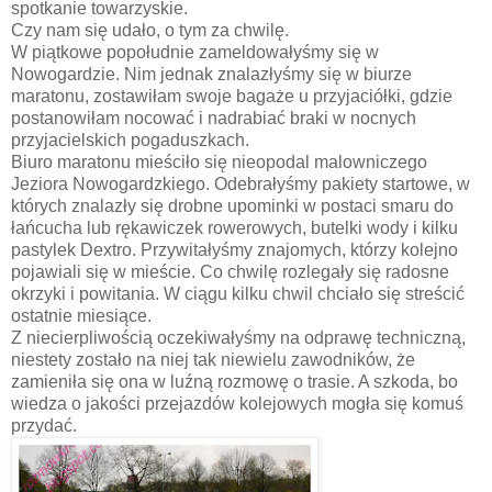
spotkanie towarzyskie.
Czy nam się udało, o tym za chwilę.
W piątkowe popołudnie zameldowałyśmy się w
Nowogardzie. Nim jednak znalazłyśmy się w biurze
maratonu, zostawiłam swoje bagaże u przyjaciółki, gdzie
postanowiłam nocować i nadrabiać braki w nocnych
przyjacielskich pogaduszkach.
Biuro maratonu mieściło się nieopodal malowniczego
Jeziora Nowogardzkiego. Odebrałyśmy pakiety startowe, w
których znalazły się drobne upominki w postaci smaru do
łańcucha lub rękawiczek rowerowych, butelki wody i kilku
pastylek Dextro. Przywitałyśmy znajomych, którzy kolejno
pojawiali się w mieście. Co chwilę rozlegały się radosne
okrzyki i powitania. W ciągu kilku chwil chciało się streścić
ostatnie miesiące.
Z niecierpliwością oczekiwałyśmy na odprawę techniczną,
niestety zostało na niej tak niewielu zawodników, że
zamieniła się ona w luźną rozmowę o trasie. A szkoda, bo
wiedza o jakości przejazdów kolejowych mogła się komuś
przydać.