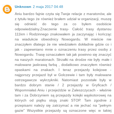
Unknown
2 maja 2017 04:48
Aniu bardzo fajnie czyta się Twoje relacje z maratonów, ale
z tytułu tego że również brałem udział w organizacji, muszę
się odnieść do tego za co byłem osobiście
odpowiedzialny.Znaczenie trasy- Całość trasy dystansu
111km i Rodzinnego znakowałem ja zaczynając i kończąc
na wiadukcie obwodnicy Nowogardu. W mieście nie
znaczyłem dlatego że nie wiedziałem dokładnie gdzie co i
jak - zapewniano mnie o oznaczeniu trasy przez osoby z
Nowogardu. Trasę oznaczałem tak jak powinno się znaczyć
na naszych maratonach. Strzałki na drodze nie były małe i
malowane jaskrawą farbą , dodatkowo znaczyłem również
opaskami na znakach. I teraz przejazdy kolejowe -
najgorszy przejazd był w Golczewie i tam były malowane
ostrzegawcze wykrzykniki. Natomiast pozostałe były w
bardzo dobrym stanie / 2 przejazdy w Gryficach /
Wspomniałaś Aniu i przejeździe w Zaleszczycach - właśnie
tam i za Dobrzyniem są przejazdy kolejki wąskotorowej na
których od piątku stoją znaki STOP. Tam zgodnie z
przepisami należy się zatrzymać a nie jechać na "pełnym
gazie" Wszystkie przejazdy są oznaczone więc w takiej