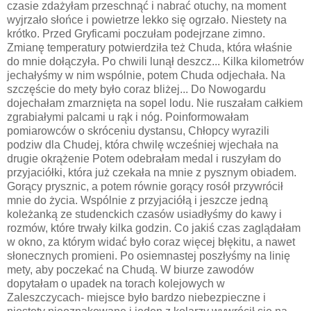
czasie zdażyłam przeschnąć i nabrać otuchy, na moment
wyjrzało słońce i powietrze lekko się ogrzało. Niestety na
krótko. Przed Gryficami poczułam podejrzane zimno.
Zmianę temperatury potwierdziła też Chuda, która właśnie
do mnie dołączyła. Po chwili lunął deszcz... Kilka kilometrów
jechałyśmy w nim wspólnie, potem Chuda odjechała. Na
szczęście do mety było coraz bliżej... Do Nowogardu
dojechałam zmarznięta na sopel lodu. Nie ruszałam całkiem
zgrabiałymi palcami u rąk i nóg. Poinformowałam
pomiarowców o skróceniu dystansu, Chłopcy wyrazili
podziw dla Chudej, która chwilę wcześniej wjechała na
drugie okrążenie Potem odebrałam medal i ruszyłam do
przyjaciółki, która już czekała na mnie z pysznym obiadem.
Gorący prysznic, a potem równie gorący rosół przywrócił
mnie do życia. Wspólnie z przyjaciółą i jeszcze jedną
koleżanką ze studenckich czasów usiadłyśmy do kawy i
rozmów, które trwały kilka godzin. Co jakiś czas zaglądałam
w okno, za którym widać było coraz więcej błękitu, a nawet
słonecznych promieni. Po osiemnastej poszłyśmy na linię
mety, aby poczekać na Chudą. W biurze zawodów
dopytałam o upadek na torach kolejowych w
Zaleszczycach- miejsce było bardzo niebezpieczne i