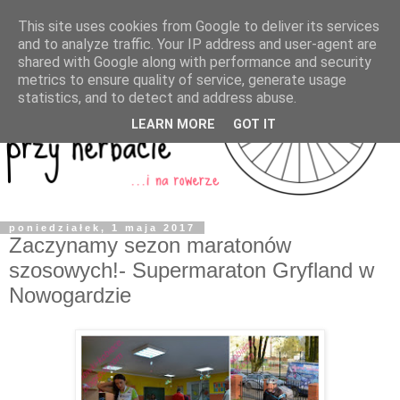
This site uses cookies from Google to deliver its services
and to analyze traffic. Your IP address and user-agent are
shared with Google along with performance and security
metrics to ensure quality of service, generate usage
statistics, and to detect and address abuse.
LEARN MORE
GOT IT
poniedziałek, 1 maja 2017
Zaczynamy sezon maratonów
szosowych!- Supermaraton Gryfland w
Nowogardzie