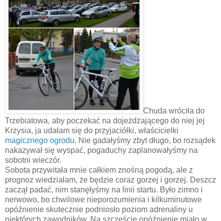
Chuda wróciła do
Trzebiatowa, aby poczekać na dojeżdżającego do niej jej
Krzysia, ja udałam się do przyjaciółki, właścicielki
magicznego ogrodu
. Nie gadałyśmy zbyt długo, bo rozsądek
nakazywał się wyspać, pogaduchy zaplanowałyśmy na
sobotni wieczór.
Sobota przywitała mnie całkiem znośną pogodą, ale z
prognoz wiedziałam, że będzie coraz gorzej i gorzej. Deszcz
zaczął padać, nim stanęłyśmy na linii startu. Było zimno i
nerwowo, bo chwilowe nieporozumienia i kilkuminutowe
opóźnienie skutecznie podniosło poziom adrenaliny u
niektórych zawodników. Na szczęście opóźnienie miało w