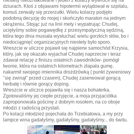
niestety nieoznakowane i jeden z kolarzy wywrócił się na
dziurach. Ktoś z objawami hipotermii wylądował w szpitalu,
komuś zerwały się przerzutki. Wielu kolarzy podjęło
podobną decyzję do mojej i skończyło maraton na jednym
okrążeniu. Stojąc już na linii mety i wypatrując Chudej,
ucięłyśmy sobie pogawędkę z przesympatyczną sędziną,
która tego dnia musiała wysłuchać wielu gorzkich słów, bo i
niedociągnięć organizacyjnych niestety było sporo.
Wreszcie w uliczce pojawił się najpierw samochód Krzysia,
który, jak się okazało wyjachał Chudej naprzeciw i teraz
zdawał relację z finiszu ostatnich zawodników- pomógł
Iwonie, która na ostatnich kilometrach złapała gumę,
nakarmił swojego imiennika drożdżówką ( punkt żywieniowy
"się zwinął" przed czasem), Chudej zaserwował gorącą
herbatę i równie gorący doping.
Wreszcie w uliczce pojawiła się i nasza bohaterka.
Zgotowaliśmy jej ciepłe przyjęcie, a moja przyjaciółka
zaproponowała gościnę z dobrym rosołem, na co oboje
młodzi z radością przystali.
Po kolacji młodzież pojechała do Trzebiatowa, a my przy
lampce wina gadałyśmy, gadałyśmy, gadałyśmy... do świtu.