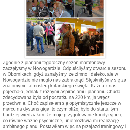
Zgodnie z planami tegoroczny sezon maratonowy
zaczęłyśmy w Nowogardzie. Odpuściłyśmy otwarcie sezonu
w Obornikach, gdyż uznałyśmy, że zimno i daleko, ale w
Nowogardzie nie mogło nas zabraknąć! Stęskniłyśmy się za
znajomymi i atmosferą kolarskiego święta. Każda z nas
pojechała jednak z różnymi aspiracjami i planami. Chuda
zdecydowana była od początku na 220 km, ja wręcz
przeciwnie. Choć zapisałam się optymistycznie jeszcze w
marcu na dystans giga, to czym bliżej było do startu, tym
bardziej wiedziałam, że moje przygotowanie kondycyjne i,
co równie ważne psychiczne, uniemożliwia mi realizację
ambitnego planu. Postawiłam więc na przejazd treningowy i